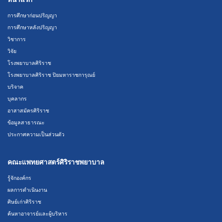
การศึกษาก่อนปริญญา
การศึกษาหลังปริญญา
วิชาการ
วิจัย
โรงพยาบาลศิริราช
โรงพยาบาลศิริราช ปิยมหาราชการุณย์
บริจาค
บุคลากร
อาสาสมัครศิริราช
ข้อมูลสาธารณะ
ประกาศความเป็นส่วนตัว
คณะแพทยศาสตร์ศิริราชพยาบาล
รู้จักองค์กร
ผลการดำเนินงาน
ศิษย์เก่าศิริราช
ค้นหาอาจารย์และผู้บริหาร