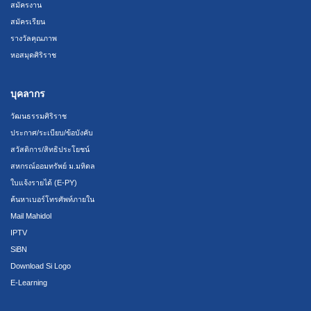
สมัครงาน
สมัครเรียน
รางวัลคุณภาพ
หอสมุดศิริราช
บุคลากร
วัฒนธรรมศิริราช
ประกาศ/ระเบียบ/ข้อบังคับ
สวัสดิการ/สิทธิประโยชน์
สหกรณ์ออมทรัพย์ ม.มหิดล
ใบแจ้งรายได้ (E-PY)
ค้นหาเบอร์โทรศัพท์ภายใน
Mail Mahidol
IPTV
SiBN
Download Si Logo
E-Learning