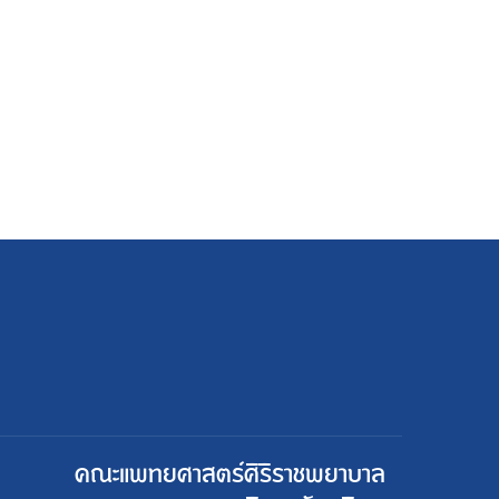
คณะแพทยศาสตร์ศิริราชพยาบาล