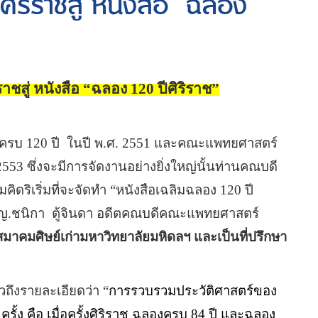
ิริราชสู่ หนังสือ “ฉลอง
ชสู่ หนังสือ
“
ฉลอง
120
ปีศิริราช
”
ุครบ
120
ปี
ในปี พ
.
ศ
. 2551
และคณะแพทยศาสตร์
 2553
ซึ่งจะมีการจัดงานอย่างยิ่งใหญ่นั้นท่านคณบดี
มคิดริเริ่มที่จะจัดทำ
“
หนังสือเฉลิมฉลอง
120
ปี
พญ
.
ชนิกา
ตู้จินดา อดีตคณบดีคณะแพทยศาสตร์
าคมศิษย์เก่ามหาวิทยาลัยมหิดลฯ และเป็นที่ปรึกษา
าวถึงรายละเอียดว่า
“
การรวบรวมประวัติศาสตร์ของ
2
ครั้ง คือ เมื่อครั้งศิริราช ฉลองครบ
84
ปี และฉลอง