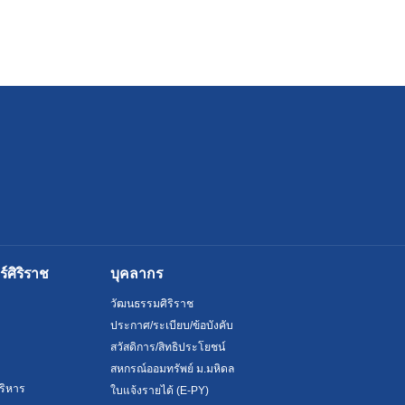
ศิริราช
บุคลากร
วัฒนธรรมศิริราช
ประกาศ/ระเบียบ/ข้อบังคับ
สวัสดิการ/สิทธิประโยชน์
สหกรณ์ออมทรัพย์ ม.มหิดล
ริหาร
ใบแจ้งรายได้ (E-PY)