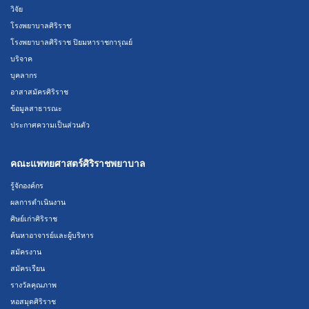
วิจัย
โรงพยาบาลศิริราช
โรงพยาบาลศิริราช ปิยมหาราชการุณย์
บริจาค
บุคลากร
อาสาสมัครศิริราช
ข้อมูลสาธารณะ
ประกาศความเป็นส่วนตัว
คณะแพทยศาสตร์ศิริราชพยาบาล
รู้จักองค์กร
ผลการดำเนินงาน
ศิษย์เก่าศิริราช
ค้นหาอาจารย์และผู้บริหาร
สมัครงาน
สมัครเรียน
รางวัลคุณภาพ
หอสมุดศิริราช