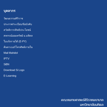
บุคลากร
วัฒนธรรมศิริราช
ประกาศ/ระเบียบ/ข้อบังคับ
สวัสดิการ/สิทธิประโยชน์
สหกรณ์ออมทรัพย์ ม.มหิดล
ใบแจ้งรายได้ (E-PY)
ค้นหาเบอร์โทรศัพท์ภายใน
Mail Mahidol
IPTV
SiBN
Download Si Logo
E-Learning
คณะแพทยศาสตร์ศิริราชพยาบาล
มหาวิทยาลัยมหิดล