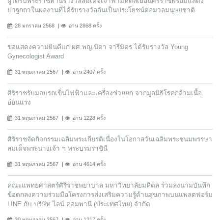
ผู้ได้รับพระราชทานรางวัลสมเด็จเจ้าฟ้ามหิดลเยือนศิริราชพร้อมแสดง
ปาฐกถาในผลงานที่ได้รับรางวัลอันเป็นประโยชน์ต่อมวลมนุษยชาติ
28 มกราคม 2568
อ่าน 2868 ครั้ง
ขอแสดงความยินดีแก่ ผศ.พญ.นิดา จารีมิตร ได้รับรางวัล Young
Gynecologist Award
31 พฤษภาคม 2567
อ่าน 2407 ครั้ง
ศิริราชรับมอบรถเข็นไฟฟ้าและเครื่องช่วยยก จากมูลนิธิโรคกล้ามเนื้อ
อ่อนแรง
31 พฤษภาคม 2567
อ่าน 1228 ครั้ง
ศิริราชจัดกิจกรรมเฉลิมพระเกียรติเนื่องในโอกาสวันเฉลิมพระชนมพรรษา
สมเด็จพระนางเจ้า ฯ พระบรมราชินี
31 พฤษภาคม 2567
อ่าน 4614 ครั้ง
คณะแพทยศาสตร์ศิริราชพยาบาล มหาวิทยาลัยมหิดล ร่วมลงนามบันทึก
ข้อตกลงความร่วมมือโครงการส่งเสริมความรู้ด้านสุขภาพบนแพลตฟอร์ม
LINE กับ บริษัท ไลน์ คอมพานี (ประเทศไทย) จํากัด
30 พฤษภาคม 2567
อ่าน 1217 ครั้ง