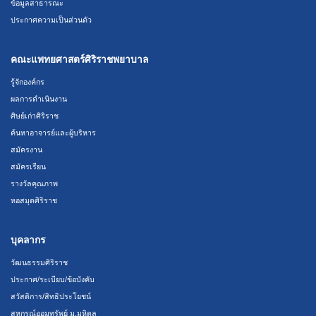
ข้อมูลสาธารณะ
ประกาศความเป็นส่วนตัว
คณะแพทยศาสตร์ศิริราชพยาบาล
รู้จักองค์กร
ผลการดำเนินงาน
ศิษย์เก่าศิริราช
ค้นหาอาจารย์และผู้บริหาร
สมัครงาน
สมัครเรียน
รางวัลคุณภาพ
หอสมุดศิริราช
บุคลากร
วัฒนธรรมศิริราช
ประกาศ/ระเบียบ/ข้อบังคับ
สวัสดิการ/สิทธิประโยชน์
สหกรณ์ออมทรัพย์ ม.มหิดล