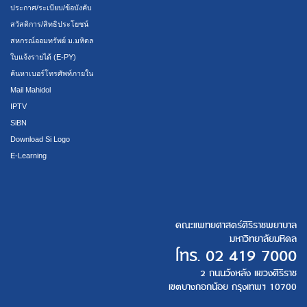
ประกาศ/ระเบียบ/ข้อบังคับ
สวัสดิการ/สิทธิประโยชน์
สหกรณ์ออมทรัพย์ ม.มหิดล
ใบแจ้งรายได้ (E-PY)
ค้นหาเบอร์โทรศัพท์ภายใน
Mail Mahidol
IPTV
SiBN
Download Si Logo
E-Learning
คณะแพทยศาสตร์ศิริราชพยาบาล
มหาวิทยาลัยมหิดล
โทร.
02 419 7000
2 ถนนวังหลัง แขวงศิริราช
เขตบางกอกน้อย กรุงเทพฯ 10700