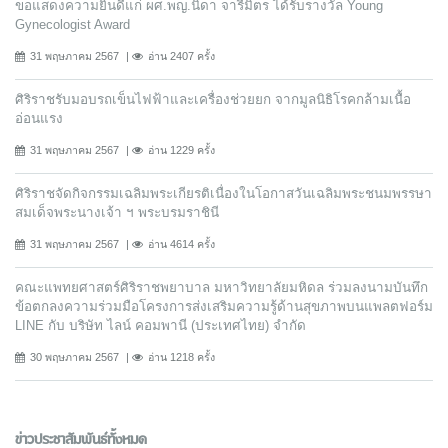
ขอแสดงความยินดีแก่ ผศ.พญ.นิดา จารีมิตร ได้รับรางวัล Young
Gynecologist Award
31 พฤษภาคม 2567
อ่าน 2407 ครั้ง
ศิริราชรับมอบรถเข็นไฟฟ้าและเครื่องช่วยยก จากมูลนิธิโรคกล้ามเนื้อ
อ่อนแรง
31 พฤษภาคม 2567
อ่าน 1229 ครั้ง
ศิริราชจัดกิจกรรมเฉลิมพระเกียรติเนื่องในโอกาสวันเฉลิมพระชนมพรรษา
สมเด็จพระนางเจ้า ฯ พระบรมราชินี
31 พฤษภาคม 2567
อ่าน 4614 ครั้ง
คณะแพทยศาสตร์ศิริราชพยาบาล มหาวิทยาลัยมหิดล ร่วมลงนามบันทึก
ข้อตกลงความร่วมมือโครงการส่งเสริมความรู้ด้านสุขภาพบนแพลตฟอร์ม
LINE กับ บริษัท ไลน์ คอมพานี (ประเทศไทย) จํากัด
30 พฤษภาคม 2567
อ่าน 1218 ครั้ง
ข่าวประชาสัมพันธ์ทั้งหมด