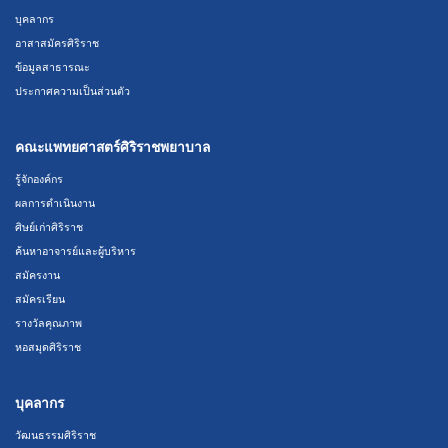
บุคลากร
อาสาสมัครศิริราช
ข้อมูลสาธารณะ
ประกาศความเป็นส่วนตัว
คณะแพทยศาสตร์ศิริราชพยาบาล
รู้จักองค์กร
ผลการดำเนินงาน
ศิษย์เก่าศิริราช
ค้นหาอาจารย์และผู้บริหาร
สมัครงาน
สมัครเรียน
รางวัลคุณภาพ
หอสมุดศิริราช
บุคลากร
วัฒนธรรมศิริราช