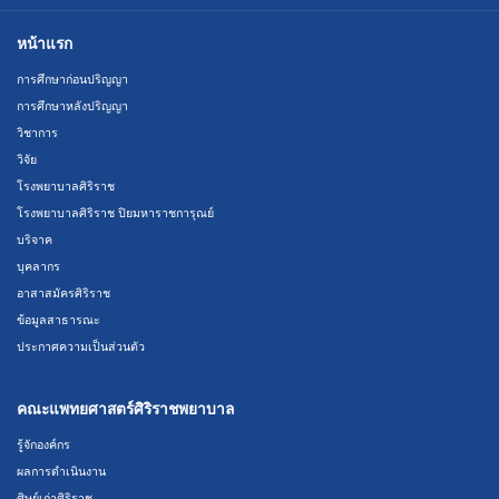
หน้าแรก
การศึกษาก่อนปริญญา
การศึกษาหลังปริญญา
วิชาการ
วิจัย
โรงพยาบาลศิริราช
โรงพยาบาลศิริราช ปิยมหาราชการุณย์
บริจาค
บุคลากร
อาสาสมัครศิริราช
ข้อมูลสาธารณะ
ประกาศความเป็นส่วนตัว
คณะแพทยศาสตร์ศิริราชพยาบาล
รู้จักองค์กร
ผลการดำเนินงาน
ศิษย์เก่าศิริราช