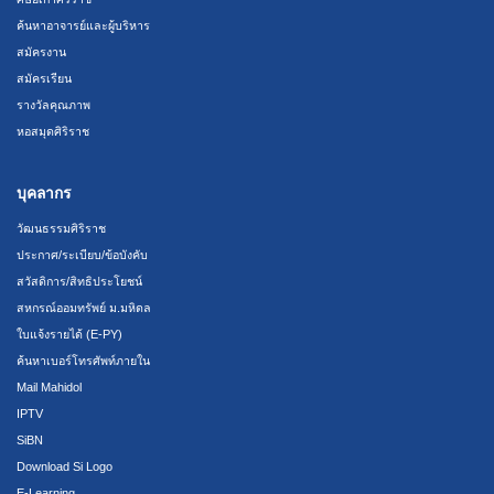
ค้นหาอาจารย์และผู้บริหาร
สมัครงาน
สมัครเรียน
รางวัลคุณภาพ
หอสมุดศิริราช
บุคลากร
วัฒนธรรมศิริราช
ประกาศ/ระเบียบ/ข้อบังคับ
สวัสดิการ/สิทธิประโยชน์
สหกรณ์ออมทรัพย์ ม.มหิดล
ใบแจ้งรายได้ (E-PY)
ค้นหาเบอร์โทรศัพท์ภายใน
Mail Mahidol
IPTV
SiBN
Download Si Logo
E-Learning