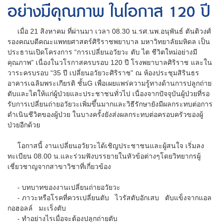
อย่างมีคุณภาพ ในโอกาส 120 ปี
เมื่อ 21 สิงหาคม ที่ผ่านมา เวลา 08.30 น.รศ.นพ.อนุพันธ์ ตันติวงศ์
รองคณบดีคณะแพทยศาสตร์ศิริราชพยาบาล มหาวิทยาลัยมหิดล เป็น
ประธานเปิดโครงการ “การเปลี่ยนอวัยวะ ตับ ไต ชีวิตใหม่อย่างมี
คุณภาพ” เนื่องในวโรกาสครบรอบ 120 ปี โรงพยาบาลศิริราช และใน
วาระครบรอบ “35 ปี เปลี่ยนอวัยวะศิริราช” ณ ห้องประชุมสิรินธร
อาคารเฉลิมพระเกียรติ ชั้นG เพื่อเผยแพร่ความรู้ทางด้านการปลูกถ่าย
ตับและไตให้แก่ผู้ป่วยและประชาชนทั่วไป เนื่องจากปัจจุบันผู้ป่วยที่รอ
รับการเปลี่ยนถ่ายอวัยวะเพิ่มขึ้นมากและวิธีรักษายังมีผลกระทบต่อการ
ดำเนินชีวิตของผู้ป่วย ในบางครั้งยังส่งผลกระทบต่อครอบครัวของผู้
ป่วยอีกด้วย
โอกาสนี้ งานเปลี่ยนอวัยวะได้เชิญประชาชนและผู้สนใจ เริ่มลง
ทะเบียน 08.00 น.และร่วมฟังบรรยายในหัวข้อต่างๆโดยวิทยากรผู้
เชี่ยวชาญจากสาขาวิชาที่เกี่ยวข้อง
- บทบาทของงานเปลี่ยนถ่ายอวัยวะ
- ภาวะหรือโรคที่ควรเปลี่ยนตับ ไวรัสตับอักเสบ ตับแข็งจากแอล
กอฮอลล์ มะเร็งตับ
- ทำอย่างไรเมื่อจะต้องปลูกถ่ายตับ