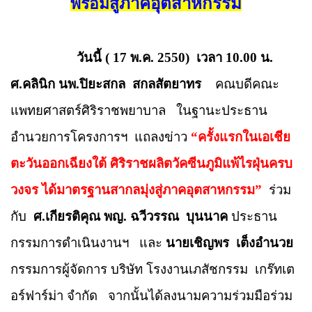
ภาคอุตสาหกรรม
พร้อมสู่
วันนี้ ( 17 พ.ค. 2550)
เวลา 10.00 น.
ศ.คลินิก นพ.ปิยะสกล
สกลสัตยาทร
คณบดี
คณะ
แพทยศาสตร์ศิริราชพยาบาล
ในฐานะประธาน
อำนวยการโครงการฯ
แถลงข่าว
“
ครั้งแรกในเอเชีย
ตะวันออกเฉียงใต้ ศิริราชผลิตวัคซีนภูมิแพ้ไรฝุ่นครบ
วงจร ได้มาตรฐานสากลมุ่งสู่ภาคอุตสาหกรรม
”
ร่วม
กับ
ศ.เกียรติคุณ พญ. ฉวีวรรณ
บุนนาค
ประธาน
กรรมการดำเนินงานฯ
และ
นายเชิญพร
เต็งอำนวย
กรรมการผู้จัดการ บริษัท โรงงานเภสัชกรรม
เกร๊ทเต
อร์ฟาร์ม่า จำกัด
จากนั้นได้ลงนามความร่วมมือร่วม