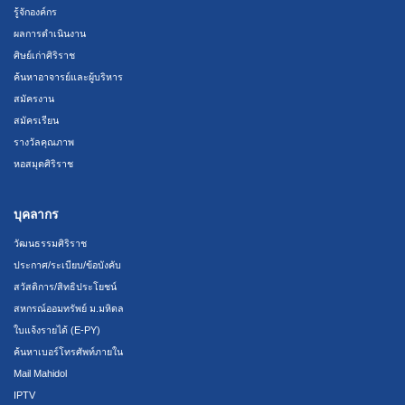
รู้จักองค์กร
ผลการดำเนินงาน
ศิษย์เก่าศิริราช
ค้นหาอาจารย์และผู้บริหาร
สมัครงาน
สมัครเรียน
รางวัลคุณภาพ
หอสมุดศิริราช
บุคลากร
วัฒนธรรมศิริราช
ประกาศ/ระเบียบ/ข้อบังคับ
สวัสดิการ/สิทธิประโยชน์
สหกรณ์ออมทรัพย์ ม.มหิดล
ใบแจ้งรายได้ (E-PY)
ค้นหาเบอร์โทรศัพท์ภายใน
Mail Mahidol
IPTV