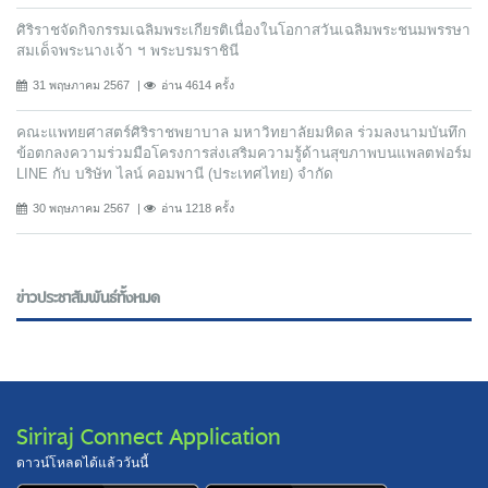
ศิริราชจัดกิจกรรมเฉลิมพระเกียรติเนื่องในโอกาสวันเฉลิมพระชนมพรรษา
สมเด็จพระนางเจ้า ฯ พระบรมราชินี
31 พฤษภาคม 2567
อ่าน 4614 ครั้ง
คณะแพทยศาสตร์ศิริราชพยาบาล มหาวิทยาลัยมหิดล ร่วมลงนามบันทึก
ข้อตกลงความร่วมมือโครงการส่งเสริมความรู้ด้านสุขภาพบนแพลตฟอร์ม
LINE กับ บริษัท ไลน์ คอมพานี (ประเทศไทย) จํากัด
30 พฤษภาคม 2567
อ่าน 1218 ครั้ง
ข่าวประชาสัมพันธ์ทั้งหมด
Siriraj Connect Application
ดาวน์โหลดได้แล้ววันนี้