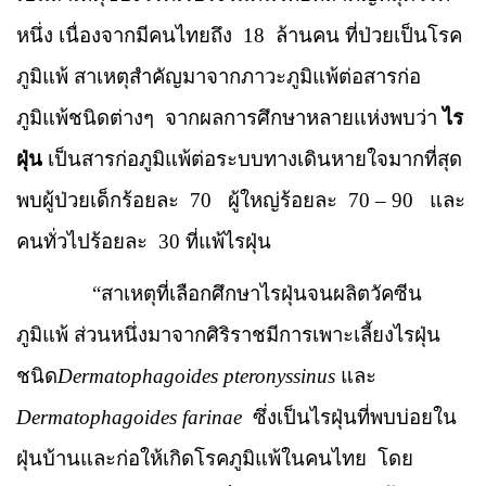
หนึ่ง เนื่องจากมีคนไทยถึง
18
ล้านคน ที่ป่วยเป็นโรค
ภูมิแพ้ สาเหตุสำคัญมาจากภาวะภูมิแพ้ต่อสารก่อ
ภูมิแพ้ชนิดต่างๆ
จากผลการศึกษาหลายแห่งพบว่า
ไร
ฝุ่น
เป็นสารก่อภูมิแพ้ต่อระบบทางเดินหายใจมากที่สุด
พบผู้ป่วยเด็กร้อยละ
70
ผู้ใหญ่ร้อยละ
70
–
90
และ
คนทั่วไปร้อยละ
30 ที่แพ้ไรฝุ่น
“
สาเหตุที่เลือกศึกษาไรฝุ่นจนผลิตวัคซีน
ภูมิแพ้ ส่วนหนึ่งมาจากศิริราชมีการเพาะเลี้ยงไรฝุ่น
ชนิด
Dermatophagoides pteronyssinus
และ
Dermatophagoides farinae
ซึ่งเป็นไรฝุ่นที่พบบ่อยใน
ฝุ่นบ้านและก่อให้เกิดโรคภูมิแพ้ในคนไทย
โดย