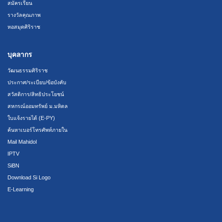
สมัครเรียน
รางวัลคุณภาพ
หอสมุดศิริราช
บุคลากร
วัฒนธรรมศิริราช
ประกาศ/ระเบียบ/ข้อบังคับ
สวัสดิการ/สิทธิประโยชน์
สหกรณ์ออมทรัพย์ ม.มหิดล
ใบแจ้งรายได้ (E-PY)
ค้นหาเบอร์โทรศัพท์ภายใน
Mail Mahidol
IPTV
SiBN
Download Si Logo
E-Learning