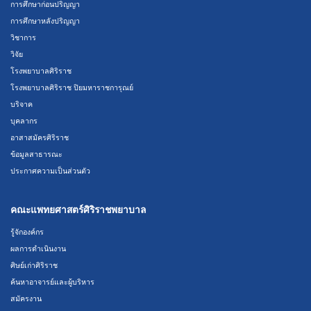
การศึกษาก่อนปริญญา
การศึกษาหลังปริญญา
วิชาการ
วิจัย
โรงพยาบาลศิริราช
โรงพยาบาลศิริราช ปิยมหาราชการุณย์
บริจาค
บุคลากร
อาสาสมัครศิริราช
ข้อมูลสาธารณะ
ประกาศความเป็นส่วนตัว
คณะแพทยศาสตร์ศิริราชพยาบาล
รู้จักองค์กร
ผลการดำเนินงาน
ศิษย์เก่าศิริราช
ค้นหาอาจารย์และผู้บริหาร
สมัครงาน