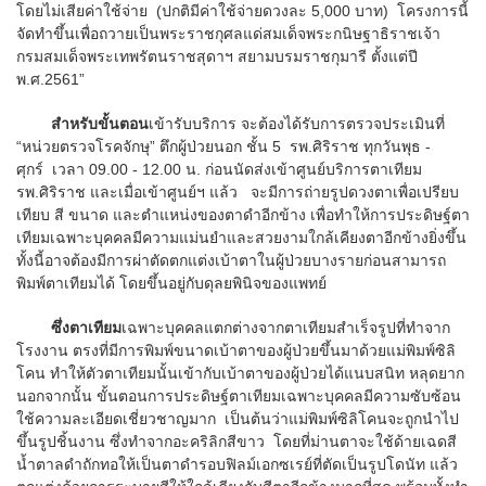
โดยไม่เสียค่าใช้จ่าย (ปกติมีค่าใช้จ่ายดวงละ 5,000 บาท) โครงการนี้
จัดทำขึ้นเพื่อถวายเป็นพระราชกุศลแด่สมเด็จพระกนิษฐาธิราชเจ้า
กรมสมเด็จพระเทพรัตนราชสุดาฯ สยามบรมราชกุมารี ตั้งแต่ปี
พ.ศ.2561”
สำหรับขั้นตอน
เข้ารับบริการ จะต้องได้รับการตรวจประเมินที่
“หน่วยตรวจโรคจักษุ” ตึกผู้ป่วยนอก ชั้น 5 รพ.ศิริราช ทุกวันพุธ -
ศุกร์ เวลา 09.00 - 12.00 น. ก่อนนัดส่งเข้าศูนย์บริการตาเทียม
รพ.ศิริราช และเมื่อเข้าศูนย์ฯ แล้ว จะมีการถ่ายรูปดวงตาเพื่อเปรียบ
เทียบ สี ขนาด และตำแหน่งของตาดำอีกข้าง เพื่อทำให้การประดิษฐ์ตา
เทียมเฉพาะบุคคลมีความแม่นยำและสวยงามใกล้เคียงตาอีกข้างยิ่งขึ้น
ทั้งนี้อาจต้องมีการผ่าตัดตกแต่งเบ้าตาในผู้ป่วยบางรายก่อนสามารถ
พิมพ์ตาเทียมได้ โดยขึ้นอยู่กับดุลยพินิจของแพทย์
ซึ่งตาเทียม
เฉพาะบุคคลแตกต่างจากตาเทียมสำเร็จรูปที่ทำจาก
โรงงาน ตรงที่มีการพิมพ์ขนาดเบ้าตาของผู้ป่วยขึ้นมาด้วยแม่พิมพ์ซิลิ
โคน ทำให้ตัวตาเทียมนั้นเข้ากับเบ้าตาของผู้ป่วยได้แนบสนิท หลุดยาก
นอกจากนั้น ขั้นตอนการประดิษฐ์ตาเทียมเฉพาะบุคคลมีความซับซ้อน
ใช้ความละเอียดเชี่ยวชาญมาก เป็นต้นว่าแม่พิมพ์ซิลิโคนจะถูกนำไป
ขึ้นรูปชิ้นงาน ซึ่งทำจากอะคริลิกสีขาว โดยที่ม่านตาจะใช้ด้ายเฉดสี
น้ำตาลดำถักทอให้เป็นตาดำรอบฟิลม์เอกซเรย์ที่ตัดเป็นรูปโดนัท แล้ว