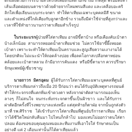
ตกแต่งด้วยการระบายสีให้ใกล้เคียงกับสีตาอีกข้างมากที่สุด พร้อมทั้งทำ
เส้นเลือดฝอยบนตาขาวด้วยด้ายจากไหมพรมสีแดง และเคลือบอะคริ
ลิกใสเพื่อเลียนแบบกระจกตา ทำให้ตาเทียมเฉพาะบุคคลมีสี ขนาด
และตำแหน่งที่ใกล้เคียงกับลูกตาอีกข้าง รวมถึงมีค่าใช้จ่ายที่สูงกว่าและ
เวลาที่ใช้ทำยาวนานกว่าตาเทียมสำเร็จรูป
ในระยะแรก
ผู้ป่วยที่ใส่ตาเทียม อาจมีขี้ตาบ้าง หรือเคืองคับเบ้าตา
บ้างเล็กน้อย สามารถหยอดน้ำตาเทียมช่วย ไม่ควรใช้ยาขี้ผึ้งหยอด
เบ้าตา เพราะจะทำให้ตาเทียมเป็นคราบและสูญเสียความเงางามได้
โดยปกติจะไม่แนะนำให้ถอดล้างบ่อย เพื่อลดโอกาสเปลือกตาหย่อน
คล้อยและเบ้าตาหลวม ถ้ามีอาการคันแดง หรือมีขี้ตามาก ควรปรึกษา
จักษุแพทย์ผู้เชี่ยวชาญ
นายถาวร มิตรอุดม
ผู้ได้รับการใส่ตาเทียมเฉพาะบุคคลที่ศูนย์
บริการตาเทียมกล่าวถึงเมื่อ 20 ปีก่อนว่า ตนได้รับอุบัติเหตุทางรถยนต์
ทำให้กระจกรถที่แตกทิ่มเข้าดวงตา หลังจากผ่าตัดสามารถมองเห็น
ลางๆ ก็ไม่สนใจ จนกระทั่งกระจกตาขึ้นเป็นฝ้าขาว และได้รับการ
ผ่าตัดอีกครั้งที่โรงพยาบาลแห่งหนึ่ง แต่สุดท้ายก็ตาฝ่อ จากนั้นถูกส่งตัว
มาที่ รพ.ศิริราช ได้เข้ารับการใส่ตาเทียมที่ศูนย์บริการตาเทียม เรียก
ว่าได้ชีวิตใหม่กลับคืนมา ไปไหนก็กล้าไป มองแทบไม่ออกว่าตนใส่ตา
ปลอม ต้องขอขอบคุณคุณหมอและทีมงานที่เอาใจใส่ รักษาตนเป็น
อย่างดี แค่ 2 เดือนเท่านั้นก็ได้ตาเทียมแล้ว