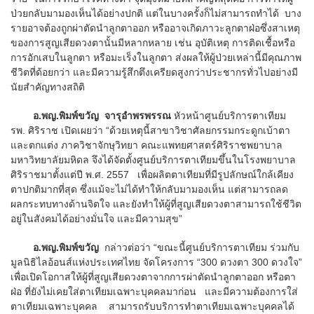
ป่วยกลับมามองเห็นได้อย่างปกติ แต่ในบางครั้งก็ไม่สามารถทำได้ บาง
รายอาจต้องถูกผ่าตัดนำลูกตาออก หรืออาจเกิดภาวะลูกตาฝ่อซึ่งสาเหตุ
ของการสูญเสียดวงตานั้นมีหลากหลาย เช่น อุบัติเหตุ การติดเชื้อหรือ
การอักเสบในลูกตา หรือมะเร็งในลูกตา ส่งผลให้ผู้ป่วยเหล่านี้มีคุณภาพ
ชีวิตที่ด้อยกว่า และมีความรู้สึกตึงเครียดสูงกว่าประชากรทั่วไปอย่างมี
นัยสำคัญทางสถิติ
อ.พญ.พิมพ์ขวัญ จารุอำพรพรรณ
หัวหน้าศูนย์บริการตาเทียม
รพ. ศิริราช เปิดเผยว่า “ด้วยเหตุนี้สาขาวิชาศัลยกรรมกระดูกเบ้าตา
และตกแต่ง ภาควิชาจักษุวิทยา คณะแพทยศาสตร์ศิริราชพยาบาล
มหาวิทยาลัยมหิดล จึงได้จัดตั้งศูนย์บริการตาเทียมขึ้นในโรงพยาบาล
ศิริราชมาตั้งแต่ปี พ.ศ. 2557 เพื่อผลิตตาเทียมที่มีรูปลักษณ์ใกล้เคียง
ตาปกติมากที่สุด ซึ่งแม้จะไม่ได้ทำให้กลับมามองเห็น แต่สามารถลด
ผลกระทบทางด้านจิตใจ และยังทำให้ผู้ที่สูญเสียดวงตาสามารถใช้ชีวิต
อยู่ในสังคมได้อย่างมั่นใจ และมีความสุข”
อ.พญ.พิมพ์ขวัญ
กล่าวต่อว่า “ขณะนี้ศูนย์บริการตาเทียม ร่วมกับ
มูลนิธิไลอ้อนส์แห่งประเทศไทย จัดโครงการ “300 ดวงตา 300 ดวงใจ”
เพื่อเปิดโอกาสให้ผู้ที่สูญเสียดวงตาจากการผ่าตัดนำลูกตาออก หรือตา
ฝ่อ ที่ยังไม่เคยใส่ตาเทียมเฉพาะบุคคลมาก่อน และมีความต้องการใส่
ตาเทียมเฉพาะบุคคล สามารถรับบริการทำตาเทียมเฉพาะบุคคลได้