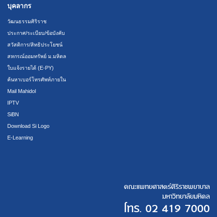
บุคลากร
วัฒนธรรมศิริราช
ประกาศ/ระเบียบ/ข้อบังคับ
สวัสดิการ/สิทธิประโยชน์
สหกรณ์ออมทรัพย์ ม.มหิดล
ใบแจ้งรายได้ (E-PY)
ค้นหาเบอร์โทรศัพท์ภายใน
Mail Mahidol
IPTV
SiBN
Download Si Logo
E-Learning
คณะแพทยศาสตร์ศิริราชพยาบาล
มหาวิทยาลัยมหิดล
โทร.
02 419 7000