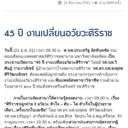
21 ธันวาคม 2561
อ่าน 1886 ครั้ง
45 ปี งานเปลี่ยนอวัยวะศิริราช
วันนี้
(21 ธ.ค. 61) เวลา 08.30 น.
ศ.นพ.ประเสริฐ อัสสันตชัย
รอง
คณบดีคณะแพทยศาสตร์ศิริราชพยาบาล มหาวิทยาลัยมหิดล
เป็น
ประธานเปิดงาน “45 ปี งานเปลี่ยนอวัยวะศิริราช”
โดยมี
รศ.นพ.วิ
ศิษฎ์ วามวาณิชย์
ผู้อำนวยการโรงพยาบาลศิริราช
รศ.ดร.นพ.ยงยุทธ
ศิริวัฒนอักษร
ศัลยแพทย์ปลูกถ่ายตับ ประธานกรรมการดำเนินการ
งานเปลี่ยนอวัยวะศิริราช และ
ทีมแพทย์สหสาขาวิชาชีพ
ร่วมด้วย ณ
โถงอาคาร ๑๐๐ ปี สมเด็จพระศรีนครินทร์ รพ.ศิริราช
ภายในงานจัดเสวนาให้ความรู้ตลอดงาน
เวลา 09.00 น.
เรื่อง
“ศิริราชปลูกถ่าย 3 อวัยวะ หัวใจ – ตับ – ไต สำเร็จในผู้ป่วยราย
เดียว...ครั้งแรกในเอเชีย”
โดย รศ.ดร.นพ.ยงยุทธ ศิริวัฒนอักษร
รศ.นพ.ปรัญญา สากิยลักษณ์ อ.นพ.ศิรส จิตประไพ อ.พญ.ศรีสกุล จิร
กาญจนากร เวลา 10.30 น. พร้อมฟัง
เสวนาประสบการณ์ตรงจากผู้
ป่วย เรื่อง “ชีวิตที่เปลี่ยน หลังเปลี่ยนอวัยวะ”
เวลา 13.30 น.
เรื่อง