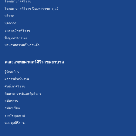
โรงพยาบาลศิริราช
โรงพยาบาลศิริราช ปิยมหาราชการุณย์
บริจาค
บุคลากร
อาสาสมัครศิริราช
ข้อมูลสาธารณะ
ประกาศความเป็นส่วนตัว
คณะแพทยศาสตร์ศิริราชพยาบาล
รู้จักองค์กร
ผลการดำเนินงาน
ศิษย์เก่าศิริราช
ค้นหาอาจารย์และผู้บริหาร
สมัครงาน
สมัครเรียน
รางวัลคุณภาพ
หอสมุดศิริราช