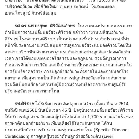
“บริจาคอวัยวะ เพื่อชีวิตใหม่”
อ.นพ.ประวัฒน์ โฆสิตะมงคล
อ.นพ.ไกรสูรย์ จันทร์ล้อมสุข
รศ.ดร.นพ.ยงยุทธ ศิริวัฒนอักษร
ในนามของประธานกรรมการ
ดำเนินการงานเปลี่ยนอวัยวะศิริราช กล่าวว่า “งานเปลี่ยนอวัยวะ
ศิริราช โรงพยาบาลศิริราช เป็นหน่วยงานชั้นนำระดับประเทศ ที่ทำ
หน้าที่ประสานงาน สนับสนุนการปลูกถ่ายอวัยวะแบบองค์รวมโดยทีม
สหสาขาวิชาชีพ ด้วยมาตรฐานระดับสากลอย่างถูกต้อง ปลอดภัย ทัน
เวลา ภายใต้ขอบเขตของจริยธรรมและกฎหมาย รวมถึงบูรณาการ
ด้านการศึกษา การวิจัย และมีเป้าหมายเป็นหน่วยงานประสานงานใน
การรับบริจาคอวัยวะ การปลูกถ่ายอวัยวะทั้งภายในและภายนอกโรง
พยาบาล เพื่อสู่ความเป็นเลิศด้านการปลูกถ่ายอวัยวะในระดับสากล
รวมถึงเป็นศูนย์กลางสำหรับผู้มีความจำนงบริจาคอวัยวะกับศูนย์รับ
บริจาคอวัยวะสภากาชาดไทย
รพ.ศิริราช
ได้ริเริ่มการผ่าตัดปลูกถ่ายอวัยวะตั้งแต่ปี พ.ศ.2514
จนถึงปี พ.ศ.2561 นับเป็นเวลา 45 ปี ปัจจุบันงานเปลี่ยนอวัยวะศิริราช
ให้บริการปลูกถ่ายอวัยวะแก่ผู้ป่วยไปแล้วกว่า 1,700 ราย ผลสำเร็จของ
การผ่าตัดปลูกถ่ายอวัยวะเทียบเคียงได้ในระดับสากล ได้รับ
ประกาศนียบัตรการรับรองมาตรฐานเฉพาะโรค (Specific Disease
Certification) การดูแลผู้ป่วยผ่าตัดปลูกถ่ายอวัยวะตับ (Liver