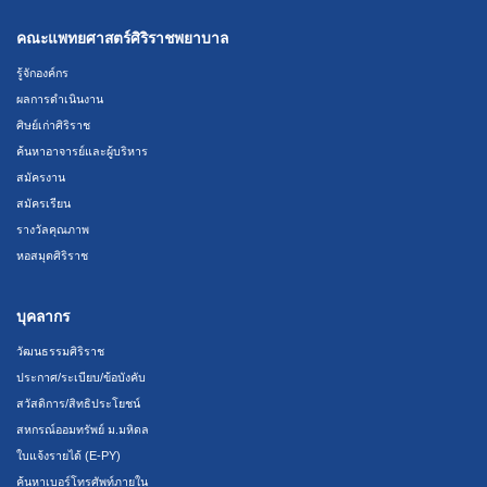
คณะแพทยศาสตร์ศิริราชพยาบาล
รู้จักองค์กร
ผลการดำเนินงาน
ศิษย์เก่าศิริราช
ค้นหาอาจารย์และผู้บริหาร
สมัครงาน
สมัครเรียน
รางวัลคุณภาพ
หอสมุดศิริราช
บุคลากร
วัฒนธรรมศิริราช
ประกาศ/ระเบียบ/ข้อบังคับ
สวัสดิการ/สิทธิประโยชน์
สหกรณ์ออมทรัพย์ ม.มหิดล
ใบแจ้งรายได้ (E-PY)
ค้นหาเบอร์โทรศัพท์ภายใน