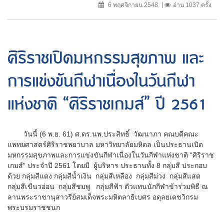
6 พฤศจิกายน 2548
อ่าน 1037 ครั้ง
ศิริราชเปิดมหกรรมสุขภาพ และ
การแข่งขันกีฬาเนื่องในวันกีฬา
แห่งชาติ “ศิริราชเกมส์” ปี 2561
วันนี้ (6 พ.ย. 61) ศ.ดร.นพ.ประสิทธิ์ วัฒนาภา คณบดีคณะ
แพทยศาสตร์ศิริราชพยาบาล มหาวิทยาลัยมหิดล เป็นประธานเปิด
มหกรรมสุขภาพและการแข่งขันกีฬาเนื่องในวันกีฬาแห่งชาติ “ศิริราช
เกมส์” ประจำปี 2561 โดยมี ผู้บริหาร ประธานทั้ง 8 กลุ่มสี ประกอบ
ด้วย กลุ่มสีแดง กลุ่มสีน้ำเงิน กลุ่มสีเหลือง กลุ่มสีม่วง กลุ่มสีแสด
กลุ่มสีเขีนวอ่อน กลุ่มสีชมพู กลุ่มสีฟ้า ตัวแทนนักกีฬาข้าร่วมพิธี ณ
ลานพระราชานุสาวรีย์สมเด็จพระมหิตลาธิเบศร อดุลยเดชวิกรม
พระบรมราชชนก