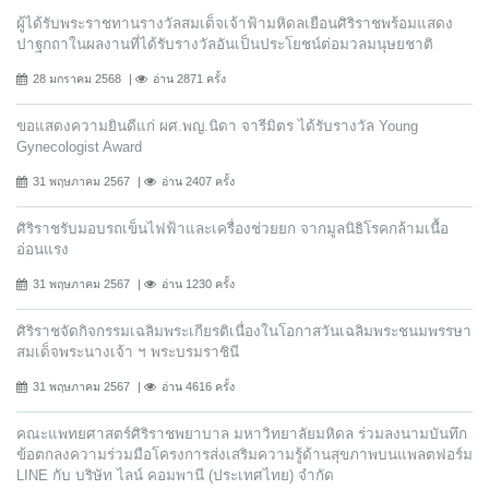
ผู้ได้รับพระราชทานรางวัลสมเด็จเจ้าฟ้ามหิดลเยือนศิริราชพร้อมแสดง
ปาฐกถาในผลงานที่ได้รับรางวัลอันเป็นประโยชน์ต่อมวลมนุษยชาติ
28 มกราคม 2568
อ่าน 2871 ครั้ง
ขอแสดงความยินดีแก่ ผศ.พญ.นิดา จารีมิตร ได้รับรางวัล Young
Gynecologist Award
31 พฤษภาคม 2567
อ่าน 2407 ครั้ง
ศิริราชรับมอบรถเข็นไฟฟ้าและเครื่องช่วยยก จากมูลนิธิโรคกล้ามเนื้อ
อ่อนแรง
31 พฤษภาคม 2567
อ่าน 1230 ครั้ง
ศิริราชจัดกิจกรรมเฉลิมพระเกียรติเนื่องในโอกาสวันเฉลิมพระชนมพรรษา
สมเด็จพระนางเจ้า ฯ พระบรมราชินี
31 พฤษภาคม 2567
อ่าน 4616 ครั้ง
คณะแพทยศาสตร์ศิริราชพยาบาล มหาวิทยาลัยมหิดล ร่วมลงนามบันทึก
ข้อตกลงความร่วมมือโครงการส่งเสริมความรู้ด้านสุขภาพบนแพลตฟอร์ม
LINE กับ บริษัท ไลน์ คอมพานี (ประเทศไทย) จํากัด