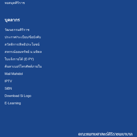
หอสมุดศิริราช
บุคลากร
วัฒนธรรมศิริราช
ประกาศ/ระเบียบ/ข้อบังคับ
สวัสดิการ/สิทธิประโยชน์
สหกรณ์ออมทรัพย์ ม.มหิดล
ใบแจ้งรายได้ (E-PY)
ค้นหาเบอร์โทรศัพท์ภายใน
Mail Mahidol
IPTV
SiBN
Download Si Logo
E-Learning
คณะแพทยศาสตร์ศิริราชพยาบาล