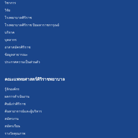
วิชาการ
วิจัย
โรงพยาบาลศิริราช
โรงพยาบาลศิริราช ปิยมหาราชการุณย์
บริจาค
บุคลากร
อาสาสมัครศิริราช
ข้อมูลสาธารณะ
ประกาศความเป็นส่วนตัว
คณะแพทยศาสตร์ศิริราชพยาบาล
รู้จักองค์กร
ผลการดำเนินงาน
ศิษย์เก่าศิริราช
ค้นหาอาจารย์และผู้บริหาร
สมัครงาน
สมัครเรียน
รางวัลคุณภาพ