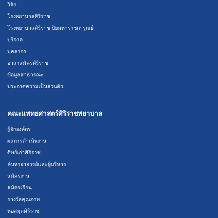
วิจัย
โรงพยาบาลศิริราช
โรงพยาบาลศิริราช ปิยมหาราชการุณย์
บริจาค
บุคลากร
อาสาสมัครศิริราช
ข้อมูลสาธารณะ
ประกาศความเป็นส่วนตัว
คณะแพทยศาสตร์ศิริราชพยาบาล
รู้จักองค์กร
ผลการดำเนินงาน
ศิษย์เก่าศิริราช
ค้นหาอาจารย์และผู้บริหาร
สมัครงาน
สมัครเรียน
รางวัลคุณภาพ
หอสมุดศิริราช