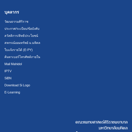
บุคลากร
วัฒนธรรมศิริราช
ประกาศ/ระเบียบ/ข้อบังคับ
สวัสดิการ/สิทธิประโยชน์
สหกรณ์ออมทรัพย์ ม.มหิดล
ใบแจ้งรายได้ (E-PY)
ค้นหาเบอร์โทรศัพท์ภายใน
Mail Mahidol
IPTV
SiBN
Download Si Logo
E-Learning
คณะแพทยศาสตร์ศิริราชพยาบาล
มหาวิทยาลัยมหิดล