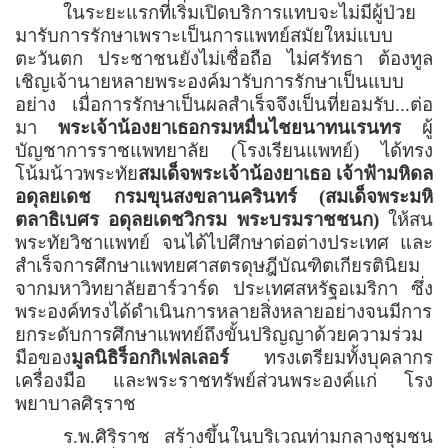
ในระยะแรกที่เริ่มเปิดบริการแทบจะไม่มีผู้ป่วย
มารับการรักษาเพราะเป็นการแพทย์สมัยใหม่แบบ
ตะวันตก ประชาชนยังไม่เชื่อถือ ไม่ศรัทธา ต้องทูล
เชิญเจ้านายหลายพระองค์มารับการรักษาเป็นแบบ
อย่าง เมื่อการรักษาเป็นผลสำเร็จจึงเป็นที่ยอมรับ...ต่อ
มา
พระเจ้าน้องยาเธอกรมหมื่นไชยนาทนเรนทร
ผู้
บัญชาการราชแพทยาลัย (โรงเรียนแพทย์) ได้ทรง
โน้มน้าวพระทัย
สมเด็จพระเจ้าน้องยาเธอ เจ้าฟ้ามหิดล
อดุลยเดช กรมขุนสงขลานครินทร์ (สมเด็จพระมหิ
ตลาธิเบศร อดุลยเดชวิกรม พระบรมราชชนก)
ให้สน
พระทัยวิชาแพทย์ จนได้ไปศึกษาต่อต่างประเทศ และ
สำเร็จการศึกษาแพทยศาสตรดุษฎีบัณฑิตเกียรตินิยม
จากมหาวิทยาลัยฮาร์วาร์ด ประเทศสหรัฐอเมริกา ซึ่ง
พระองค์ทรงได้ดำเนินการหลายสิ่งหลายอย่างจนมีการ
ยกระดับการศึกษาแพทย์ถึงขั้นปริญญาด้วยความร่วม
มือของ
มูลนิธิร็อกกิเฟลเลอร์
ทรงเตรียมทั้งบุคลากร
เครื่องมือ และพระราชทรัพย์ส่วนพระองค์แก่ โรง
พยาบาลศิรฺราช
ร.พ.ศิริราช สร้างขึ้นในบริเวณท่ามกลางชุมชน