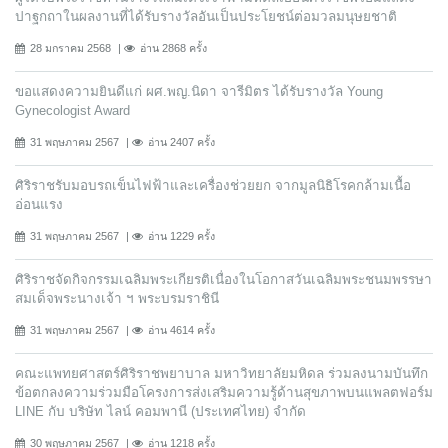
ปาฐกถาในผลงานที่ได้รับรางวัลอันเป็นประโยชน์ต่อมวลมนุษยชาติ
28 มกราคม 2568
อ่าน 2868 ครั้ง
ขอแสดงความยินดีแก่ ผศ.พญ.นิดา จารีมิตร ได้รับรางวัล Young
Gynecologist Award
31 พฤษภาคม 2567
อ่าน 2407 ครั้ง
ศิริราชรับมอบรถเข็นไฟฟ้าและเครื่องช่วยยก จากมูลนิธิโรคกล้ามเนื้อ
อ่อนแรง
31 พฤษภาคม 2567
อ่าน 1229 ครั้ง
ศิริราชจัดกิจกรรมเฉลิมพระเกียรติเนื่องในโอกาสวันเฉลิมพระชนมพรรษา
สมเด็จพระนางเจ้า ฯ พระบรมราชินี
31 พฤษภาคม 2567
อ่าน 4614 ครั้ง
คณะแพทยศาสตร์ศิริราชพยาบาล มหาวิทยาลัยมหิดล ร่วมลงนามบันทึก
ข้อตกลงความร่วมมือโครงการส่งเสริมความรู้ด้านสุขภาพบนแพลตฟอร์ม
LINE กับ บริษัท ไลน์ คอมพานี (ประเทศไทย) จํากัด
30 พฤษภาคม 2567
อ่าน 1218 ครั้ง