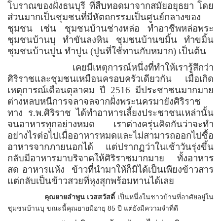
โบราณของฝั่งธนบุรี ที่สืบทอดมาจากสมัยอยุธยา โดย
ส่วนมากเป็นชุมชนที่มีหัตถกรรมเป็นศูนย์กลางของ
ชุมชน เช่น ชุมชนบ้านช่างหล่อ ทำอาชีพหล่อพระ
ชุมชนบ้านบุ ทำขันลงหิน ชุมชนบ้านขมิ้น ทำขมิ้น
ชุมชนบ้านปูน ทำปูน (ปูนที่ใช้ทานกับหมาก) เป็นต้น
เคยมีเหตุการณ์หนึ่งที่ทำให้เรารู้สึกว่า
ศิริราชและชุมชนเหมือนครอบครัวเดียวกัน เมื่อเกิด
เหตุการณ์เดือนตุลาคม ปี 2516 มีประชาชนมากมาย
ต่างหลบหนีการจลาจลจากฝั่งพระนครมายังศิริราช
ทาง ร.พ.ศิริราช ได้ทำอาหารเลี้ยงประชาชนเหล่านั้น
จนอาหารทุกอย่างหมด เราต่างครุ่นคิดกันว่าจะทำ
อย่างไรต่อไปเมื่ออาหารหมดและไม่สามารถออกไปซื้อ
อาหารจากภายนอกได้ แต่ปรากฏว่าในเช้าวันรุ่งขึ้น
กลับมีอาหารมาบริจาคให้ศิริราชมากมาย ทั้งอาหาร
สด อาหารแห้ง
ข้าวที่นำมาให้ก็มิได้เป็นเพียงข้าวสาร
แต่กลับเป็นข้าวสวยที่หุงสุกพร้อมทานได้เลย
คุณยายลำพูน เวสสวัสดิ์
เป็นหนึ่งในชาวบ้านที่อาศัยอยู่ใน
ชุมชนบ้านบุ ขณะนี้คุณยายมีอายุ 85 ปี แต่ยังมีความจำที่ดี