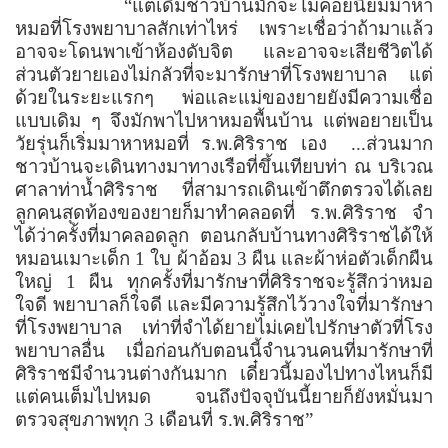
“
แต่เดิมชาวบ้านมักจะไม่ค่อยนิยมมาหา
หมอที่โรงพยาบาลสักเท่าไหร่ เพราะเชื่อว่าถ้ามาแล้ว
อาจจะโดนพาเข้าห้องดับจิต และอาจจะเสียชีวิตได้
ส่วนตัวยายเองไม่กลัวที่จะมารักษาที่โรงพยาบาล แต่
ด้วยในระยะแรกๆ พ่อและแม่ของยายยังมีความเชื่อ
แบบเดิม ๆ จึงมักพาไปหาหมอพื้นบ้าน แต่พอยายเป็น
วัยรุ่นก็เริ่มมาหาหมอที่ ร.พ.ศิริราช เอง
...ส่วนมาก
ชาวบ้านจะเดินทางมาทางเรือที่ขึ้นเทียบท่า ณ บริเวณ
ศาลาท่าน้ำศิริราช ที่สามารถเดินเข้าตึกตรวจได้เลย
ลูกคนสุดท้องของยายก็มาทำคลอดที่ ร.พ.ศิริราช จำ
ได้ว่าครั้งที่มาคลอดลูก ตอนกลับบ้านทางศิริราชได้ให้
หมอนเมาะเด็ก 1 ใบ ผ้าอ้อม 3 ผืน และผ้าห่อตัวเด็กผืน
ใหญ่ 1 ผืน ทุกครั้งที่มารักษาที่ศิริราชจะรู้สึกว่าหมอ
ใจดี พยาบาลก็ใจดี และมีความรู้สึกไว้วางใจที่มารักษา
ที่โรงพยาบาล เท่าที่จำได้ยายไม่เคยไปรักษาตัวที่โรง
พยาบาลอื่น เมื่อก่อนกับตอนนี้จำนวนคนที่มารักษาที่
ศิริราชมีจำนวนต่างกันมาก เดี๋ยวนี้มองไปทางไหนก็มี
แต่คนเต็มไปหมด จนถึงปัจจุบันนี้ยายก็ยังหมั่นมา
ตรวจสุขภาพทุก 3 เดือนที่ ร.พ.ศิริราช
”