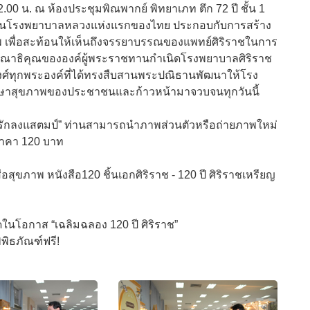
2.00 น. ณ ห้องประชุมพิณพากย์ พิทยาเภท ตึก 72 ปี ชั้น 1
เป็นโรงพยาบาลหลวงแห่งแรกของไทย ประกอบกับการสร้าง
 เพื่อสะท้อนให้เห็นถึงจรรยาบรรณของแพทย์ศิริราชในการ
รุณาธิคุณขององค์ผู้พระราชทานกำเนิดโรงพยาบาลศิริราช
์ทุกพระองค์ที่ได้ทรงสืบสานพระปณิธานพัฒนาให้โรง
ักษาสุขภาพของประชาชนและก้าวหน้ามาจวบจนทุกวันนี้
บรักลงแสตมป์” ท่านสามารถนำภาพส่วนตัวหรือถ่ายภาพใหม่
าคา 120 บาท
ือสุขภาพ หนังสือ120 ชิ้นเอกศิริราช - 120 ปี ศิริราชเหรียญ
นโอกาส “เฉลิมฉลอง 120 ปี ศิริราช”
ิพิธภัณฑ์ฟรี!