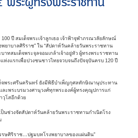
.๕ พระผู้ทรงพระราชทาน
ช 100 ปี สมเด็จพระเจ้าลูกเธอ เจ้าฟ้าจุฬาภรณวลัยลักษณ์
รงพยาบาลศิริราช” ใน “สัปดาห์วันคล้ายวันพระราชทาน
ะบาทสมเด็จพระจุลจอมเกล้าเจ้าอยู่หัว ผู้ทรงพระราชทาน
แห่งแรกเพื่อปวงชนชาวไทยจวบจนถึงปัจจุบันครบ 120 ปี
พระศรีนครินทร์ ยังมีพิธีบำเพ็ญกุศลทักษิณานุประทาน
 และพระบรมวงศานุวงศ์ทุกพระองค์ผู้ทรงคุณูปการแก่
าวุโสอีกด้วย
เป็นช่วงจัดสัปดาห์วันคล้ายวันพระราชทานกำเนิดโรง
ม
ศวรรษศิริราช…ปฐมบทโรงพยาบาลของแผ่นดิน”