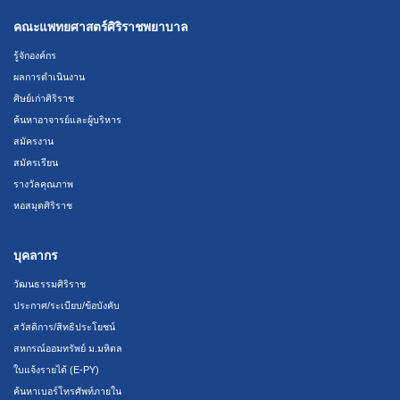
คณะแพทยศาสตร์ศิริราชพยาบาล
รู้จักองค์กร
ผลการดำเนินงาน
ศิษย์เก่าศิริราช
ค้นหาอาจารย์และผู้บริหาร
สมัครงาน
สมัครเรียน
รางวัลคุณภาพ
หอสมุดศิริราช
บุคลากร
วัฒนธรรมศิริราช
ประกาศ/ระเบียบ/ข้อบังคับ
สวัสดิการ/สิทธิประโยชน์
สหกรณ์ออมทรัพย์ ม.มหิดล
ใบแจ้งรายได้ (E-PY)
ค้นหาเบอร์โทรศัพท์ภายใน