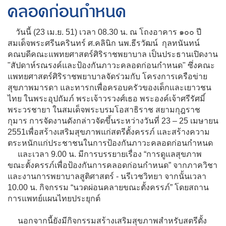
คลอดก่อนกำหนด
วันนี้ (23 เม.ย. 51) เวลา 08.30 น. ณ โถงอาคาร ๑๐๐ ปี
สมเด็จพระศรีนครินทร์ ศ.คลินิก นพ.ธีรวัฒน์ กุลทนันทน์
คณบดีคณะแพทยศาสตร์ศิริราชพยาบาล เป็นประธานเปิดงาน
"สัปดาห์รณรงค์และป้องกันภาวะคลอดก่อนกำหนด" ซึ่งคณะ
แพทยศาสตร์ศิริราชพยาบาลจัดร่วมกับ โครงการเครือข่าย
สุขภาพมารดา และทารกเพื่อครอบครัวของเด็กและเยาวชน
ไทย ในพระอุปถัมภ์ พระเจ้าวรวงศ์เธอ พระองค์เจ้าศรีรัศมิ์
พระวรชายา ในสมเด็จพระบรมโอสาธิราช สยามกุฎราช
กุมาร การจัดงานดังกล่าวจัดขึ้นระหว่างวันที่ 23 – 25 เมษายน
2551เพื่อสร้างเสริมสุขภาพแก่สตรีตั้งครรภ์ และสร้างความ
ตระหนักแก่ประชาชนในการป้องกันภาวะคลอดก่อนกำหนด
และเวลา 9.00 น. มีการบรรยายเรื่อง “การดูแลสุขภาพ
ขณะตั้งครรภ์เพื่อป้องกันการคลอดก่อนกำหนด” จากภาควิชา
และงานการพยาบาลสูติศาสตร์ - นรีเวชวิทยา จากนั้นเวลา
10.00 น. กิจกรรม “นวดผ่อนคลายขณะตั้งครรภ์” โดยสถาน
การแพทย์แผนไทยประยุกต์
นอกจากนี้ยังมีกิจกรรมสร้างเสริมสุขภาพสำหรับสตรีตั้ง