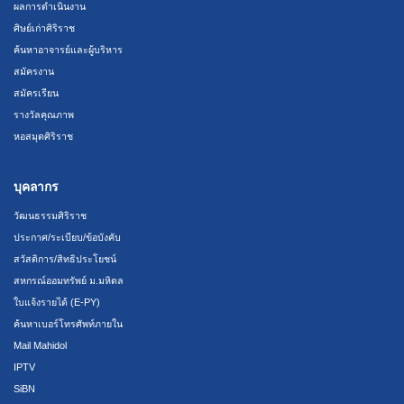
ผลการดำเนินงาน
ศิษย์เก่าศิริราช
ค้นหาอาจารย์และผู้บริหาร
สมัครงาน
สมัครเรียน
รางวัลคุณภาพ
หอสมุดศิริราช
บุคลากร
วัฒนธรรมศิริราช
ประกาศ/ระเบียบ/ข้อบังคับ
สวัสดิการ/สิทธิประโยชน์
สหกรณ์ออมทรัพย์ ม.มหิดล
ใบแจ้งรายได้ (E-PY)
ค้นหาเบอร์โทรศัพท์ภายใน
Mail Mahidol
IPTV
SiBN