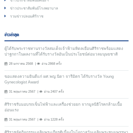
ข่าวประชาสัมพันธ์คณะฯ
ข่าวประชาสัมพันธ์โรงพยาบาล
รวมข่าวปลอมศิริราช
ข่าวล่าสุด
ผู้ได้รับพระราชทานรางวัลสมเด็จเจ้าฟ้ามหิดลเยือนศิริราชพร้อมแสดง
ปาฐกถาในผลงานที่ได้รับรางวัลอันเป็นประโยชน์ต่อมวลมนุษยชาติ
28 มกราคม 2568
อ่าน 2868 ครั้ง
ขอแสดงความยินดีแก่ ผศ.พญ.นิดา จารีมิตร ได้รับรางวัล Young
Gynecologist Award
31 พฤษภาคม 2567
อ่าน 2407 ครั้ง
ศิริราชรับมอบรถเข็นไฟฟ้าและเครื่องช่วยยก จากมูลนิธิโรคกล้ามเนื้อ
อ่อนแรง
31 พฤษภาคม 2567
อ่าน 1228 ครั้ง
ศิริราชจัดกิจกรรมเฉลิมพระเกียรติเนื่องในโอกาสวันเฉลิมพระชนมพรรษา