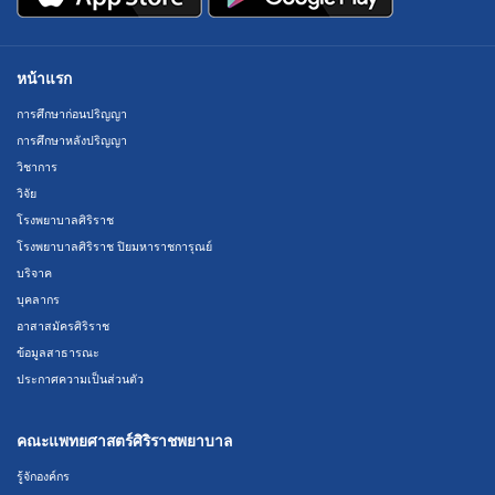
หน้าแรก
การศึกษาก่อนปริญญา
การศึกษาหลังปริญญา
วิชาการ
วิจัย
โรงพยาบาลศิริราช
โรงพยาบาลศิริราช ปิยมหาราชการุณย์
บริจาค
บุคลากร
อาสาสมัครศิริราช
ข้อมูลสาธารณะ
ประกาศความเป็นส่วนตัว
คณะแพทยศาสตร์ศิริราชพยาบาล
รู้จักองค์กร