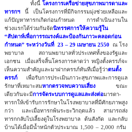
ทั้งนี้
โครงการเครือข่ายสุขภาพมารดาและ
ทารกฯ
นี้ เป็นโครงการที่มีกิจกรรมมุ่งช่วยเหลือและ
แก้ปัญหาทารกเกิดก่อนกำหนด
การดำเนินงานใน
ช่วงแรกได้ร่วมกัน
จัด
นิทรรศการให้ความรู้ใน
“
สัปดาห์เพื่อการรณรงค์และป้องกันภาวะคลอดก่อน
กำหนด
”
ระหว่าง
วันที่
23 – 29
เมษายน
2550
ณ โรง
พยาบาล สถานพยาบาลทั่วประเทศทั้งของรัฐและ
เอกชน
เมื่อเสร็จสิ้นโครงการคาดว่า หญิงตั้งครรภ์จะ
เห็นความสำคัญและมาฝากครรภ์ทันทีเมื่อรู้ว่า
ตนตั้ง
ครรภ์
เพื่อรับการประเมินภาวะสุขภาพและการดูแล
รักษาที่เหมาะสม
หากตรวจพบความเสี่ยง
ขณะ
เดียวกันจะมี
การจัดระบบการดูแลและส่งต่อ
มารดา
-
ทารกให้เข้ารับการรักษาในโรงพยาบาลที่มีศักยภาพสูง
กว่า
และเมื่อทารกพ้นระยะ
วิกฤตแล้ว
ส
ามารถส่ง
ทารกกลับไปเลี้ยงดูในโรงพยาบาล
ต้นสังกัด
และ
กลับ
บ้านได้เมื่อมีน้ำหนักตัวประมาณ
1,500 – 2,000
กรัม