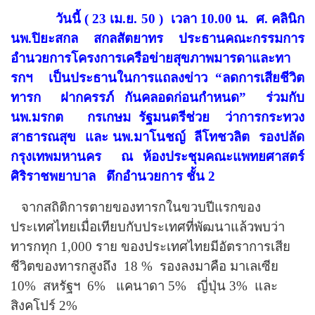
วันนี้ ( 23 เม.ย. 50 )
เวลา 10.00 น.
ศ. คลินิก
นพ.ปิยะสกล
สกลสัตยาทร
ประธานคณะกรรมการ
อำนวยการโครงการเครือข่ายสุขภาพมารดาและทา
รกฯ
เป็นประธานในการแถลงข่าว “
ลดการเสียชีวิต
ทารก
ฝากครรภ์ กันคลอดก่อนกำหนด
”
ร่วมกับ
นพ.มรกต
กรเกษม รัฐมนตรีช่วย
ว่าการกระทวง
สาธารณสุข
และ นพ.มาโนชญ์
ลีโทชวลิต
รองปลัด
กรุงเทพมหานคร
ณ ห้องประชุมคณะแพทยศาสตร์
ศิริราชพยาบาล
ตึกอำนวยการ ชั้น 2
จากสถิติการตายของทารกในขวบปีแรกของ
ประเทศไทยเมื่อเทียบกับประเทศที่พัฒนาแล้วพบว่า
ทารกทุก 1,000 ราย ของประเทศไทยมีอัตราการเสีย
ชีวิตของทารกสูงถึง
18
%
รองลงมาคือ มาเลเซีย
10%
สหรัฐฯ
6%
แคนาดา
5%
ญี่ปุ่น
3%
และ
สิงคโปร์
2%