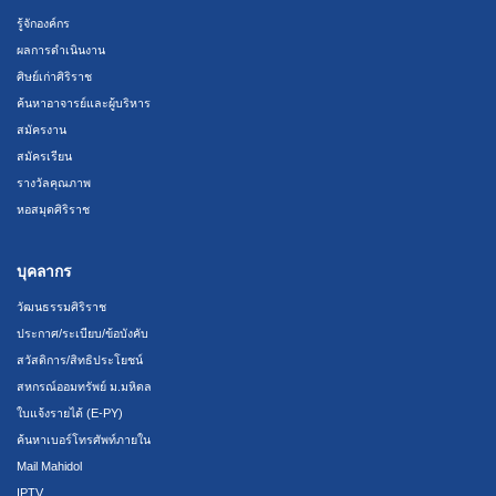
รู้จักองค์กร
ผลการดำเนินงาน
ศิษย์เก่าศิริราช
ค้นหาอาจารย์และผู้บริหาร
สมัครงาน
สมัครเรียน
รางวัลคุณภาพ
หอสมุดศิริราช
บุคลากร
วัฒนธรรมศิริราช
ประกาศ/ระเบียบ/ข้อบังคับ
สวัสดิการ/สิทธิประโยชน์
สหกรณ์ออมทรัพย์ ม.มหิดล
ใบแจ้งรายได้ (E-PY)
ค้นหาเบอร์โทรศัพท์ภายใน
Mail Mahidol
IPTV