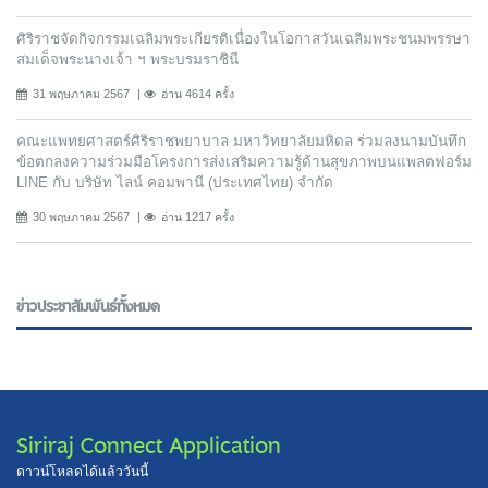
ศิริราชจัดกิจกรรมเฉลิมพระเกียรติเนื่องในโอกาสวันเฉลิมพระชนมพรรษา
สมเด็จพระนางเจ้า ฯ พระบรมราชินี
31 พฤษภาคม 2567
อ่าน 4614 ครั้ง
คณะแพทยศาสตร์ศิริราชพยาบาล มหาวิทยาลัยมหิดล ร่วมลงนามบันทึก
ข้อตกลงความร่วมมือโครงการส่งเสริมความรู้ด้านสุขภาพบนแพลตฟอร์ม
LINE กับ บริษัท ไลน์ คอมพานี (ประเทศไทย) จํากัด
30 พฤษภาคม 2567
อ่าน 1217 ครั้ง
ข่าวประชาสัมพันธ์ทั้งหมด
Siriraj Connect Application
ดาวน์โหลดได้แล้ววันนี้