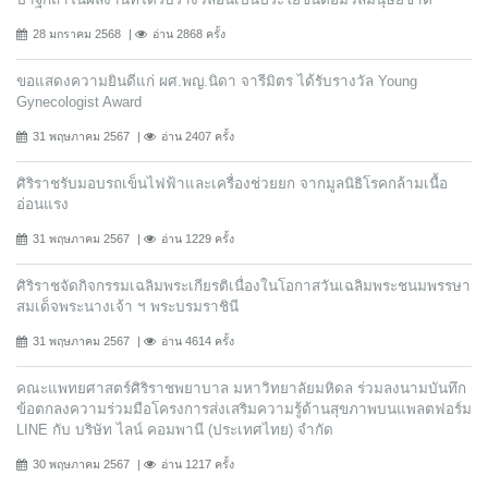
28 มกราคม 2568
อ่าน 2868 ครั้ง
ขอแสดงความยินดีแก่ ผศ.พญ.นิดา จารีมิตร ได้รับรางวัล Young
Gynecologist Award
31 พฤษภาคม 2567
อ่าน 2407 ครั้ง
ศิริราชรับมอบรถเข็นไฟฟ้าและเครื่องช่วยยก จากมูลนิธิโรคกล้ามเนื้อ
อ่อนแรง
31 พฤษภาคม 2567
อ่าน 1229 ครั้ง
ศิริราชจัดกิจกรรมเฉลิมพระเกียรติเนื่องในโอกาสวันเฉลิมพระชนมพรรษา
สมเด็จพระนางเจ้า ฯ พระบรมราชินี
31 พฤษภาคม 2567
อ่าน 4614 ครั้ง
คณะแพทยศาสตร์ศิริราชพยาบาล มหาวิทยาลัยมหิดล ร่วมลงนามบันทึก
ข้อตกลงความร่วมมือโครงการส่งเสริมความรู้ด้านสุขภาพบนแพลตฟอร์ม
LINE กับ บริษัท ไลน์ คอมพานี (ประเทศไทย) จํากัด
30 พฤษภาคม 2567
อ่าน 1217 ครั้ง