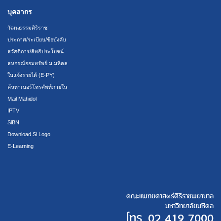
บุคลากร
วัฒนธรรมศิริราช
ประกาศ/ระเบียบ/ข้อบังคับ
สวัสดิการ/สิทธิประโยชน์
สหกรณ์ออมทรัพย์ ม.มหิดล
ใบแจ้งรายได้ (E-PY)
ค้นหาเบอร์โทรศัพท์ภายใน
Mail Mahidol
IPTV
SiBN
Download Si Logo
E-Learning
คณะแพทยศาสตร์ศิริราชพยาบาล
มหาวิทยาลัยมหิดล
โทร.
02 419 7000