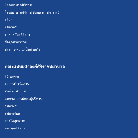
โรงพยาบาลศิริราช
โรงพยาบาลศิริราช ปิยมหาราชการุณย์
บริจาค
บุคลากร
อาสาสมัครศิริราช
ข้อมูลสาธารณะ
ประกาศความเป็นส่วนตัว
คณะแพทยศาสตร์ศิริราชพยาบาล
รู้จักองค์กร
ผลการดำเนินงาน
ศิษย์เก่าศิริราช
ค้นหาอาจารย์และผู้บริหาร
สมัครงาน
สมัครเรียน
รางวัลคุณภาพ
หอสมุดศิริราช