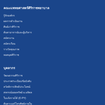
คณะแพทยศาสตร์ศิริราชพยาบาล
รู้จักองค์กร
ผลการดำเนินงาน
ศิษย์เก่าศิริราช
ค้นหาอาจารย์และผู้บริหาร
สมัครงาน
สมัครเรียน
รางวัลคุณภาพ
หอสมุดศิริราช
บุคลากร
วัฒนธรรมศิริราช
ประกาศ/ระเบียบ/ข้อบังคับ
สวัสดิการ/สิทธิประโยชน์
สหกรณ์ออมทรัพย์ ม.มหิดล
ใบแจ้งรายได้ (E-PY)
ค้นหาเบอร์โทรศัพท์ภายใน