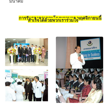
มีนาคม
การรับรองคุณภาพโรงพยาบาล พฤศจิกายนนี้
สำเร็จได้ด้วยพวกเราร่วมใจ