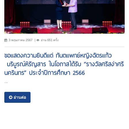
3 พฤษภาคม 2567
อ่าน 651 ครั้ง
ขอแสดงความยินดีแด่ ทันตแพทย์หญิงฉัตรแก้ว
บริบูรณ์หิรัญสาร ในโอกาสได้รับ “รางวัลศรีสง่าศรี
นครินทร” ประจำปีการศึกษา 2566
...
อ่านต่อ