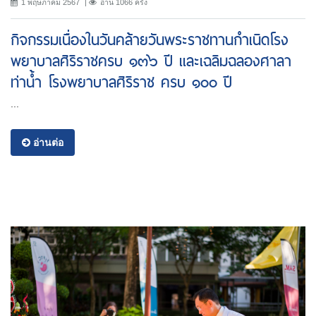
1 พฤษภาคม 2567
อ่าน 1066 ครั้ง
กิจกรรมเนื่องในวันคล้ายวันพระราชทานกำเนิดโรง
พยาบาลศิริราชครบ ๑๓๖ ปี เเละเฉลิมฉลองศาลา
ท่าน้ำ โรงพยาบาลศิริราช ครบ ๑๐๐ ปี
...
อ่านต่อ