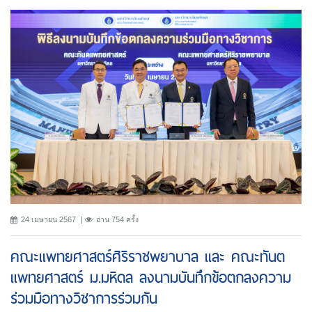
24 เมษายน 2567
อ่าน 754 ครั้ง
คณะแพทยศาสตร์ศิริราชพยาบาล เเละ คณะทันต
แพทยศาสตร์ ม.มหิดล ลงนามบันทึกข้อตกลงความ
ร่วมมือทางวิชาการร่วมกัน