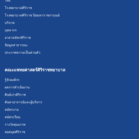
วิจัย
โรงพยาบาลศิริราช
โรงพยาบาลศิริราช ปิยมหาราชการุณย์
บริจาค
บุคลากร
อาสาสมัครศิริราช
ข้อมูลสาธารณะ
ประกาศความเป็นส่วนตัว
คณะแพทยศาสตร์ศิริราชพยาบาล
รู้จักองค์กร
ผลการดำเนินงาน
ศิษย์เก่าศิริราช
ค้นหาอาจารย์และผู้บริหาร
สมัครงาน
สมัครเรียน
รางวัลคุณภาพ
หอสมุดศิริราช