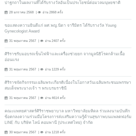
ปาฐกถาในผลงานที่ได้รับรางวัลอันเป็นประโยชน์ต่อมวลมนุษยชาติ
28 มกราคม 2568
อ่าน 2868 ครั้ง
ขอแสดงความยินดีแก่ ผศ.พญ.นิดา จารีมิตร ได้รับรางวัล Young
Gynecologist Award
31 พฤษภาคม 2567
อ่าน 2407 ครั้ง
ศิริราชรับมอบรถเข็นไฟฟ้าและเครื่องช่วยยก จากมูลนิธิโรคกล้ามเนื้อ
อ่อนแรง
31 พฤษภาคม 2567
อ่าน 1229 ครั้ง
ศิริราชจัดกิจกรรมเฉลิมพระเกียรติเนื่องในโอกาสวันเฉลิมพระชนมพรรษา
สมเด็จพระนางเจ้า ฯ พระบรมราชินี
31 พฤษภาคม 2567
อ่าน 4614 ครั้ง
คณะแพทยศาสตร์ศิริราชพยาบาล มหาวิทยาลัยมหิดล ร่วมลงนามบันทึก
ข้อตกลงความร่วมมือโครงการส่งเสริมความรู้ด้านสุขภาพบนแพลตฟอร์ม
LINE กับ บริษัท ไลน์ คอมพานี (ประเทศไทย) จํากัด
30 พฤษภาคม 2567
อ่าน 1218 ครั้ง