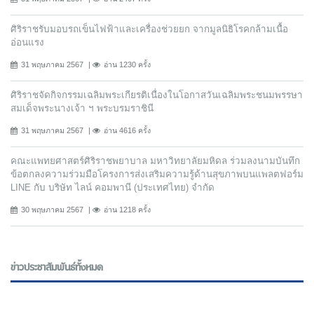
ศิริราชรับมอบรถเข็นไฟฟ้าและเครื่องช่วยยก จากมูลนิธิโรคกล้ามเนื้อ
อ่อนแรง
31 พฤษภาคม 2567
อ่าน 1230 ครั้ง
ศิริราชจัดกิจกรรมเฉลิมพระเกียรติเนื่องในโอกาสวันเฉลิมพระชนมพรรษา
สมเด็จพระนางเจ้า ฯ พระบรมราชินี
31 พฤษภาคม 2567
อ่าน 4616 ครั้ง
คณะแพทยศาสตร์ศิริราชพยาบาล มหาวิทยาลัยมหิดล ร่วมลงนามบันทึก
ข้อตกลงความร่วมมือโครงการส่งเสริมความรู้ด้านสุขภาพบนแพลตฟอร์ม
LINE กับ บริษัท ไลน์ คอมพานี (ประเทศไทย) จํากัด
30 พฤษภาคม 2567
อ่าน 1218 ครั้ง
ข่าวประชาสัมพันธ์ทั้งหมด