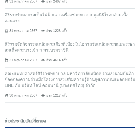
31 พฤษภาคม 2567
อ่าน 2407 ครั้ง
ศิริราชรับมอบรถเข็นไฟฟ้าและเครื่องช่วยยก จากมูลนิธิโรคกล้ามเนื้อ
อ่อนแรง
31 พฤษภาคม 2567
อ่าน 1228 ครั้ง
ศิริราชจัดกิจกรรมเฉลิมพระเกียรติเนื่องในโอกาสวันเฉลิมพระชนมพรรษา
สมเด็จพระนางเจ้า ฯ พระบรมราชินี
31 พฤษภาคม 2567
อ่าน 4614 ครั้ง
คณะแพทยศาสตร์ศิริราชพยาบาล มหาวิทยาลัยมหิดล ร่วมลงนามบันทึก
ข้อตกลงความร่วมมือโครงการส่งเสริมความรู้ด้านสุขภาพบนแพลตฟอร์ม
LINE กับ บริษัท ไลน์ คอมพานี (ประเทศไทย) จํากัด
30 พฤษภาคม 2567
อ่าน 1217 ครั้ง
ข่าวประชาสัมพันธ์ทั้งหมด