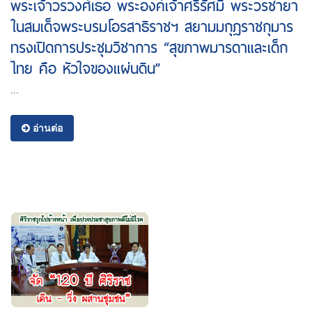
พระเจ้าวรวงศ์เธอ พระองค์เจ้าศรีรัศมิ์ พระวรชายา
ในสมเด็จพระบรมโอรสาธิราชฯ สยามมกุฎราชกุมาร
ทรงเปิดการประชุมวิชาการ “สุขภาพมารดาและเด็ก
ไทย คือ หัวใจของแผ่นดิน”
...
อ่านต่อ