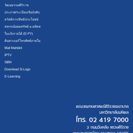
วัฒนธรรมศิริราช
ประกาศ/ระเบียบ/ข้อบังคับ
สวัสดิการ/สิทธิประโยชน์
สหกรณ์ออมทรัพย์ ม.มหิดล
ใบแจ้งรายได้ (E-PY)
ค้นหาเบอร์โทรศัพท์ภายใน
Mail Mahidol
IPTV
SiBN
Download Si Logo
E-Learning
คณะแพทยศาสตร์ศิริราชพยาบาล
มหาวิทยาลัยมหิดล
โทร.
02 419 7000
2 ถนนวังหลัง แขวงศิริราช