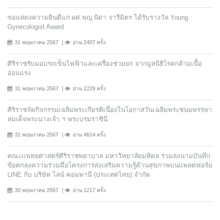
ขอแสดงความยินดีแก่ ผศ.พญ.นิดา จารีมิตร ได้รับรางวัล Young
Gynecologist Award
31 พฤษภาคม 2567
อ่าน 2407 ครั้ง
ศิริราชรับมอบรถเข็นไฟฟ้าและเครื่องช่วยยก จากมูลนิธิโรคกล้ามเนื้อ
อ่อนแรง
31 พฤษภาคม 2567
อ่าน 1229 ครั้ง
ศิริราชจัดกิจกรรมเฉลิมพระเกียรติเนื่องในโอกาสวันเฉลิมพระชนมพรรษา
สมเด็จพระนางเจ้า ฯ พระบรมราชินี
31 พฤษภาคม 2567
อ่าน 4614 ครั้ง
คณะแพทยศาสตร์ศิริราชพยาบาล มหาวิทยาลัยมหิดล ร่วมลงนามบันทึก
ข้อตกลงความร่วมมือโครงการส่งเสริมความรู้ด้านสุขภาพบนแพลตฟอร์ม
LINE กับ บริษัท ไลน์ คอมพานี (ประเทศไทย) จํากัด
30 พฤษภาคม 2567
อ่าน 1217 ครั้ง