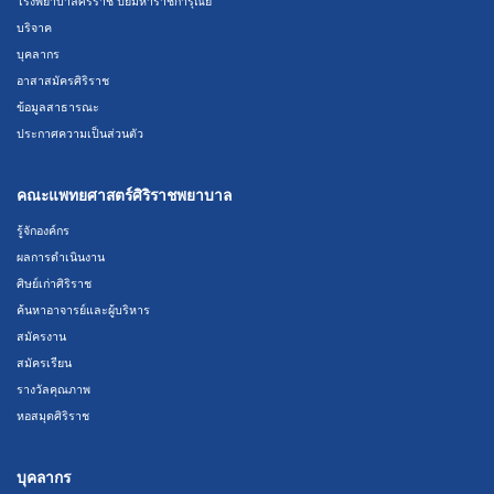
โรงพยาบาลศิริราช ปิยมหาราชการุณย์
บริจาค
บุคลากร
อาสาสมัครศิริราช
ข้อมูลสาธารณะ
ประกาศความเป็นส่วนตัว
คณะแพทยศาสตร์ศิริราชพยาบาล
รู้จักองค์กร
ผลการดำเนินงาน
ศิษย์เก่าศิริราช
ค้นหาอาจารย์และผู้บริหาร
สมัครงาน
สมัครเรียน
รางวัลคุณภาพ
หอสมุดศิริราช
บุคลากร