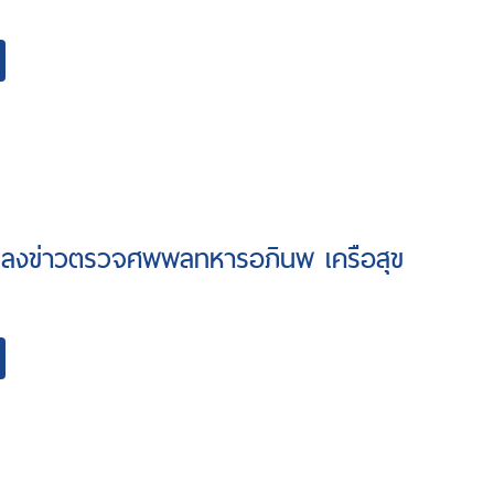
แถลงข่าวตรวจศพพลทหารอภินพ เครือสุข