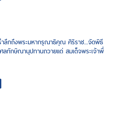
รำลึกถึงพระมหากรุณาธิคุณ ศิริราช...จัดพิธี
ศลทักษิณานุปทานถวายแด่ สมเด็จพระเจ้าพี่