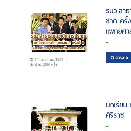
รมว.สาธ
ชาติ ครั
แพทยศาส
...
อ่านต่อ
24 กรกฎาคม 2552
อ่าน 1066 ครั้ง
นักเรียน
ศิริราช
...