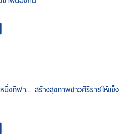
บข้าพี่น้องกัน”
ีกหนึ่งกีฬา… สร้างสุขภาพชาวศิริราชให้แข็ง