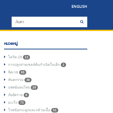
ENGLISH
หมวดหมู่
โควิด-19
13
การปลูกถ่ายเซลล์ต้นกำเนิดในเด็ก
1
จิตเวช
65
ทันตกรรม
38
แพทย์แผนไทย
24
ภัยอัตราย
8
มะเร็ง
73
โรคข้อกระดูกและกล้ามเนื้อ
51