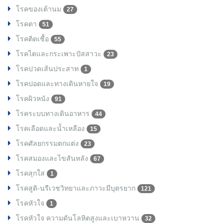
โรคของเต้านม
27
โรคตา
51
โรคติดเชื้อ
55
โรคไตและกระเพาะปัสสาวะ
23
โรคปวดเส้นประสาท
1
โรคปอดและทางเดินหายใจ
19
โรคผิวหนัง
91
โรคระบบทางเดินอาหาร
44
โรคเลือดและน้ำเหลือง
15
โรคศัลยกรรมตกแต่ง
23
โรคสมองและไขสันหลัง
67
โรคสุกใส
1
โรคสูติ-นรีเวชวิทยาและภาวะมีบุตรยาก
121
โรคหัวใจ
1
โรคหัวใจ ความดันโลหิตสูงและเบาหวาน
32