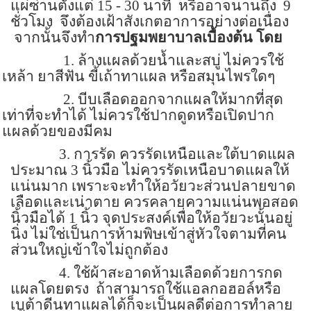
แผ่ซ่านตั้งแต่
15 - 30
นาที
หรืออาจนานถึง
9
ชั่วโมง
จึงต้องเฝ้าสังเกตอาการอย่างต่อเนื่อง
จากนั้นจึงทำ
การปฐมพยาบาลเบื้องต้น โดย
1.
ล้างแผลด้วยน้ำและสบู่ ไม่ควรใช้
เหล้า ยาสีฟัน ขี้เถ้าทาแผล หรือสมุนไพรใดๆ
2.
บีบเลือดออกจากแผลให้มากที่สุด
เท่าที่จะทำได้ ไม่ควรใช้ปากดูดหรือเปิดปาก
แผลด้วยของมีคม
3.
การรัด ควรรัดเหนือและใต้บาดแผล
ประมาณ
3
นิ้วมือ ไม่ควรรัดเหนือบาดแผลให้
แน่นมาก เพราะจะทำให้อวัยวะส่วนปลายขาด
เลือดและเน่าตาย ควรคลายความแน่นพอสอด
นิ้วมือได้
1
นิ้ว จุดประสงค์เพื่อให้อวัยวะนั้นอยู่
นิ่ง ไม่ใช่เป็นการห้ามพิษเข้าสู่หัวใจตามที่คน
ส่วนใหญ่เข้าใจไม่ถูกต้อง
4.
ใช้ผ้าสะอาดห้ามเลือดด้วยการกด
แผลโดยตรง
ถ้าสามารถใช้แอลกอฮอล์หรือ
เบต้าดีนทาแผลได้ก็จะเป็นผลดีต่อการทำลาย