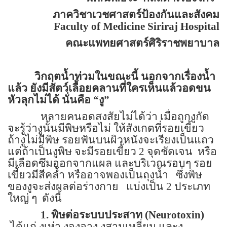
ภาควิชาเวชศาสตร์ป้องกันและสังคม
Faculty of
Medicine
Siriraj
Hospital
คณะแพทยศาสตร์ศิริราชพยาบาล
วิกฤตน้ำท่วมในขณะนี้ นอกจากเรื่องน้ำ
แล้ว ยังมีสัตว์เลื้อยคลานที่ใครเห็นแล้วอดขน
หัวลุกไม่ได้ นั่นคือ
“
งู
”
หลายคนอดสงสัยไม่ได้ว่า เมื่อถูกงูกัด
จะรู้ว่างูนั้นมีพิษหรือไม่ ให้สังเกตที่รอยเขี้ยว
ถ้างูไม่มีพิษ รอยฟันบนผิวหนังจะเรียงเป็นแถว
แต่ถ้าเป็นงูพิษ จะมีรอยเขี้ยว
2
จุดชัดเจน
หรือ
มีเลือดซึมออกจากแผล และบริเวณรอบๆ รอย
เขี้ยวมีสีคล้ำ หรืออาจพองเป็นถุงน้ำ
ซึ่งพิษ
ของงูจะส่งผลต่อร่างกาย
แบ่งเป็น
2
ประเภท
ใหญ่ ๆ
ดังนี้
1.
พิษต่อระบบประสาท (
Neurotoxin)
ได้แก่ งูเห่า งูจงอาง งูสามเหลี่ยม และงู