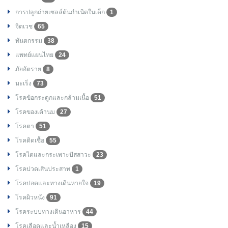
การปลูกถ่ายเซลล์ต้นกำเนิดในเด็ก
1
จิตเวช
65
ทันตกรรม
38
แพทย์แผนไทย
24
ภัยอัตราย
8
มะเร็ง
73
โรคข้อกระดูกและกล้ามเนื้อ
51
โรคของเต้านม
27
โรคตา
51
โรคติดเชื้อ
55
โรคไตและกระเพาะปัสสาวะ
23
โรคปวดเส้นประสาท
1
โรคปอดและทางเดินหายใจ
19
โรคผิวหนัง
91
โรคระบบทางเดินอาหาร
44
โรคเลือดและน้ำเหลือง
15