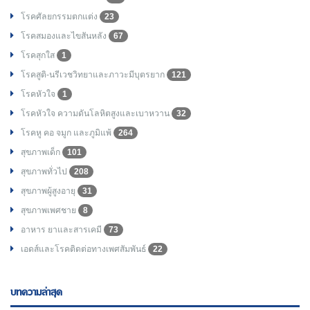
โรคศัลยกรรมตกแต่ง
23
โรคสมองและไขสันหลัง
67
โรคสุกใส
1
โรคสูติ-นรีเวชวิทยาและภาวะมีบุตรยาก
121
โรคหัวใจ
1
โรคหัวใจ ความดันโลหิตสูงและเบาหวาน
32
โรคหู คอ จมูก และภูมิแพ้
264
สุขภาพเด็ก
101
สุขภาพทั่วไป
208
สุขภาพผู้สูงอายุ
31
สุขภาพเพศชาย
8
อาหาร ยาและสารเคมี
73
เอดส์และโรคติดต่อทางเพศสัมพันธ์
22
บทความล่าสุด