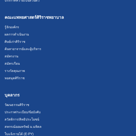
ประกาศความเป็นส่วนตัว
คณะแพทยศาสตร์ศิริราชพยาบาล
รู้จักองค์กร
ผลการดำเนินงาน
ศิษย์เก่าศิริราช
ค้นหาอาจารย์และผู้บริหาร
สมัครงาน
สมัครเรียน
รางวัลคุณภาพ
หอสมุดศิริราช
บุคลากร
วัฒนธรรมศิริราช
ประกาศ/ระเบียบ/ข้อบังคับ
สวัสดิการ/สิทธิประโยชน์
สหกรณ์ออมทรัพย์ ม.มหิดล
ใบแจ้งรายได้ (E-PY)