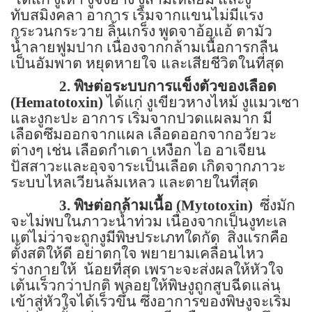
ทับสมิงคลา อาการ เริ่มจากแขนไม่มีแรง
กระวนกระวาย ลิ้นเกร็ง พูดจาอ้อแอ้ ตามัว
น้ำลายฟูมปาก เนื่องจากกล้ามเนื้อการกลืน
เป็นอัมพาต หยุดหายใจ และเสียชีวิตในที่สุด
2.
พิษต่อระบบการแข็งตัวของเลือด
(
Hematotoxin)
ได้แก่ งูเขียวหางไหม้ งูแมวเซา
และงูกะปะ อาการ เริ่มจากปวดแผลมาก มี
เลือดซึมออกจากแผล เลือดออกจากอวัยวะ
ต่างๆ เช่น เลือดกำเดา เหงือก ไอ อาเจียน
ปัสสาวะและอุจจาระเป็นเลือด เกิดจากภาวะ
ระบบไหลเวียนล้มเหลว และตายในที่สุด
3.
พิษต่อกล้ามเนื้อ (
Mytotoxin)
ซึ่งมัก
จะไม่พบในภาวะน้ำท่วม เนื่องจากเป็นงูทะเล
แต่ไม่ว่าจะถูกงูมีพิษประเภทใดกัด
สิ่งแรกคือ
ตั้งสติให้ดี อย่าตกใจ พยายามเคลื่อนไหว
ร่างกายให้
น้อยที่สุด เพราะจะส่งผลให้หัวใจ
เต้นเร็วกว่าปกติ พลอยให้พิษงูถูกสูบฉีดแล่น
เข้าสู่หัวใจได้เร็วขึ้น ซึ่งอาการของพิษงูจะเริ่ม