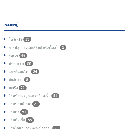
หมวดหมู่
โควิด-19
13
การปลูกถ่ายเซลล์ต้นกำเนิดในเด็ก
1
จิตเวช
65
ทันตกรรม
38
แพทย์แผนไทย
24
ภัยอัตราย
8
มะเร็ง
73
โรคข้อกระดูกและกล้ามเนื้อ
51
โรคของเต้านม
27
โรคตา
51
โรคติดเชื้อ
55
โรคไตและกระเพาะปัสสาวะ
23