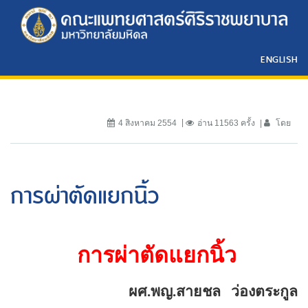
ENGLISH
4 สิงหาคม 2554
อ่าน 11563 ครั้ง
โดย
การผ่าตัดแยกนิ้ว
การผ่าตัดแยกนิ้ว
ผศ.พญ.สายชล
ว่องตระกูล