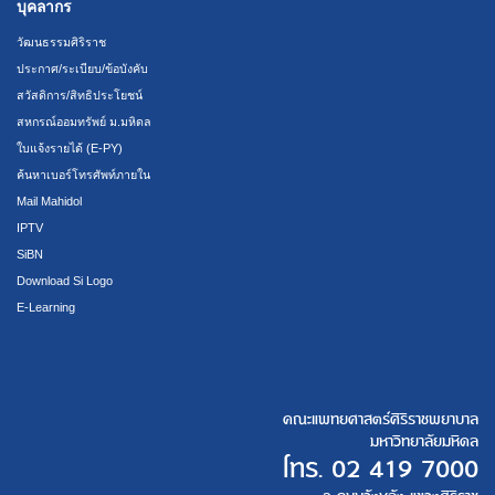
บุคลากร
วัฒนธรรมศิริราช
ประกาศ/ระเบียบ/ข้อบังคับ
สวัสดิการ/สิทธิประโยชน์
สหกรณ์ออมทรัพย์ ม.มหิดล
ใบแจ้งรายได้ (E-PY)
ค้นหาเบอร์โทรศัพท์ภายใน
Mail Mahidol
IPTV
SiBN
Download Si Logo
E-Learning
คณะแพทยศาสตร์ศิริราชพยาบาล
มหาวิทยาลัยมหิดล
โทร.
02 419 7000