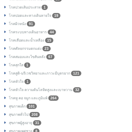
โรคปวดเส้นประสาท
1
โรคปอดและทางเดินหายใจ
19
โรคผิวหนัง
91
โรคระบบทางเดินอาหาร
44
โรคเลือดและน้ำเหลือง
15
โรคศัลยกรรมตกแต่ง
23
โรคสมองและไขสันหลัง
67
โรคสุกใส
1
โรคสูติ-นรีเวชวิทยาและภาวะมีบุตรยาก
121
โรคหัวใจ
1
โรคหัวใจ ความดันโลหิตสูงและเบาหวาน
32
โรคหู คอ จมูก และภูมิแพ้
264
สุขภาพเด็ก
101
สุขภาพทั่วไป
208
สุขภาพผู้สูงอายุ
31
สุขภาพเพศชาย
8