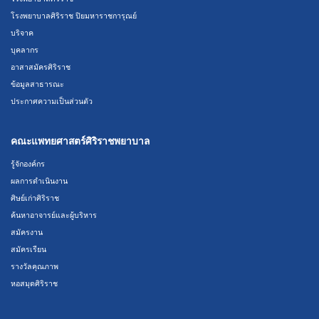
โรงพยาบาลศิริราช ปิยมหาราชการุณย์
บริจาค
บุคลากร
อาสาสมัครศิริราช
ข้อมูลสาธารณะ
ประกาศความเป็นส่วนตัว
คณะแพทยศาสตร์ศิริราชพยาบาล
รู้จักองค์กร
ผลการดำเนินงาน
ศิษย์เก่าศิริราช
ค้นหาอาจารย์และผู้บริหาร
สมัครงาน
สมัครเรียน
รางวัลคุณภาพ
หอสมุดศิริราช