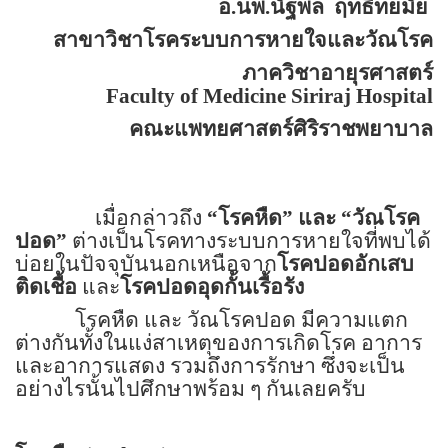
อ.นพ.นัฐพล
ฤทธิ์ทยมัย
สาขาวิชาโรคระบบการหายใจและวัณโรค
ภาควิชาอายุรศาสตร์
Faculty of Medicine Siriraj Hospital
คณะแพทยศาสตร์ศิริราชพยาบาล
เมื่อกล่าวถึง
“
โรคหืด
”
และ
“
วัณโรค
ปอด
”
ต่างเป็นโรคทางระบบการหายใจที่พบได้
บ่อยในปัจจุบันนอกเหนือจาก
โรคปอดอักเสบ
ติดเชื้อ
และ
โรคปอดอุดกั้นเรื้อรัง
โรคหืด และ วัณโรคปอด มีความแตก
ต่างกันทั้งในแง่สาเหตุของการเกิดโรค อาการ
และอาการแสดง รวมถึงการรักษา ซึ่งจะเป็น
อย่างไรนั้นไปศึกษาพร้อม ๆ กันเลยครับ