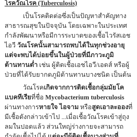
โรควัณโรค
(Tuberculosis)
เป็นโรคติดต่อซึ่งเป็นปัญหาสำคัญทาง
สาธารณสุขในปัจจุบัน โดยเฉพาะในประเทศ
กำลังพัฒนาหรือมีการระบาดของเชื้อไวรัสเอช
ไอวี
วัณโรคนั้นสามารถพบได้ในทุกช่วงอายุ
แต่จะพบได้บ่อยขึ้นในผู้ป่วยที่มีภาวะภูมิ
ต้านทานต่ำ
เช่น ผู้ติดเชื้อเอชไอวี
/
เอดส์ หรือผู้
ป่วยที่ได้รับยากดภูมิต้านทานบางชนิด เป็นต้น
วัณโรค
เกิดจากการติดเชื้อกลุ่มมัยโค
แบคทีเรีย
ที่ชื่อ
Mycobacterium tuberculosis
ผ่านทางการ
หายใจ ไอจาม
หรือ
สูดเอาละออง
ที่
มีเชื้อดังกล่าวเข้าไป ...เมื่อเชื้อวัณโรคเข้าสู่ถุง
ลมในปอดแล้ว ส่วนใหญ่ร่างกายจะสามารถ
กำจัดเชื้อไปได้
แต่จะมีผู้ติดเชื้อบางส่วนที่