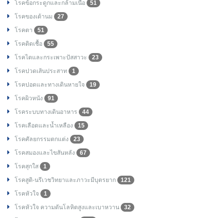
โรคข้อกระดูกและกล้ามเนื้อ
51
โรคของเต้านม
27
โรคตา
51
โรคติดเชื้อ
55
โรคไตและกระเพาะปัสสาวะ
23
โรคปวดเส้นประสาท
1
โรคปอดและทางเดินหายใจ
19
โรคผิวหนัง
91
โรคระบบทางเดินอาหาร
44
โรคเลือดและน้ำเหลือง
15
โรคศัลยกรรมตกแต่ง
23
โรคสมองและไขสันหลัง
67
โรคสุกใส
1
โรคสูติ-นรีเวชวิทยาและภาวะมีบุตรยาก
121
โรคหัวใจ
1
โรคหัวใจ ความดันโลหิตสูงและเบาหวาน
32