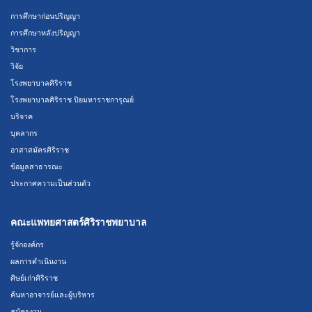
การศึกษาก่อนปริญญา
การศึกษาหลังปริญญา
วิชาการ
วิจัย
โรงพยาบาลศิริราช
โรงพยาบาลศิริราช ปิยมหาราชการุณย์
บริจาค
บุคลากร
อาสาสมัครศิริราช
ข้อมูลสาธารณะ
ประกาศความเป็นส่วนตัว
คณะแพทยศาสตร์ศิริราชพยาบาล
รู้จักองค์กร
ผลการดำเนินงาน
ศิษย์เก่าศิริราช
ค้นหาอาจารย์และผู้บริหาร
สมัครงาน