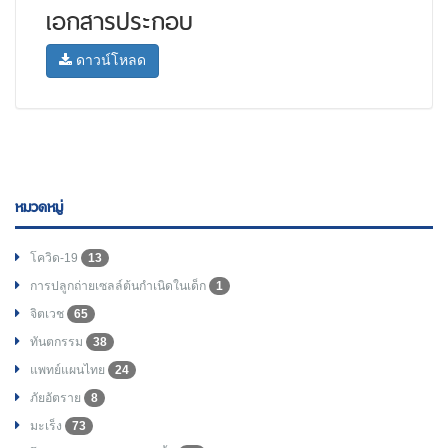
เอกสารประกอบ
ดาวน์โหลด
หมวดหมู่
โควิด-19
13
การปลูกถ่ายเซลล์ต้นกำเนิดในเด็ก
1
จิตเวช
65
ทันตกรรม
38
แพทย์แผนไทย
24
ภัยอัตราย
8
มะเร็ง
73