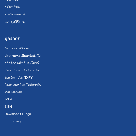
สมัครเรียน
รางวัลคุณภาพ
หอสมุดศิริราช
บุคลากร
วัฒนธรรมศิริราช
ประกาศ/ระเบียบ/ข้อบังคับ
สวัสดิการ/สิทธิประโยชน์
สหกรณ์ออมทรัพย์ ม.มหิดล
ใบแจ้งรายได้ (E-PY)
ค้นหาเบอร์โทรศัพท์ภายใน
Mail Mahidol
IPTV
SiBN
Download Si Logo
E-Learning