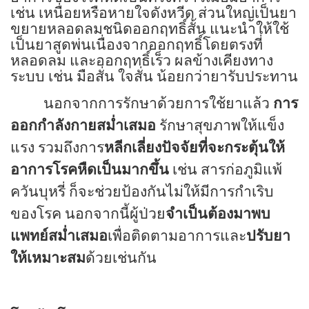
เช่น เหนื่อยหรือหายใจดังหวีด ส่วนใหญ่เป็นยา
ขยายหลอดลมชนิดออกฤทธิ์สั้น แนะนำให้ใช้
เป็นยาสูดพ่นเนื่องจากออกฤทธิ์โดยตรงที่
หลอดลม และออกฤทธิ์เร็ว ผลข้างเคียงทาง
ระบบ เช่น มือสั่น ใจสั่น น้อยกว่ายารับประทาน
นอกจากการรักษาด้วยการใช้ยาแล้ว
การ
ออกกำลังกายสม่ำเสมอ
รักษาสุขภาพให้แข็ง
แรง รวมถึงการ
หลีกเลี่ยงปัจจัยที่จะกระตุ้นให้
อาการโรคหืดเป็นมากขึ้น
เช่น สารก่อภูมิแพ้
ควันบุหรี่ ก็จะช่วยป้องกันไม่ให้มีการกำเริบ
ของโรค นอกจากนี้ผู้ป่วย
จำเป็นต้องมาพบ
แพทย์สม่ำเสมอ
เพื่อติดตามอาการและ
ปรับยา
ให้เหมาะสม
ด้วยเช่นกัน