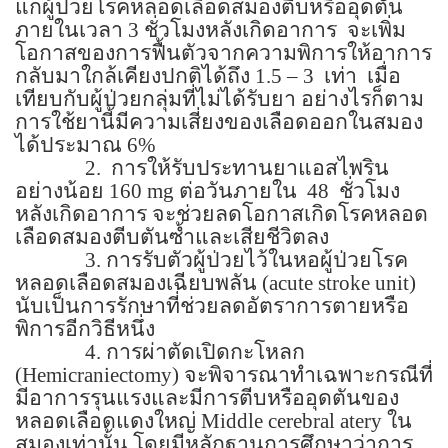
แก่ผู้ป่วยโรคหลอดเลือดสมองตีบหรืออุดตัน
ภายในเวลา
3
ชั่วโมงหลังเกิดอาการ
จะเพิ่ม
โอกาสของการฟื้นตัวจากความพิการให้อาการ
กลับมาใกล้เคียงปกติได้ถึง
1.5 – 3
เท่า
เมื่อ
เทียบกับผู้ป่วยกลุ่มที่ไม่ได้รับยา อย่างไรก็ตาม
การใช้ยานี้มีความเสี่ยงของเลือดออกในสมอง
ได้ประมาณ
6%
2.
การให้รับประทานยาแอสไพริน
อย่างน้อย
160 mg
ต่อวันภายใน
48
ชั่วโมง
หลังเกิดอาการ จะช่วยลดโอกาสเกิดโรคหลอด
เลือดสมองตีบตันซ้ำและเสียชีวิตลง
3.
การรับตัวผู้ป่วยไว้ในหอผู้ป่วยโรค
หลอดเลือดสมองเฉียบพลัน (
acute stroke unit)
นับเป็นการรักษาที่ช่วยลดอัตราการตายหรือ
พิการอีกวิธีหนึ่ง
4.
การผ่าตัดเปิดกะโหลก
(
Hemicraniectomy)
จะพิจารณาทำเฉพาะกรณีที่
มีอาการรุนแรงและมีการตีบหรืออุดตันของ
หลอดเลือดแดงใหญ่
Middle cerebral atery
ใน
สมองเท่านั้น โดยมีหลักฐานการศึกษาว่าการ