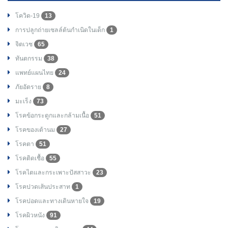
โควิด-19
13
การปลูกถ่ายเซลล์ต้นกำเนิดในเด็ก
1
จิตเวช
65
ทันตกรรม
38
แพทย์แผนไทย
24
ภัยอัตราย
8
มะเร็ง
73
โรคข้อกระดูกและกล้ามเนื้อ
51
โรคของเต้านม
27
โรคตา
51
โรคติดเชื้อ
55
โรคไตและกระเพาะปัสสาวะ
23
โรคปวดเส้นประสาท
1
โรคปอดและทางเดินหายใจ
19
โรคผิวหนัง
91