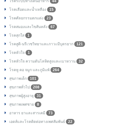
โรคระบบทางเดินอาหาร
44
โรคเลือดและน้ำเหลือง
15
โรคศัลยกรรมตกแต่ง
23
โรคสมองและไขสันหลัง
67
โรคสุกใส
1
โรคสูติ-นรีเวชวิทยาและภาวะมีบุตรยาก
121
โรคหัวใจ
1
โรคหัวใจ ความดันโลหิตสูงและเบาหวาน
32
โรคหู คอ จมูก และภูมิแพ้
264
สุขภาพเด็ก
101
สุขภาพทั่วไป
208
สุขภาพผู้สูงอายุ
31
สุขภาพเพศชาย
8
อาหาร ยาและสารเคมี
73
เอดส์และโรคติดต่อทางเพศสัมพันธ์
22