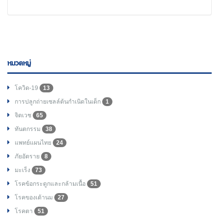
หมวดหมู่
โควิด-19
13
การปลูกถ่ายเซลล์ต้นกำเนิดในเด็ก
1
จิตเวช
65
ทันตกรรม
38
แพทย์แผนไทย
24
ภัยอัตราย
8
มะเร็ง
73
โรคข้อกระดูกและกล้ามเนื้อ
51
โรคของเต้านม
27
โรคตา
51