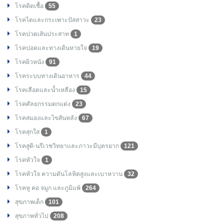
โรคติดเชื้อ
55
โรคไตและกระเพาะปัสสาวะ
23
โรคปวดเส้นประสาท
1
โรคปอดและทางเดินหายใจ
19
โรคผิวหนัง
91
โรคระบบทางเดินอาหาร
44
โรคเลือดและน้ำเหลือง
15
โรคศัลยกรรมตกแต่ง
23
โรคสมองและไขสันหลัง
67
โรคสุกใส
1
โรคสูติ-นรีเวชวิทยาและภาวะมีบุตรยาก
121
โรคหัวใจ
1
โรคหัวใจ ความดันโลหิตสูงและเบาหวาน
32
โรคหู คอ จมูก และภูมิแพ้
264
สุขภาพเด็ก
101
สุขภาพทั่วไป
208