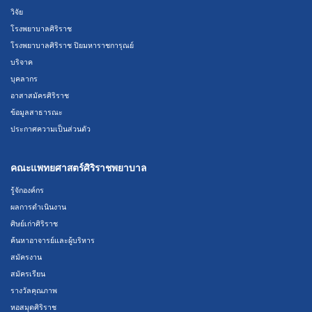
วิจัย
โรงพยาบาลศิริราช
โรงพยาบาลศิริราช ปิยมหาราชการุณย์
บริจาค
บุคลากร
อาสาสมัครศิริราช
ข้อมูลสาธารณะ
ประกาศความเป็นส่วนตัว
คณะแพทยศาสตร์ศิริราชพยาบาล
รู้จักองค์กร
ผลการดำเนินงาน
ศิษย์เก่าศิริราช
ค้นหาอาจารย์และผู้บริหาร
สมัครงาน
สมัครเรียน
รางวัลคุณภาพ
หอสมุดศิริราช