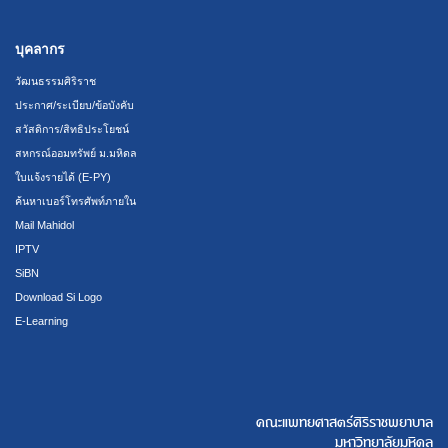
บุคลากร
วัฒนธรรมศิริราช
ประกาศ/ระเบียบ/ข้อบังคับ
สวัสดิการ/สิทธิประโยชน์
สหกรณ์ออมทรัพย์ ม.มหิดล
ใบแจ้งรายได้ (E-PY)
ค้นหาเบอร์โทรศัพท์ภายใน
Mail Mahidol
IPTV
SiBN
Download Si Logo
E-Learning
คณะแพทยศาสตร์ศิริราชพยาบาล
มหาวิทยาลัยมหิดล