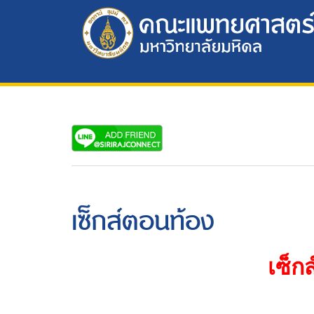
เซ็กส์ตอนท้อง
เซ็ก