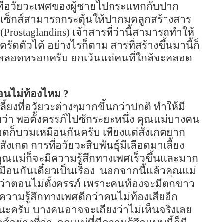
ที่อวัยวะเพศของผู้ชายไปกระแทกกับปาก
ะมีเซ็กส์สามารถกระตุ้นให้ปากมดลูกสร้างสาร
(
Prostaglandins)
เจ้าสารที่ว่านี้สามารถทำให้
ัดตัวได้ อย่างไรก็ตาม สารที่สร้างขึ้นมานี้ก็
์คลอดหรอกครับ ยกเว้นแต่คนที่ใกล้จะคลอด
ตอนไม่ท้องไหม
?
ี้ยงที่อวัยวะต่างๆมากขึ้นกว่าปกติ ทำให้มี
ว่า พอตั้งครรภ์ไปซักระยะหนึ่ง คุณแม่บางคน
ดก็บวมเหมือนกันครับ เพียงแต่สังเกตยาก
งเกต การที่อวัยวะสืบพันธุ์มีเลือดมาเลี้ยง
ุณแม่ก็จะมีความรู้สึกทางเพศเร็วขึ้นและมาก
มือนกันเดี๋ยวเป็นเรื่อง
นอกจากนี้แล้วคุณแม่
ีกว่าตอนไม่ตั้งครรภ์ เพราะคนท้องจะมีตกขาว
วามรู้สึกทางเพศดีกว่าคนไม่ท้องเสียอีก
ดีนะครับ บางคนอาจจะเถียงว่าไม่เห็นจริงเลย