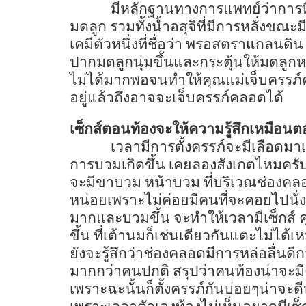
มีหลักฐานทางการแพทย์ว่าการ
มดลูก รวมทั้งน้ำอสุจิที่มีการหลั่งขณ
เคมีตัวหนึ่งที่ชื่อว่า พรอสตราแกลนดิน 
ปากมดลูกนุ่มขึ้นและกระตุ้นให้มดลูกหดร
ไม่ได้มากพอจนทำให้คุณแม่เจ็บครรภ
อยู่แล้วถึงอาจจะเจ็บครรภ์คลอดได้
เซ็กส์ตอนท้องจะให้ความรู้สึกเหมือน
เวลามีการตั้งครรภ์จะมีเลือดมาเล
การบวมเกิดขึ้น เคยลองสังเกตไหมครับ
จะมีขาบวม หน้าบวม ที่บริเวณช่องคลอ
หน่อยเพราะไม่ค่อยมีคนที่จะคอยไปนั่งสั
มากและบวมขึ้น จะทำให้เวลามีเซ็กส์ ค
ขึ้น ที่เต้านมก็เช่นเดียวกันแตะไม่ได้เห
ยังจะรู้สึกว่าช่องคลอดมีการหล่อลื่นด
มากกว่าคนปกติ สรุปว่าคนท้องน่าจะมีค
เพราะฉะนั้นก็ตั้งครรภ์กันบ่อยๆน่าจะ