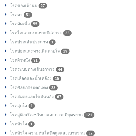
โรคของเต้านม
27
โรคตา
51
โรคติดเชื้อ
55
โรคไตและกระเพาะปัสสาวะ
23
โรคปวดเส้นประสาท
1
โรคปอดและทางเดินหายใจ
19
โรคผิวหนัง
91
โรคระบบทางเดินอาหาร
44
โรคเลือดและน้ำเหลือง
15
โรคศัลยกรรมตกแต่ง
23
โรคสมองและไขสันหลัง
67
โรคสุกใส
1
โรคสูติ-นรีเวชวิทยาและภาวะมีบุตรยาก
121
โรคหัวใจ
1
โรคหัวใจ ความดันโลหิตสูงและเบาหวาน
32