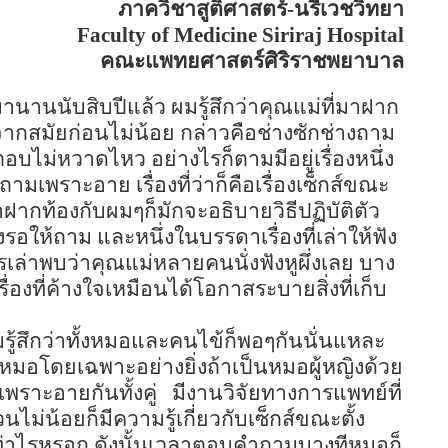
ภาควิชาสูติศาสตร์-นรีเวชวิทยา
Faculty of
Medicine
Siriraj
Hospital
คณะแพทยศาสตร์ศิริราชพยาบาล
นานนับสิบปีแล้ว ผมรู้สึกว่าคุณแม่ที่มาฝาก
ากสมัยก่อนไม่น้อย กล่าวคือช่างซักช่างถาม
ตอบไม่หวาดไหว อย่างไรก็ตามมีอยู่เรื่องหนึ่ง
ถามเพราะอาย เรื่องที่ว่าก็คือเรื่องเซ็กส์ขณะ
ฝากท้องกับผมๆก็มักจะอธิบายวิธีปฏิบัติตัว
รอให้ถาม และหนึ่งในบรรดาเรื่องที่เล่าให้ฟัง
ารเล่าพบว่าคุณแม่หลายคนนั่งฟังหูผึ่งเลย บาง
องที่ค้างใจเหมือนได้โอกาสระบายสิ่งที่เก็บ
ผมรู้สึกว่าทั้งหมอและคนไข้ก็พอๆกันนั่นแหละ
หมอโดยเฉพาะอย่างยิ่งถ้าเป็นหมอผู้หญิงด้วย
 เพราะอายกันทั้งคู่
มีงานวิจัยทางการแพทย์ที่
ม่น้อยก็มีความรู้เกี่ยวกับเซ็กส์ขณะตั้ง
ท่าไรหรอก ดังนั้นเวลาตอบคำถามบางทีหมอก็