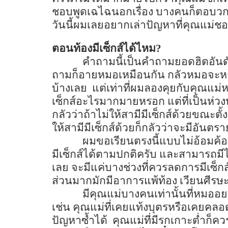
ชอบพูดเฉไฉนอกเรื่อง บางคนก็ตอบวกไ
วันนี้ผมเลยอยากเล่าปัญหาที่คุณแม่ช
ตอนท้องมีเซ็กส์ได้ไหม
?
คำถามนี้เป็นคำถามยอดฮิตอันด
ถามก็อายหมอเหมือนกัน กลัวหมอจะหาว่
บ้างเลย
แต่เท่าที่ผมลองคุยกับคุณแม
เซ็กส์อะไรมากมายหรอก แต่ที่เป็นห่วง
กลัวว่าถ้าไม่ให้สามีมีเซ็กส์ด้วยขณะตั้
ให้สามีมีเซ็กส์ด้วยก็กลัวว่าจะมีอันตร
ผมขอเรียนตรงนี้แบบไม่อ้อมค้
มีเซ็กส์ได้ตามปกติครับ และสามารถมีได
เลย จะมีแค่บางช่วงที่ควรลดการมีเซ็ก
ส่วนมากมักมีอาการแพ้ท้อง เวียนศีรษะ
มีคุณแม่บางคนเท่านั้นที่หมออ
เช่น คุณแม่ที่เคยแท้งบุตรหรือเคยค
ปัญหาซ้ำได้
คุณแม่ที่มีรกเกาะต่ำก็ค