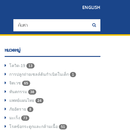
ENGLISH
หมวดหมู่
โควิด-19
13
การปลูกถ่ายเซลล์ต้นกำเนิดในเด็ก
1
จิตเวช
65
ทันตกรรม
38
แพทย์แผนไทย
24
ภัยอัตราย
8
มะเร็ง
73
โรคข้อกระดูกและกล้ามเนื้อ
51