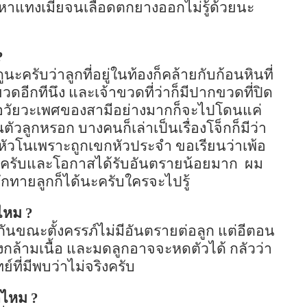
้อหาแทงเมียจนเลือดตกยางออกไม่รู้ด้วยนะ
?
รับว่าลูกที่อยู่ในท้องก็คล้ายกับก้อนหินที่
ขวดอีกทีนึง และเจ้าขวดที่ว่าก็มีปากขวดที่ปิด
ัน อวัยวะเพศของสามีอย่างมากก็จะไปโดนแค่
วลูกหรอก บางคนก็เล่าเป็นเรื่องโจ็กก็มีว่า
หัวโนเพราะถูกเขกหัวประจำ ขอเรียนว่าเพ้อ
ี่ยมครับและโอกาสได้รับอันตรายน้อยมาก
ผม
ทักทายลูกก็ได้นะครับใครจะไปรู้
ยไหม
?
กันขณะตั้งครรภ์ไม่มีอันตรายต่อลูก แต่อีตอน
็งกล้ามเนื้อ และมดลูกอาจจะหดตัวได้ กลัวว่า
ที่มีพบว่าไม่จริงครับ
อดไหม
?