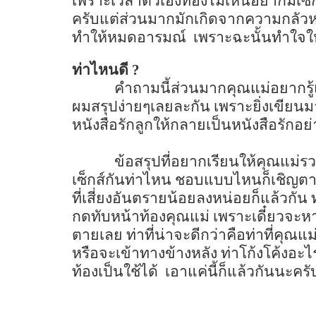
เพราะเวลาตัวเองท้องไม่เห็นอยากมีเซ็กส
ครับแต่ส่วนมากมักเกิดจากความกลัวหร
ทำให้หมดอารมณ์
เพราะฉะนั้นทำใจใ
ท่าไหนดี
?
คำถามนี้ส่วนมากคุณแม่อยากรู้แ
ผมสรุปง่ายๆเลยละกัน เพราะยิ่งเขียน
หนังสือรักลูกให้กลายเป็นหนังสือรักอย่า
ข้อสรุปที่อยากเรียนให้คุณแม่รว
เซ็กส์กันท่าไหน ชอบแบบไหนก็เชิญตามส
ที่เสี่ยงอันตรายน้อยลงหน่อยก็แล้วกัน ท
กดทับหน้าท้องคุณแม่ เพราะเดี๋ยวจ
ตายเลย ท่าที่น่าจะดีกว่าคือท่าที่คุณแม
หรือจะเข้าทางข้างหลัง ท่าโก้งโค้งอะ
ท้องเป็นใช้ได้
เอาแค่นี้ก็แล้วกันนะครั