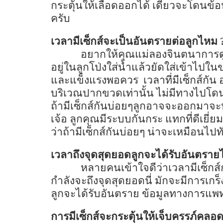
กระตุ้นให้เลือดออกได้ เดี๋ยวจะโดนข
ครับ
เวลามีเซ็กส์จะเป็นอันตรายต่อลูกไหม
อยากให้คุณแม่ลองจินตนาการดูนะค
อยู่ในลูกโป่งใส่น้ำแล้วยัดใส่เข้าไปใน
และแข็งแรงพอควร
เวลาที่มีเซ็กส์ก
บริเวณปากขวดเท่านั้น ไม่มีทางไปโดนตั
ถ้ามีเซ็กส์กันบ่อยๆลูกอาจจะออกมาจะ
เจ้อ ลูกคุณมีระบบกันกระ แทกที่ดีเย
ว่าถ้ามีเซ็กส์กันบ่อยๆ น่าจะเหมือนไป
เวลาถึงจุดสุดยอดลูกจะได้รับอันตรา
หลายคนเข้าใจดีว่าเวลามีเซ็กส์
กำลังจะถึงจุดสุดยอดนี่ มักจะมีการเกร
ลูกจะได้รับอันตราย ข้อมูลทางการแพทย์
การมีเซ็กส์จะกระตุ้นให้เจ็บครรภ์คล