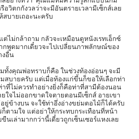
์อย่างที่ว่า
คุณแม่ที่มีความรู้สึกแบบนี้ก็มี
ือวิตกกังวลว่าจะมีอันตรายเวลามีเซ็กส์เลย
ห้สบายเถอะนะครับ
ต่ไม่กล้าถาม กลัวจะเหมือนดูหนังเรทเอ็กซ์
มากพูดมากเดี๋ยวจะไปเปลี่ยนภาพลักษณ์ของ
งอื่น
มทั้งคุณพ่อทราบก็คือ ในช่วงท้องอ่อนๆ จะมี
บายครับ แต่เมื่อท้องแก่ขึ้นก็ขอให้เลือกท่า
่าที่ไม่ควรทำอย่างยิ่งก็คือท่าที่สามีต้องนอน
ะหายใจไม่ออกขาดใจตายตอนมีเซ็กส์ อายเขา
่อยู่ข้างบน จะใช้ท่าอึ่งอ่างขย่มตอไม้ก็ได้ครับ
ไรก็ตามใจ แต่อย่าให้กระทบกระเทือนที่หน้า
บขืนเล่ามากกว่านี้เดี๋ยวถูกเซ็นเซอร์แหงเลย