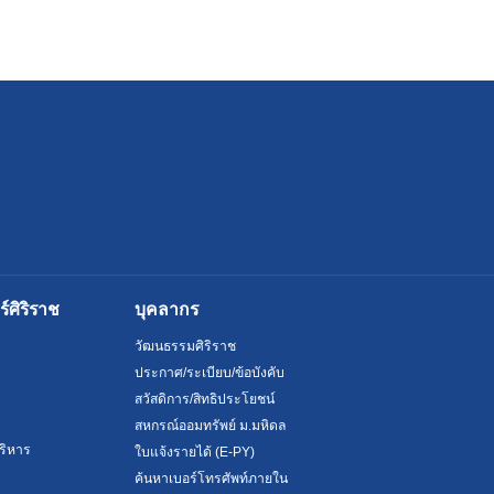
ศิริราช
บุคลากร
วัฒนธรรมศิริราช
ประกาศ/ระเบียบ/ข้อบังคับ
สวัสดิการ/สิทธิประโยชน์
สหกรณ์ออมทรัพย์ ม.มหิดล
ริหาร
ใบแจ้งรายได้ (E-PY)
ค้นหาเบอร์โทรศัพท์ภายใน