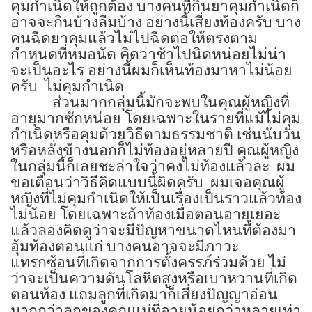
คุมกำเนิดให้ถูกต้อง บางคนที่กินยาคุมกำเนิดก็
อาจจะกินบ้างลืมบ้าง อย่างนี้เสี่ยงท้องครับ บาง
คนฉีดยาคุมแล้วไม่ไปฉีดต่อให้ตรงตาม
กำหนดที่หมอนัด คิดว่าช้าไปนิดหน่อยไม่น่า
จะเป็นอะไร อย่างนี้ผมก็เห็นท้องมาหาไม่น้อย
ครับ
ไม่คุมกำเนิด
ส่วนมากกลุ่มนี้มักจะพบในคุณผู้หญิงที่
อายุมากซักหน่อย โดยเฉพาะในรายที่แม้ไม่คุม
กำเนิดหรือคุมด้วยวิธีตามธรรมชาติ เช่นนับวัน
หรือหลั่งข้างนอกก็ไม่ท้องอยู่หลายปี คุณผู้หญิง
ในกลุ่มนี้ก็เลยชะล่าใจว่าคงไม่ท้องแล้วละ
ผม
ขอเตือนว่าวิธีคิดแบบนี้ผิดครับ
ผมเจอคุณผู้
หญิงที่ไม่คุมกำเนิดให้เป็นเรื่องเป็นราวแล้วท้อง
ไม่น้อย โดยเฉพาะถ้าท้องเมื่อตอนอายุเยอะ
แล้วลองคิดดูว่าจะมีปัญหาขนาดไหนที่ต้องมา
อุ้มท้องตอนแก่ บางคนอาจจะมีภาวะ
แทรกซ้อนที่เกิดจากการตั้งครรภ์ร่วมด้วย ไม่
ว่าจะเป็นความดันโลหิตสูงหรือเบาหวานที่เกิด
ตอนท้อง แถมลูกที่เกิดมาก็เสี่ยงปัญญาอ่อน
มากกว่าลูกของคุณแม่ที่อายุน้อยกว่าหลายเท่า