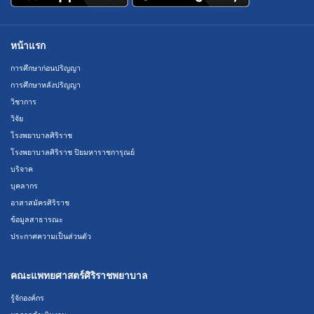
หน้าแรก
การศึกษาก่อนปริญญา
การศึกษาหลังปริญญา
วิชาการ
วิจัย
โรงพยาบาลศิริราช
โรงพยาบาลศิริราช ปิยมหาราชการุณย์
บริจาค
บุคลากร
อาสาสมัครศิริราช
ข้อมูลสาธารณะ
ประกาศความเป็นส่วนตัว
คณะแพทยศาสตร์ศิริราชพยาบาล
รู้จักองค์กร