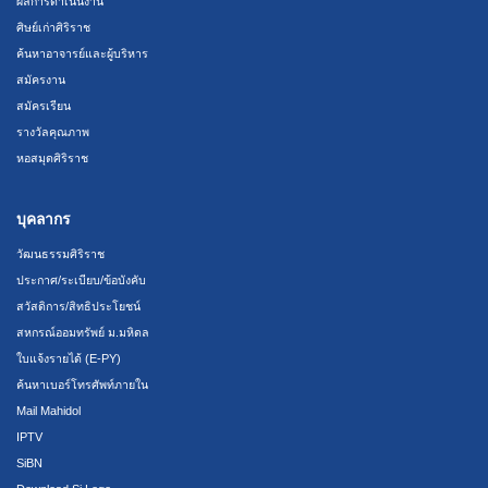
ผลการดำเนินงาน
ศิษย์เก่าศิริราช
ค้นหาอาจารย์และผู้บริหาร
สมัครงาน
สมัครเรียน
รางวัลคุณภาพ
หอสมุดศิริราช
บุคลากร
วัฒนธรรมศิริราช
ประกาศ/ระเบียบ/ข้อบังคับ
สวัสดิการ/สิทธิประโยชน์
สหกรณ์ออมทรัพย์ ม.มหิดล
ใบแจ้งรายได้ (E-PY)
ค้นหาเบอร์โทรศัพท์ภายใน
Mail Mahidol
IPTV
SiBN