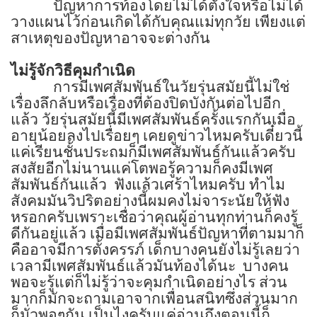
ปัญหาการท้องโดยไม่ได้ตั้งใจหรือไม่ได้
วางแผนไว้ก่อนเกิดได้กับคุณแม่ทุกวัย เพียงแต่
สาเหตุของปัญหาอาจจะต่างกัน
ไม่รู้จักวิธีคุมกำเนิด
การมีเพศสัมพันธ์ในวัยรุ่นสมัยนี้ไม่ใช่
เรื่องลึกลับหรือเรื่องที่ต้องปิดบังกันต่อไปอีก
แล้ว วัยรุ่นสมัยนี้มีเพศสัมพันธ์ครั้งแรกกันเมื่อ
อายุน้อยลงไปเรื่อยๆ เคยดูข่าวไหมครับเดี๋ยวนี้
แค่เรียนชั้นประถมก็มีเพศสัมพันธ์กันแล้วครับ
สงสัยอีกไม่นานแค่โตพอรู้ความก็คงมีเพศ
สัมพันธ์กันแล้ว
ฟังแล้วเศร้าไหมครับ ทำไม
สังคมมันวิปริตอย่างนี้ผมคงไม่จาระนัยให้ฟัง
หรอกครับเพราะเชื่อว่าคุณผู้อ่านทุกท่านก็คงรู้
ดีกันอยู่แล้ว เมื่อมีเพศสัมพันธ์ปัญหาที่ตามมาก็
คืออาจมีการตั้งครรภ์ เด็กบางคนยังไม่รู้เลยว่า
เวลามีเพศสัมพันธ์แล้วมันท้องได้นะ
บางคน
พอจะรู้แต่ก็ไม่รู้ว่าจะคุมกำเนิดอย่างไร ส่วน
มากก็มักจะถามเอาจากเพื่อนสนิทซึ่งส่วนมาก
ก็มั่วพอๆกัน เป็นไงครับแค่อ่านถึงตอนนี้ก็