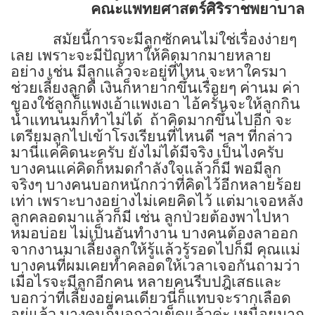
คณะแพทยศาสตร์ศิริราชพยาบาล
สมัยนี้การจะมีลูกซักคนไม่ใช่เรื่องง่ายๆ
เลย เพราะจะมีปัญหาให้คิดมากมายหลาย
อย่าง เช่น มีลูกแล้วจะอยู่ที่ไหน จะหาใครมา
ช่วยเลี้ยงลูกดี เงินก็หายากขึ้นเรื่อยๆ ค่านม ค่า
ของใช้ลูกก็แพงเอ้าแพงเอา ไอ้ครั้นจะให้ลูกกิน
น้ำแทนนมก็ทำไม่ได้
ถ้าคิดมากขึ้นไปอีก จะ
เตรียมลูกไปเข้าโรงเรียนที่ไหนดี ฯลฯ ที่กล่าว
มานี่แค่คิดนะครับ ยังไม่ได้มีจริง เป็นไงครับ
บางคนแค่คิดก็หมดกำลังใจแล้วก็มี พอมีลูก
จริงๆ บางคนบอกหนักกว่าที่คิดไว้อีกหลายร้อย
เท่า เพราะบางอย่างไม่เคยคิดไว้ แต่มาเจอหลัง
ลูกคลอดมาแล้วก็มี เช่น ลูกป่วยต้องพาไปหา
หมอบ่อย ไม่เป็นอันทำงาน บางคนต้องลาออก
จากงานมาเลี้ยงลูกให้รู้แล้วรู้รอดไปก็มี คุณแม่
บางคนที่ผมเคยทำคลอดให้เวลาเจอกันถามว่า
เมื่อไรจะมีลูกอีกคน หลายคนรีบปฎิเสธและ
บอกว่าที่เลี้ยงอยู่คนเดียวนี่ก็แทบจะรากเลือด
อยู่แล้ว บางคนก็บอกว่าเข็ดแล้วค่ะ เหนื่อยมาก