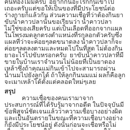
คนท้องไม่มีครับ
อยากกินอะไรก็กินเข้าไป
เถอะครับแต่ขอให้เป็นของที่มีประโยชน์ต่อ
ร่างกายก็แล้วกัน ส่วนความเชื่อที่ว่าต้องกินยา
ขับน้ำคาวปลานั้นขอเรียนว่า น้ำคาวปลา
ไม่ใช่ของเสียครับ แต่เป็นเลือดที่ออกจากแผล
ในโพรงมดลูกตรงตำแหน่งที่รกลอกตัวครับซึ่ง
แผลที่ว่าจะค่อยๆลดขนาดลง น้ำคาวปลาก็จะ
ค่อยๆลดลงตามและหมดไปในที่สุด ไม่ต้องกิน
ยาอะไรไปขับหรอกครับ
ยาขับน้ำคาวปลาที่มี
ขายในบ้านเราจำนวนไม่น้อยที่เป็นยาดอง
เหล้าซึ่งถ้าคุณแม่กินเข้าไปจะสามารถผ่าน
น้ำนมไปยังลูกได้ ถ้าให้ลูกกินนมแม่ ผลก็คือลูก
จะเมาเหล้าได้ตั้งแต่คลอดใหม่ๆเลย
สรุป
ความเชื่อของคนเรามาจาก
ประสบการณ์ที่ได้รับรู้มาจากอดีต ในปัจจุบันมี
ข้อพิสูจน์ชัดเจนแล้วว่าความเชื่อบางอย่างผิด
และเป็นอันตรายในขณะที่ความเชื่อบางอย่าง
ก็ยังมีประโยชน์อยู่ ดังนั้นก่อนจะเชื่อหรือไม่