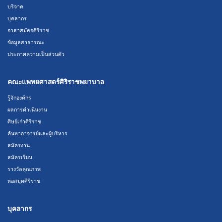
บริจาค
บุคลากร
อาสาสมัครศิริราช
ข้อมูลสาธารณะ
ประกาศความเป็นส่วนตัว
คณะแพทยศาสตร์ศิริราชพยาบาล
รู้จักองค์กร
ผลการดำเนินงาน
ศิษย์เก่าศิริราช
ค้นหาอาจารย์และผู้บริหาร
สมัครงาน
สมัครเรียน
รางวัลคุณภาพ
หอสมุดศิริราช
บุคลากร