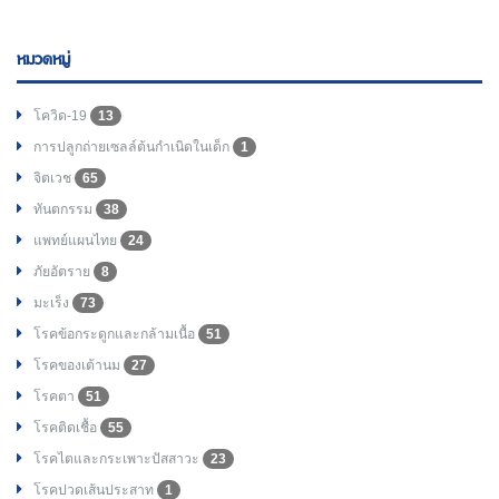
หมวดหมู่
โควิด-19
13
การปลูกถ่ายเซลล์ต้นกำเนิดในเด็ก
1
จิตเวช
65
ทันตกรรม
38
แพทย์แผนไทย
24
ภัยอัตราย
8
มะเร็ง
73
โรคข้อกระดูกและกล้ามเนื้อ
51
โรคของเต้านม
27
โรคตา
51
โรคติดเชื้อ
55
โรคไตและกระเพาะปัสสาวะ
23
โรคปวดเส้นประสาท
1