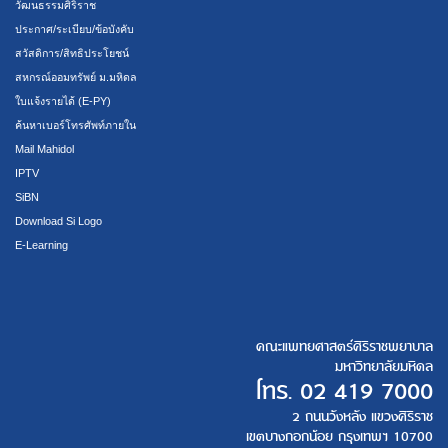
วัฒนธรรมศิริราช
ประกาศ/ระเบียบ/ข้อบังคับ
สวัสดิการ/สิทธิประโยชน์
สหกรณ์ออมทรัพย์ ม.มหิดล
ใบแจ้งรายได้ (E-PY)
ค้นหาเบอร์โทรศัพท์ภายใน
Mail Mahidol
IPTV
SiBN
Download Si Logo
E-Learning
คณะแพทยศาสตร์ศิริราชพยาบาล
มหาวิทยาลัยมหิดล
โทร.
02 419 7000
2 ถนนวังหลัง แขวงศิริราช
เขตบางกอกน้อย กรุงเทพฯ 10700