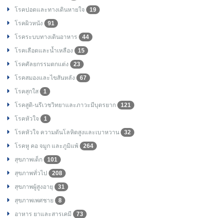
โรคปอดและทางเดินหายใจ
19
โรคผิวหนัง
91
โรคระบบทางเดินอาหาร
44
โรคเลือดและน้ำเหลือง
15
โรคศัลยกรรมตกแต่ง
23
โรคสมองและไขสันหลัง
67
โรคสุกใส
1
โรคสูติ-นรีเวชวิทยาและภาวะมีบุตรยาก
121
โรคหัวใจ
1
โรคหัวใจ ความดันโลหิตสูงและเบาหวาน
32
โรคหู คอ จมูก และภูมิแพ้
264
สุขภาพเด็ก
101
สุขภาพทั่วไป
208
สุขภาพผู้สูงอายุ
31
สุขภาพเพศชาย
8
อาหาร ยาและสารเคมี
73