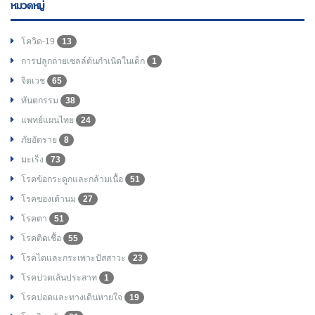
หมวดหมู่
โควิด-19
13
การปลูกถ่ายเซลล์ต้นกำเนิดในเด็ก
1
จิตเวช
65
ทันตกรรม
38
แพทย์แผนไทย
24
ภัยอัตราย
8
มะเร็ง
73
โรคข้อกระดูกและกล้ามเนื้อ
51
โรคของเต้านม
27
โรคตา
51
โรคติดเชื้อ
55
โรคไตและกระเพาะปัสสาวะ
23
โรคปวดเส้นประสาท
1
โรคปอดและทางเดินหายใจ
19