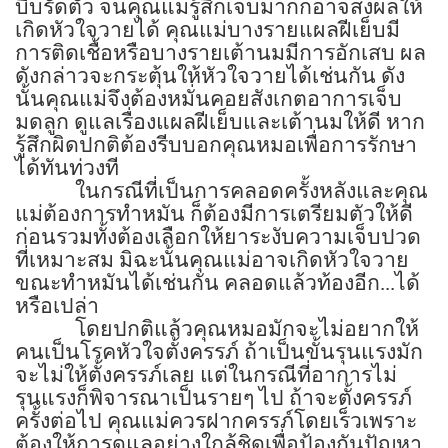
บีบรัดตัว จนคุณแม่รู้สึกเจ็บมากก็อาจส่งผลให้
เกิดหัวใจวายได้ คุณแม่บางรายแผลฝีเย็บมี
การติดเชื้อหรือบางรายเต้านมมีการอักเสบ ผล
ดังกล่าวจะกระตุ้นให้หัวใจวายได้เช่นกัน ดัง
นั้นคุณแม่จึงต้องหมั่นคอยสังเกตอาการเจ็บ
มดลูก ดูแลเรื่องแผลฝีเย็บและเต้านมให้ดี หาก
รู้สึกผิดปกติต้องรีบบอกคุณหมอเพื่อการรักษา
ได้ทันท่วงที
ในกรณีที่เป็นการคลอดครั้งหลังและคุณ
แม่ต้องการทำหมัน ก็ต้องมีการเตรียมตัวให้ดี
ก่อนรวมทั้งต้องเลือกให้ยาระงับความเจ็บปวด
ที่เหมาะสม มิฉะนั้นคุณแม่อาจเกิดหัวใจวาย
ขณะทำหมันได้เช่นกัน คลอดแล้วท้องอีก...ได้
หรือเปล่า
โดยปกติแล้วคุณหมอมักจะไม่อยากให้
คนเป็นโรคหัวใจตั้งครรภ์ ถ้าเป็นขั้นรุนแรงมัก
จะไม่ให้ตั้งครรภ์เลย แต่ในกรณีที่อาการไม่
รุนแรงก็พิจารณาเป็นรายๆ ไป ถ้าจะตั้งครรภ์
ครั้งต่อไป คุณแม่ควรฝากครรภ์โดยเร็วเพราะ
ต้องให้การดูแลอย่างใกล้ชิดเพื่อป้องกันปัญหา