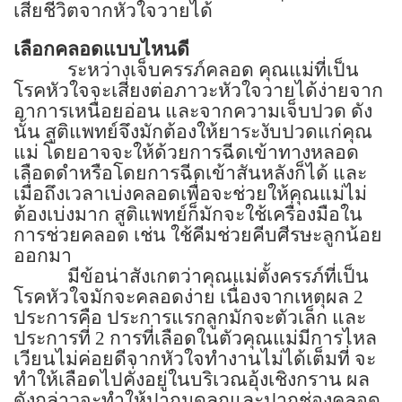
เสียชีวิตจากหัวใจวายได้
เลือกคลอดแบบไหนดี
ระหว่างเจ็บครรภ์คลอด คุณแม่ที่เป็น
โรคหัวใจจะเสี่ยงต่อภาวะหัวใจวายได้ง่ายจาก
อาการเหนื่อยอ่อน และจากความเจ็บปวด ดัง
นั้น สูติแพทย์จึงมักต้องให้ยาระงับปวดแก่คุณ
แม่ โดยอาจจะให้ด้วยการฉีดเข้าทางหลอด
เลือดดำหรือโดยการฉีดเข้าสันหลังก็ได้ และ
เมื่อถึงเวลาเบ่งคลอดเพื่อจะช่วยให้คุณแม่ไม่
ต้องเบ่งมาก สูติแพทย์ก็มักจะใช้เครื่องมือใน
การช่วยคลอด เช่น ใช้คีมช่วยคีบศีรษะลูกน้อย
ออกมา
มีข้อน่าสังเกตว่าคุณแม่ตั้งครรภ์ที่เป็น
โรคหัวใจมักจะคลอดง่าย เนื่องจากเหตุผล
2
ประการคือ ประการแรกลูกมักจะตัวเล็ก และ
ประการที่
2
การที่เลือดในตัวคุณแม่มีการไหล
เวียนไม่ค่อยดีจากหัวใจทำงานไม่ได้เต็มที่ จะ
ทำให้เลือดไปคั่งอยู่ในบริเวณอุ้งเชิงกราน ผล
ดังกล่าวจะทำให้ปากมดลูกและปากช่องคลอด