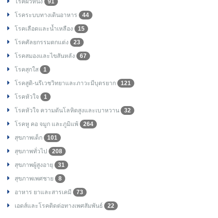
โรคผิวหนัง
91
โรคระบบทางเดินอาหาร
44
โรคเลือดและน้ำเหลือง
15
โรคศัลยกรรมตกแต่ง
23
โรคสมองและไขสันหลัง
67
โรคสุกใส
1
โรคสูติ-นรีเวชวิทยาและภาวะมีบุตรยาก
121
โรคหัวใจ
1
โรคหัวใจ ความดันโลหิตสูงและเบาหวาน
32
โรคหู คอ จมูก และภูมิแพ้
264
สุขภาพเด็ก
101
สุขภาพทั่วไป
208
สุขภาพผู้สูงอายุ
31
สุขภาพเพศชาย
8
อาหาร ยาและสารเคมี
73
เอดส์และโรคติดต่อทางเพศสัมพันธ์
22