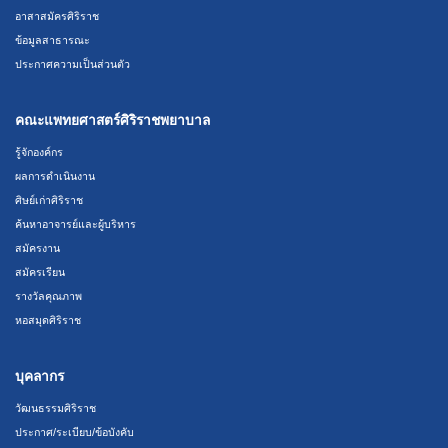
อาสาสมัครศิริราช
ข้อมูลสาธารณะ
ประกาศความเป็นส่วนตัว
คณะแพทยศาสตร์ศิริราชพยาบาล
รู้จักองค์กร
ผลการดำเนินงาน
ศิษย์เก่าศิริราช
ค้นหาอาจารย์และผู้บริหาร
สมัครงาน
สมัครเรียน
รางวัลคุณภาพ
หอสมุดศิริราช
บุคลากร
วัฒนธรรมศิริราช
ประกาศ/ระเบียบ/ข้อบังคับ