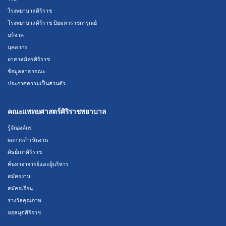
โรงพยาบาลศิริราช
โรงพยาบาลศิริราช ปิยมหาราชการุณย์
บริจาค
บุคลากร
อาสาสมัครศิริราช
ข้อมูลสาธารณะ
ประกาศความเป็นส่วนตัว
คณะแพทยศาสตร์ศิริราชพยาบาล
รู้จักองค์กร
ผลการดำเนินงาน
ศิษย์เก่าศิริราช
ค้นหาอาจารย์และผู้บริหาร
สมัครงาน
สมัครเรียน
รางวัลคุณภาพ
หอสมุดศิริราช