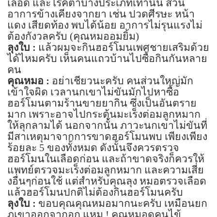
เลือด และโรคตาบางประเภทเท่านั้น ส่วน
อาการข้างเคียงจากยา เช่น ปวดศีรษะ หน้า
แดง เสียดท้อง พบได้น้อย อาการไม่รุนแรงไม่
ต้องกังวลครับ
(
คุณหมออมยิ้ม)
ลุงใบ :
แล้วผมจะกินฮอร์โมนเพศชายเสริมด้วย
ได้ไหมครับ เห็นคนแถวบ้านไปซื้อกินกันหลาย
คน
คุณหมอ :
อย่าเชียวนะครับ คนส่วนใหญ่มัก
เข้าใจผิด เวลานกเขาไม่ขันมักไปหาซื้อ
ฮอร์โมนตามร้านขายยากิน ซึ่งเป็นอันตราย
มาก เพราะอาจไปกระตุ้นมะเร็งต่อมลูกหมาก
ให้ลุกลามได้ นอกจากนั้น ภาวะนกเขาไม่ขันที่
มีสาเหตุมาจากการขาดฮอร์โมนพบ เพียงเพียง
ร้อยละ
5
ของทั้งหมด ดังนั้นจึงควรตรวจ
ฮอร์โมนในเลือดก่อน และถ้าขาดจริงก็ควรให้
แพทย์ตรวจมะเร็งต่อมลูกหมาก และความเสี่ย
งอื่นๆก่อนใช้ แต่สำหรับคุณลุง หมอตรวจเลือด
แล้วฮอร์โมนปกติไม่ต้องกินฮอร์โมนครับ
ลุงใบ :
ขอบคุณคุณหมอมากนะครับ เหมือนยก
ภูเขาออกจากอก แหม ! คุณหมอดูคนไข้