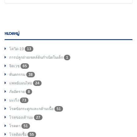
หมวดหมู่
โควิด-19
13
การปลูกถ่ายเซลล์ต้นกำเนิดในเด็ก
1
จิตเวช
65
ทันตกรรม
38
แพทย์แผนไทย
24
ภัยอัตราย
8
มะเร็ง
73
โรคข้อกระดูกและกล้ามเนื้อ
51
โรคของเต้านม
27
โรคตา
51
โรคติดเชื้อ
55