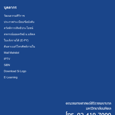
บุคลากร
วัฒนธรรมศิริราช
ประกาศ/ระเบียบ/ข้อบังคับ
สวัสดิการ/สิทธิประโยชน์
สหกรณ์ออมทรัพย์ ม.มหิดล
ใบแจ้งรายได้ (E-PY)
ค้นหาเบอร์โทรศัพท์ภายใน
Mail Mahidol
IPTV
SiBN
Download Si Logo
E-Learning
คณะแพทยศาสตร์ศิริราชพยาบาล
มหาวิทยาลัยมหิดล
โทร.
02 419 7000