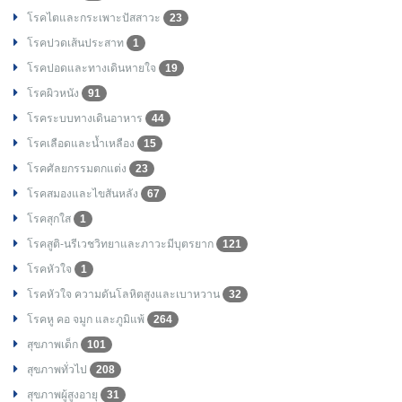
โรคไตและกระเพาะปัสสาวะ
23
โรคปวดเส้นประสาท
1
โรคปอดและทางเดินหายใจ
19
โรคผิวหนัง
91
โรคระบบทางเดินอาหาร
44
โรคเลือดและน้ำเหลือง
15
โรคศัลยกรรมตกแต่ง
23
โรคสมองและไขสันหลัง
67
โรคสุกใส
1
โรคสูติ-นรีเวชวิทยาและภาวะมีบุตรยาก
121
โรคหัวใจ
1
โรคหัวใจ ความดันโลหิตสูงและเบาหวาน
32
โรคหู คอ จมูก และภูมิแพ้
264
สุขภาพเด็ก
101
สุขภาพทั่วไป
208
สุขภาพผู้สูงอายุ
31