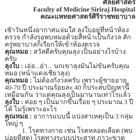
ศัลยศาสตร์
Faculty of
Medicine
Siriraj
Hospital
คณะแพทยศาสตร์ศิริราชพยาบาล
เช้าวันหนึ่งอากาศแจ่มใส ลุงใบอยู่ที่หน้าห้อง
ตรวจ กำลังรอพบหมอด้วยสีหน้าเป็นกังวล สัก
ครู่พยาบาลก็เรียกให้เข้าห้องตรวจ
คุณหมอ :
สวัสดีครับคุณลุง เป็นอย่างไรบ้าง
ครับ
ลุงใบ :
เอ่อ...อ่า... นกเขาลุงมันไม่ขันครับคุณ
หมอ
(
หน้าแดงเชียวลุง)
คุณหมอ :
ไม่ต้องกังวลครับ เพราะผู้ชายอายุ
40-70
ปี ประมาณร้อยละ
40
ก็ประสบปัญหานี้
เหมือนกัน ว่าแต่คุณลุงเป็นมานานเท่าไรแล้ว
ลุงใบ :
ค่อย ๆ เป็นมากขึ้นเรื่อย ๆ ประมาณ
3
ปี
ได้ ไม่รู้เพราะอะไร
คุณหมอ :
อาการแบบนี้ แบ่งสาเหตุเป็น
3
กลุ่ม
ใหญ่ ๆ
1.
โรคทางกาย เช่น โรคหลอดเลือด (พบ
บ่อยที่สุด) โรคทางระบบประสาท ภาวะขาด