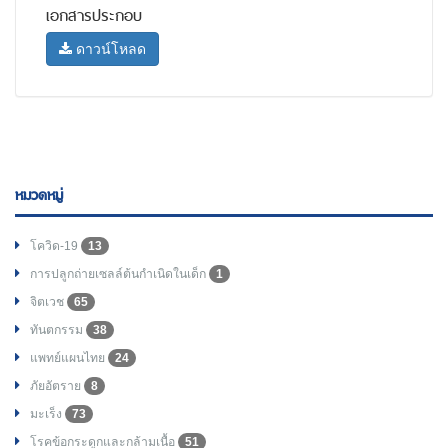
เอกสารประกอบ
ดาวน์โหลด
หมวดหมู่
โควิด-19
13
การปลูกถ่ายเซลล์ต้นกำเนิดในเด็ก
1
จิตเวช
65
ทันตกรรม
38
แพทย์แผนไทย
24
ภัยอัตราย
8
มะเร็ง
73
โรคข้อกระดูกและกล้ามเนื้อ
51