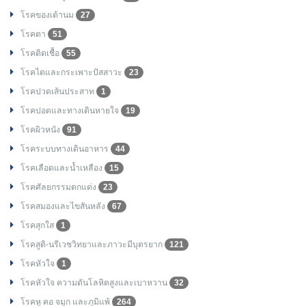
โรคของเต้านม
27
โรคตา
51
โรคติดเชื้อ
55
โรคไตและกระเพาะปัสสาวะ
23
โรคปวดเส้นประสาท
1
โรคปอดและทางเดินหายใจ
19
โรคผิวหนัง
91
โรคระบบทางเดินอาหาร
44
โรคเลือดและน้ำเหลือง
15
โรคศัลยกรรมตกแต่ง
23
โรคสมองและไขสันหลัง
67
โรคสุกใส
1
โรคสูติ-นรีเวชวิทยาและภาวะมีบุตรยาก
121
โรคหัวใจ
1
โรคหัวใจ ความดันโลหิตสูงและเบาหวาน
32
โรคหู คอ จมูก และภูมิแพ้
264