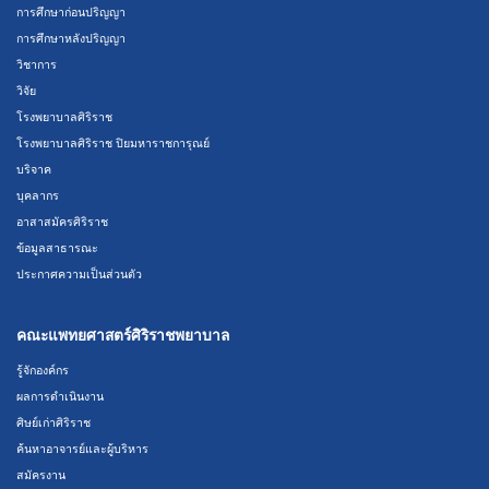
การศึกษาก่อนปริญญา
การศึกษาหลังปริญญา
วิชาการ
วิจัย
โรงพยาบาลศิริราช
โรงพยาบาลศิริราช ปิยมหาราชการุณย์
บริจาค
บุคลากร
อาสาสมัครศิริราช
ข้อมูลสาธารณะ
ประกาศความเป็นส่วนตัว
คณะแพทยศาสตร์ศิริราชพยาบาล
รู้จักองค์กร
ผลการดำเนินงาน
ศิษย์เก่าศิริราช
ค้นหาอาจารย์และผู้บริหาร
สมัครงาน