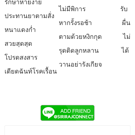
รักษาหายง่าย
ไม่มีพิการ
รับ
ประทานยาตามสั่ง
หากรั้งรอช้า
ผื่น
หนาแดงก่ำ
ตามด้วยหงิกกุด
ไม่
สวยสุดสุด
รุดติดลูกหลาน
ได้
โปรดสงสาร
วานอย่ารังเกียจ
เดียดฉันท์โรคเรื้อน