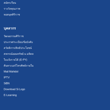
สมัครเรียน
รางวัลคุณภาพ
หอสมุดศิริราช
บุคลากร
วัฒนธรรมศิริราช
ประกาศ/ระเบียบ/ข้อบังคับ
สวัสดิการ/สิทธิประโยชน์
สหกรณ์ออมทรัพย์ ม.มหิดล
ใบแจ้งรายได้ (E-PY)
ค้นหาเบอร์โทรศัพท์ภายใน
Mail Mahidol
IPTV
SiBN
Download Si Logo
E-Learning