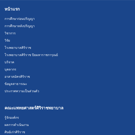
หน้าแรก
การศึกษาก่อนปริญญา
การศึกษาหลังปริญญา
วิชาการ
วิจัย
โรงพยาบาลศิริราช
โรงพยาบาลศิริราช ปิยมหาราชการุณย์
บริจาค
บุคลากร
อาสาสมัครศิริราช
ข้อมูลสาธารณะ
ประกาศความเป็นส่วนตัว
คณะแพทยศาสตร์ศิริราชพยาบาล
รู้จักองค์กร
ผลการดำเนินงาน
ศิษย์เก่าศิริราช