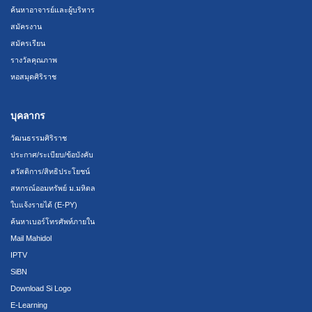
ค้นหาอาจารย์และผู้บริหาร
สมัครงาน
สมัครเรียน
รางวัลคุณภาพ
หอสมุดศิริราช
บุคลากร
วัฒนธรรมศิริราช
ประกาศ/ระเบียบ/ข้อบังคับ
สวัสดิการ/สิทธิประโยชน์
สหกรณ์ออมทรัพย์ ม.มหิดล
ใบแจ้งรายได้ (E-PY)
ค้นหาเบอร์โทรศัพท์ภายใน
Mail Mahidol
IPTV
SiBN
Download Si Logo
E-Learning