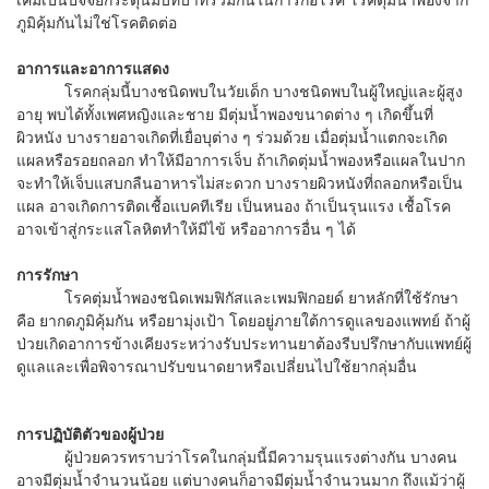
ภูมิคุ้มกันไม่ใช่โรคติดต่อ
อาการและอาการแสดง
โรคกลุ่มนี้บางชนิดพบในวัยเด็ก บางชนิดพบในผู้ใหญ่และผู้สูง
อายุ พบได้ทั้งเพศหญิงและชาย มีตุ่มน้ำพองขนาดต่าง ๆ เกิดขึ้นที่
ผิวหนัง บางรายอาจเกิดที่เยื่อบุต่าง ๆ ร่วมด้วย เมื่อตุ่มน้ำแตกจะเกิด
แผลหรือรอยถลอก ทำให้มีอาการเจ็บ ถ้าเกิดตุ่มน้ำพองหรือแผลในปาก
จะทำให้เจ็บแสบกลืนอาหารไม่สะดวก บางรายผิวหนังที่ถลอกหรือเป็น
แผล อาจเกิดการติดเชื้อแบคทีเรีย เป็นหนอง ถ้าเป็นรุนแรง เชื้อโรค
อาจเข้าสู่กระแสโลหิตทำให้มีไข้ หรืออาการอื่น ๆ ได้
การรักษา
โรคตุ่มน้ำพองชนิดเพมฟิกัสและเพมฟิกอยด์ ยาหลักที่ใช้รักษา
คือ ยากดภูมิคุ้มกัน หรือยามุ่งเป้า โดยอยู่ภายใต้การดูแลของแพทย์ ถ้าผู้
ป่วยเกิดอาการข้างเคียงระหว่างรับประทานยาต้องรีบปรึกษากับแพทย์ผู้
ดูแลและเพื่อพิจารณาปรับขนาดยาหรือเปลี่ยนไปใช้ยากลุ่มอื่น
การปฏิบัติตัวของผู้ป่วย
ผู้ป่วยควรทราบว่าโรคในกลุ่มนี้มีความรุนแรงต่างกัน บางคน
อาจมีตุ่มน้ำจำนวนน้อย แต่บางคนก็อาจมีตุ่มน้ำจำนวนมาก ถึงแม้ว่าผู้