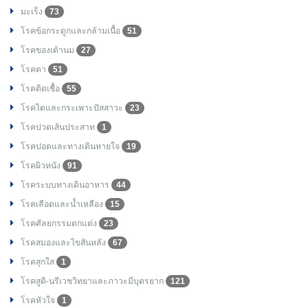
มะเร็ง
73
โรคข้อกระดูกและกล้ามเนื้อ
51
โรคของเต้านม
27
โรคตา
51
โรคติดเชื้อ
55
โรคไตและกระเพาะปัสสาวะ
23
โรคปวดเส้นประสาท
1
โรคปอดและทางเดินหายใจ
19
โรคผิวหนัง
91
โรคระบบทางเดินอาหาร
44
โรคเลือดและน้ำเหลือง
15
โรคศัลยกรรมตกแต่ง
23
โรคสมองและไขสันหลัง
67
โรคสุกใส
1
โรคสูติ-นรีเวชวิทยาและภาวะมีบุตรยาก
121
โรคหัวใจ
1