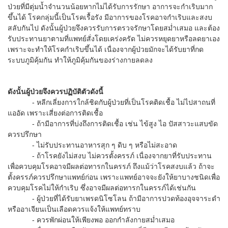
ป่วยที่มีตุ่มน้ำจำนวนน้อยหากไม่ได้รับการรักษา อาการจะกำเริบมาก
ขึ้นได้ โรคกลุ่มนี้เป็นโรคเรื้อรัง มีอาการของโรคอาจกำเริบและสงบ
สลับกันไป ดังนั้นผู้ป่วยจึงควรรับการตรวจรักษาโดยสม่ำเสมอ และต้อง
รับประทานยาตามที่แพทย์สั่งโดยเคร่งครัด ไม่ควรหยุดยาหรือลดยาเอง
เพราะจะทำให้โรคกำเริบขึ้นได้ เนื่องจากผู้ป่วยมักจะได้รับยาที่กด
ระบบภูมิคุ้มกัน ทำให้ภูมิคุ้มกันของร่างกายลดลง
ดังนั้นผู้ป่วยจึงควรปฏิบัติตัวดังนี้
- หลีกเลี่ยงการใกล้ชิดกับผู้ป่วยที่เป็นโรคติดเชื้อ ไม่ไปสาถนที่
แออัด เพราะเสี่ยงต่อการติดเชื้อ
- ถ้ามีอาการที่บ่งถึงการติดเชื้อ เช่น ไข้สูง ไอ ปัสสาวะแสบขัด
ควรปรึกษา
- ไม่รับประทานอาหารสุก ๆ ดิบ ๆ หรือไม่สะอาด
- ถ้าโรคยังไม่สงบ ไม่ควรตั้งครรภ์ เนื่องจากยาที่รับประทาน
เพื่อควบคุมโรคอาจมีผลต่อทารกในครรภ์ ถึงแม้ว่าโรคสงบแล้ว ถ้าจะ
ตั้งครรภ์ควรปรึกษาแพทย์ก่อน เพราะแพทย์อาจจะยังให้ยาบางชนิดเพื่อ
ควบคุมโรคไม่ให้กำเริบ ซึ่งอาจมีผลต่อทารกในครรภ์ได้เช่นกัน
- ผู้ป่วยที่ได้รับยาเพรดนิโซโลน ถ้ามีอาการปวดท้องอุจจาระดำ
หรืออาเจียนเป็นเลือดควรแจ้งให้แพทย์ทราบ
- ควรพักผ่อนให้เพียงพอ ออกกำลังกายสม่ำเสมอ