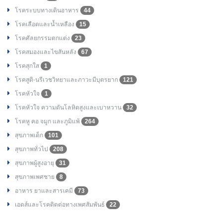
โรคระบบทางเดินอาหาร
44
โรคเลือดและน้ำเหลือง
15
โรคศัลยกรรมตกแต่ง
23
โรคสมองและไขสันหลัง
67
โรคสุกใส
1
โรคสูติ-นรีเวชวิทยาและภาวะมีบุตรยาก
121
โรคหัวใจ
1
โรคหัวใจ ความดันโลหิตสูงและเบาหวาน
32
โรคหู คอ จมูก และภูมิแพ้
264
สุขภาพเด็ก
101
สุขภาพทั่วไป
208
สุขภาพผู้สูงอายุ
31
สุขภาพเพศชาย
8
อาหาร ยาและสารเคมี
73
เอดส์และโรคติดต่อทางเพศสัมพันธ์
22