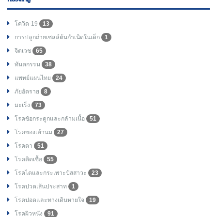
โควิด-19
13
การปลูกถ่ายเซลล์ต้นกำเนิดในเด็ก
1
จิตเวช
65
ทันตกรรม
38
แพทย์แผนไทย
24
ภัยอัตราย
8
มะเร็ง
73
โรคข้อกระดูกและกล้ามเนื้อ
51
โรคของเต้านม
27
โรคตา
51
โรคติดเชื้อ
55
โรคไตและกระเพาะปัสสาวะ
23
โรคปวดเส้นประสาท
1
โรคปอดและทางเดินหายใจ
19
โรคผิวหนัง
91