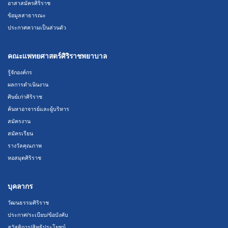
อาสาสมัครศิริราช
ข้อมูลสาธารณะ
ประกาศความเป็นส่วนตัว
คณะแพทยศาสตร์ศิริราชพยาบาล
รู้จักองค์กร
ผลการดำเนินงาน
ศิษย์เก่าศิริราช
ค้นหาอาจารย์และผู้บริหาร
สมัครงาน
สมัครเรียน
รางวัลคุณภาพ
หอสมุดศิริราช
บุคลากร
วัฒนธรรมศิริราช
ประกาศ/ระเบียบ/ข้อบังคับ
สวัสดิการ/สิทธิประโยชน์