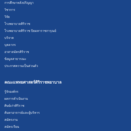
การศึกษาหลังปริญญา
วิชาการ
วิจัย
โรงพยาบาลศิริราช
โรงพยาบาลศิริราช ปิยมหาราชการุณย์
บริจาค
บุคลากร
อาสาสมัครศิริราช
ข้อมูลสาธารณะ
ประกาศความเป็นส่วนตัว
คณะแพทยศาสตร์ศิริราชพยาบาล
รู้จักองค์กร
ผลการดำเนินงาน
ศิษย์เก่าศิริราช
ค้นหาอาจารย์และผู้บริหาร
สมัครงาน
สมัครเรียน