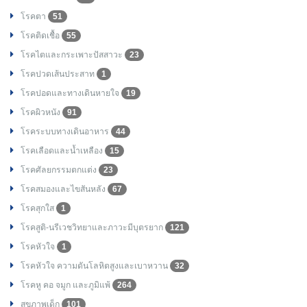
โรคตา
51
โรคติดเชื้อ
55
โรคไตและกระเพาะปัสสาวะ
23
โรคปวดเส้นประสาท
1
โรคปอดและทางเดินหายใจ
19
โรคผิวหนัง
91
โรคระบบทางเดินอาหาร
44
โรคเลือดและน้ำเหลือง
15
โรคศัลยกรรมตกแต่ง
23
โรคสมองและไขสันหลัง
67
โรคสุกใส
1
โรคสูติ-นรีเวชวิทยาและภาวะมีบุตรยาก
121
โรคหัวใจ
1
โรคหัวใจ ความดันโลหิตสูงและเบาหวาน
32
โรคหู คอ จมูก และภูมิแพ้
264
สุขภาพเด็ก
101