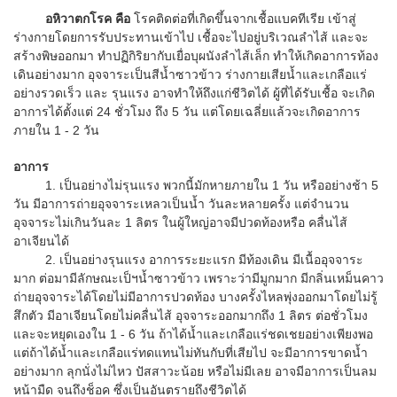
อหิวาตกโรค
คือ
โรคติดต่อที่เกิดขึ้นจากเชื้อแบคทีเรีย เข้าสู่
ร่างกายโดยการรับประทานเข้าไป เชื้อจะไปอยู่บริเวณลำไส้ และจะ
สร้างพิษออกมา ทำปฏิกิริยากับเยื่อบุผนังลำไส้เล็ก ทำให้เกิดอาการท้อง
เดินอย่างมาก อุจจาระเป็นสีน้ำซาวข้าว ร่างกายเสียน้ำและเกลือแร่
อย่างรวดเร็ว และ รุนแรง อาจทำให้ถึงแก่ชีวิตได้ ผู้ที่ได้รับเชื้อ จะเกิด
อาการได้ตั้งแต่ 24 ชั่วโมง ถึง 5 วัน แต่โดยเฉลี่ยแล้วจะเกิดอาการ
ภายใน 1 - 2 วัน
อาการ
1. เป็นอย่างไม่รุนแรง พวกนี้มักหายภายใน 1 วัน หรืออย่างช้า 5
วัน มีอาการถ่ายอุจจาระเหลวเป็นน้ำ วันละหลายครั้ง แต่จำนวน
อุจจาระไม่เกินวันละ 1 ลิตร ในผู้ใหญ่อาจมีปวดท้องหรือ คลื่นไส้
อาเจียนได้
2. เป็นอย่างรุนแรง อาการระยะแรก มีท้องเดิน มีเนื้ออุจจาระ
มาก ต่อมามีลักษณะเป็ฯน้ำซาวข้าว เพราะว่ามีมูกมาก มีกลิ่นเหม็นคาว
ถ่ายอุจจาระได้โดยไม่มีอาการปวดท้อง บางครั้งไหลพุ่งออกมาโดยไม่รู้
สึกตัว มีอาเจียนโดยไม่คลื่นไส้ อุจจาระออกมากถึง 1 ลิตร ต่อชั่วโมง
และจะหยุดเองใน 1 - 6 วัน ถ้าได้น้ำและเกลือแร่ชดเชยอย่างเพียงพอ
แต่ถ้าได้น้ำและเกลือแร่ทดแทนไม่ทันกับที่เสียไป จะมีอาการขาดน้ำ
อย่างมาก ลุกนั่งไม่ไหว ปัสสาวะน้อย หรือไม่มีเลย อาจมีอาการเป็นลม
หน้ามืด จนถึงช็อค ซึ่งเป็นอันตรายถึงชีวิตได้