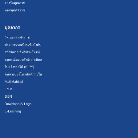
รางวัลคุณภาพ
หอสมุดศิริราช
บุคลากร
วัฒนธรรมศิริราช
ประกาศ/ระเบียบ/ข้อบังคับ
สวัสดิการ/สิทธิประโยชน์
สหกรณ์ออมทรัพย์ ม.มหิดล
ใบแจ้งรายได้ (E-PY)
ค้นหาเบอร์โทรศัพท์ภายใน
Mail Mahidol
IPTV
SiBN
Download Si Logo
E-Learning