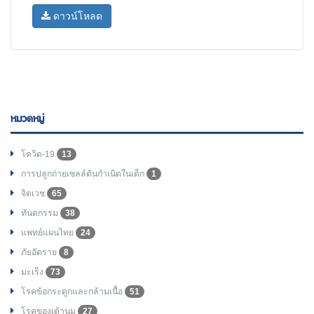
ดาวน์โหลด
หมวดหมู่
โควิด-19
13
การปลูกถ่ายเซลล์ต้นกำเนิดในเด็ก
1
จิตเวช
65
ทันตกรรม
38
แพทย์แผนไทย
24
ภัยอัตราย
8
มะเร็ง
73
โรคข้อกระดูกและกล้ามเนื้อ
51
โรคของเต้านม
27