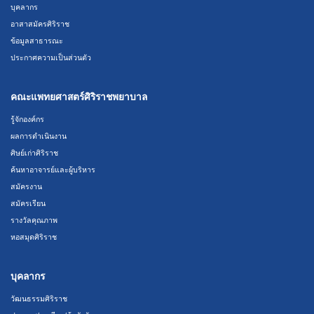
บุคลากร
อาสาสมัครศิริราช
ข้อมูลสาธารณะ
ประกาศความเป็นส่วนตัว
คณะแพทยศาสตร์ศิริราชพยาบาล
รู้จักองค์กร
ผลการดำเนินงาน
ศิษย์เก่าศิริราช
ค้นหาอาจารย์และผู้บริหาร
สมัครงาน
สมัครเรียน
รางวัลคุณภาพ
หอสมุดศิริราช
บุคลากร
วัฒนธรรมศิริราช