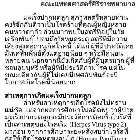
คณะแพทยศาสตร์ศิริราชพยาบาล
มะเร็งปากมดลูก สุภาพสตรีหลายท่าน
คงรู้จักกันดีว่าเป็นโรคร้ายที่คุณผู้หญิงหลาย
คนหวาดกลัว ส่วนมากพบในสตรีที่อยู่ในวัย
เจริญพันธุ์ไปจนถึงวัยหมดระดู สตรีที่มีความ
เสี่ยงสูงต่อการเกิดโรคนี้ ได้แก่ ผู้ที่มีประวัติเคย
มีเพศสัมพันธ์ตั้งแต่อายุน้อย ๆ หรือมีคู่นอน
หลายคน นอกจากนี้ยังเกิดกับผู้ที่มีบุตรมาก ผู้ที่
ชอบสูบบุหรี่ หรือผู้ที่มีประวัติกามโรค แต่ใน
ขณะเดียวกันผู้ที่ไม่เคยมีเพศสัมพันธ์จะมี
โอกาสเกิดโรคนี้น้อยมาก
สาเหตุการเกิดมะเร็งปากมดลูก
สำหรับสาเหตุการเกิดโรคยังไม่ทราบ
แน่ชัด แต่จากผลการศึกษาในอดีตพบว่าผู้ป่วย
มะเร็งปากมดลูกจะมีประวัติการติดเชื้อไวรัสที่
เป็นสาเหตุของโรคเริม
(Herpes Virus type 2)
มาก่อน จากการศึกษาระยะหลังพบว่าไวรัสที่
ก่อให้เกิดโรคหูดหงอนไก่ (
Human Papilloma