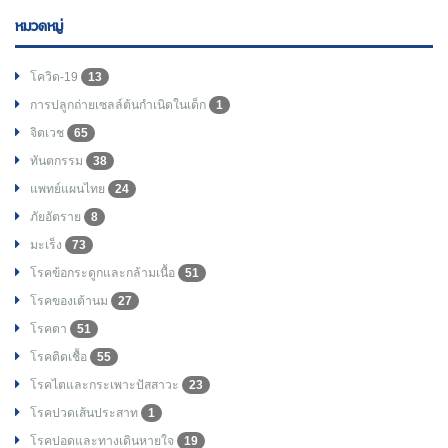
หมวดหมู่
โควิด-19
13
การปลูกถ่ายเซลล์ต้นกำเนิดในเด็ก
1
จิตเวช
65
ทันตกรรม
38
แพทย์แผนไทย
24
ภัยอัตราย
8
มะเร็ง
73
โรคข้อกระดูกและกล้ามเนื้อ
51
โรคของเต้านม
27
โรคตา
51
โรคติดเชื้อ
55
โรคไตและกระเพาะปัสสาวะ
23
โรคปวดเส้นประสาท
1
โรคปอดและทางเดินหายใจ
19