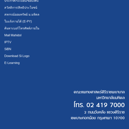
ประกาศ/ระเบียบ/ข้อบังคับ
สวัสดิการ/สิทธิประโยชน์
สหกรณ์ออมทรัพย์ ม.มหิดล
ใบแจ้งรายได้ (E-PY)
ค้นหาเบอร์โทรศัพท์ภายใน
Mail Mahidol
IPTV
SiBN
Download Si Logo
E-Learning
คณะแพทยศาสตร์ศิริราชพยาบาล
มหาวิทยาลัยมหิดล
โทร.
02 419 7000
2 ถนนวังหลัง แขวงศิริราช
เขตบางกอกน้อย กรุงเทพฯ 10700