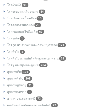
โรคผิวหนัง
91
โรคระบบทางเดินอาหาร
44
โรคเลือดและน้ำเหลือง
15
โรคศัลยกรรมตกแต่ง
23
โรคสมองและไขสันหลัง
67
โรคสุกใส
1
โรคสูติ-นรีเวชวิทยาและภาวะมีบุตรยาก
121
โรคหัวใจ
1
โรคหัวใจ ความดันโลหิตสูงและเบาหวาน
32
โรคหู คอ จมูก และภูมิแพ้
264
สุขภาพเด็ก
101
สุขภาพทั่วไป
208
สุขภาพผู้สูงอายุ
31
สุขภาพเพศชาย
8
อาหาร ยาและสารเคมี
73
เอดส์และโรคติดต่อทางเพศสัมพันธ์
22