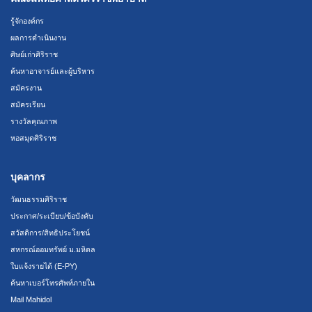
รู้จักองค์กร
ผลการดำเนินงาน
ศิษย์เก่าศิริราช
ค้นหาอาจารย์และผู้บริหาร
สมัครงาน
สมัครเรียน
รางวัลคุณภาพ
หอสมุดศิริราช
บุคลากร
วัฒนธรรมศิริราช
ประกาศ/ระเบียบ/ข้อบังคับ
สวัสดิการ/สิทธิประโยชน์
สหกรณ์ออมทรัพย์ ม.มหิดล
ใบแจ้งรายได้ (E-PY)
ค้นหาเบอร์โทรศัพท์ภายใน
Mail Mahidol