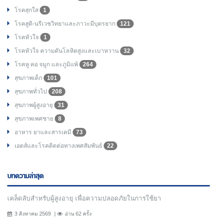
โรคสุกใส
1
โรคสูติ-นรีเวชวิทยาและภาวะมีบุตรยาก
121
โรคหัวใจ
1
โรคหัวใจ ความดันโลหิตสูงและเบาหวาน
32
โรคหู คอ จมูก และภูมิแพ้
264
สุขภาพเด็ก
101
สุขภาพทั่วไป
208
สุขภาพผู้สูงอายุ
31
สุขภาพเพศชาย
8
อาหาร ยาและสารเคมี
73
เอดส์และโรคติดต่อทางเพศสัมพันธ์
22
บทความล่าสุด
เคล็ดลับสำหรับผู้สูงอายุ เพื่อความปลอดภัยในการใช้ยา
3 สิงหาคม 2569
อ่าน 62 ครั้ง