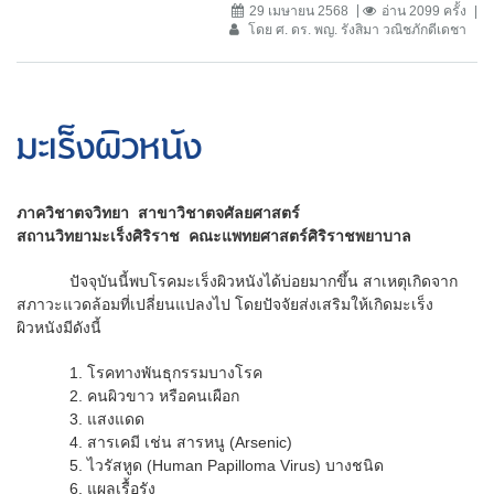
29 เมษายน 2568
อ่าน 2099 ครั้ง
โดย ศ. ดร. พญ. รังสิมา วณิชภักดีเดชา
มะเร็งผิวหนัง
ภาควิชาตจวิทยา สาขาวิชาตจศัลยศาสตร์
สถานวิทยามะเร็งศิริราช คณะแพทยศาสตร์ศิริราชพยาบาล
ปัจจุบันนี้พบโรคมะเร็งผิวหนังได้บ่อยมากขึ้น สาเหตุเกิดจาก
สภาวะแวดล้อมที่เปลี่ยนแปลงไป โดยปัจจัยส่งเสริมให้เกิดมะเร็ง
ผิวหนังมีดังนี้
1. โรคทางพันธุกรรมบางโรค
2. คนผิวขาว หรือคนเผือก
3. แสงแดด
4. สารเคมี เช่น สารหนู (Arsenic)
5. ไวรัสหูด (Human Papilloma Virus) บางชนิด
6. แผลเรื้อรัง