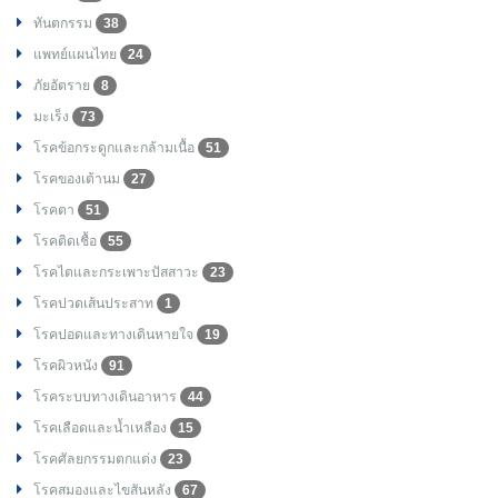
ทันตกรรม
38
แพทย์แผนไทย
24
ภัยอัตราย
8
มะเร็ง
73
โรคข้อกระดูกและกล้ามเนื้อ
51
โรคของเต้านม
27
โรคตา
51
โรคติดเชื้อ
55
โรคไตและกระเพาะปัสสาวะ
23
โรคปวดเส้นประสาท
1
โรคปอดและทางเดินหายใจ
19
โรคผิวหนัง
91
โรคระบบทางเดินอาหาร
44
โรคเลือดและน้ำเหลือง
15
โรคศัลยกรรมตกแต่ง
23
โรคสมองและไขสันหลัง
67