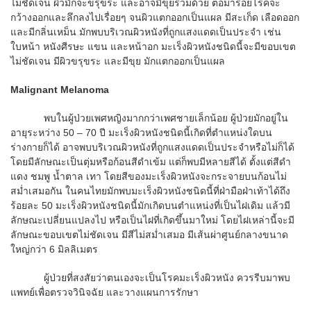
ไม่ชัดเจน ผิวมักจะขรุขระ และอาจมีขุยร่วมด้วย ต่อมารอยโรคจะ
กว้างออกและลึกลงไปเรื่อยๆ จนผิวแตกออกเป็นแผล มีสะเก็ด เลือดออก
และมีกลิ่นเหม็น มักพบบริเวณผิวหนังที่ถูกแสงแดดเป็นประจำ เช่น
ใบหน้า หนังศีรษะ แขน และหน้าอก มะเร็งผิวหนังชนิดนี้จะมีขอบเขต
ไม่ชัดเจน มีผิวขรุขระ และมีขุย มักแตกออกเป็นแผล
Malignant Melanoma
พบในผู้ป่วยเพศหญิงมากกว่าเพศชายเล็กน้อย ผู้ป่วยมักอยู่ใน
อายุระหว่าง 50 – 70 ปี มะเร็งผิวหนังชนิดนี้เกิดที่ตำแหน่งใดบน
ร่างกายก็ได้ อาจพบบริเวณผิวหนังที่ถูกแสงแดดเป็นประจำหรือไม่ก็ได้
โดยมีลักษณะเป็นตุ่มหรือก้อนสีดำเข้ม แต่ก็พบมีหลายสีได้ ตั้งแต่สีดำ
แดง ชมพู น้ำตาล เทา โดยสีของมะเร็งผิวหนังจะกระจายบนก้อนไม่
สม่ำเสมอกัน ในคนไทยมักพบมะเร็งผิวหนังชนิดนี้ที่ฝ่ามือฝ่าเท้าได้ถึง
ร้อยละ 50 มะเร็งผิวหนังชนิดนี้มักเกิดบนตำแหน่งที่เป็นไฝเดิม แล้วมี
ลักษณะเปลี่ยนแปลงไป หรือเป็นไฝที่เกิดขึ้นมาใหม่ โดยไฝเหล่านี้จะมี
ลักษณะขอบเขตไม่ชัดเจน มีสีไม่สม่ำเสมอ มีเส้นผ่าศูนย์กลางขนาด
ใหญ่กว่า 6 มิลลิเมตร
ผู้ป่วยที่สงสัยว่าตนเองจะเป็นโรคมะเร็งผิวหนัง ควรรีบมาพบ
แพทย์เพื่อตรวจวินิจฉัย และวางแผนการรักษา