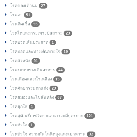
โรคของเต้านม
27
โรคตา
51
โรคติดเชื้อ
55
โรคไตและกระเพาะปัสสาวะ
23
โรคปวดเส้นประสาท
1
โรคปอดและทางเดินหายใจ
19
โรคผิวหนัง
91
โรคระบบทางเดินอาหาร
44
โรคเลือดและน้ำเหลือง
15
โรคศัลยกรรมตกแต่ง
23
โรคสมองและไขสันหลัง
67
โรคสุกใส
1
โรคสูติ-นรีเวชวิทยาและภาวะมีบุตรยาก
121
โรคหัวใจ
1
โรคหัวใจ ความดันโลหิตสูงและเบาหวาน
32