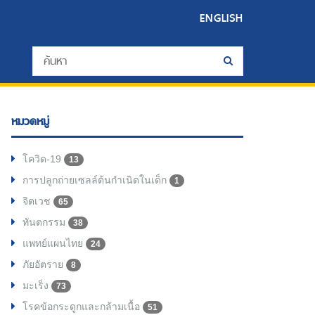
ENGLISH
หมวดหมู่
โควิด-19
13
การปลูกถ่ายเซลล์ต้นกำเนิดในเด็ก
1
จิตเวช
65
ทันตกรรม
38
แพทย์แผนไทย
24
ภัยอัตราย
8
มะเร็ง
73
โรคข้อกระดูกและกล้ามเนื้อ
51