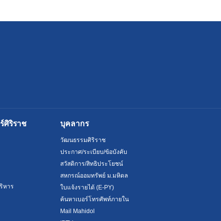
ศิริราช
บุคลากร
วัฒนธรรมศิริราช
ประกาศ/ระเบียบ/ข้อบังคับ
สวัสดิการ/สิทธิประโยชน์
สหกรณ์ออมทรัพย์ ม.มหิดล
ริหาร
ใบแจ้งรายได้ (E-PY)
ค้นหาเบอร์โทรศัพท์ภายใน
Mail Mahidol