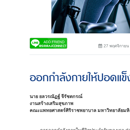
27 พฤศจิกายน
ออกกำลังกายให้ปอดแข็
นาย ยลวรณัฏฐ์ จีรัชตกรณ์
งานสร้างเสริมสุขภาพ
คณะแพทยศาสตร์ศิริราชพยาบาล มหาวิทยาลัยมห