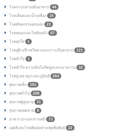
โรคระบบทางเดินอาหาร
44
โรคเลือดและน้ำเหลือง
15
โรคศัลยกรรมตกแต่ง
23
โรคสมองและไขสันหลัง
67
โรคสุกใส
1
โรคสูติ-นรีเวชวิทยาและภาวะมีบุตรยาก
121
โรคหัวใจ
1
โรคหัวใจ ความดันโลหิตสูงและเบาหวาน
32
โรคหู คอ จมูก และภูมิแพ้
264
สุขภาพเด็ก
101
สุขภาพทั่วไป
208
สุขภาพผู้สูงอายุ
31
สุขภาพเพศชาย
8
อาหาร ยาและสารเคมี
73
เอดส์และโรคติดต่อทางเพศสัมพันธ์
22