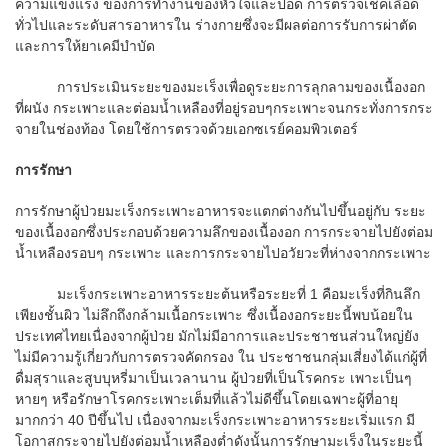
ความแข็งแรง ของการทํางานของหัวใจและปอด การตรวจเช็คเลือด
ทั่วไปและระดับสารอาหารใน ร่างกายซึ่งจะมีผลต่อการรับการผ่าตัด
และการให้ยาเคมีบําบัด
การประเมินระยะของมะเร็งเพื่อดูระยะการลุกลามของเนื้องอก
ที่ผนัง กระเพาะและต่อมน้ำเหลืองที่อยู่รอบๆกระเพาะจนกระทั่งการกระ
จายในช่องท้อง โดยใช้การตรวจด้วยเอกซเรย์คอมพิวเตอร์
การรักษา
การรักษาผู้ป่วยมะเร็งกระเพาะอาหารจะแตกต่างกันไปขึ้นอยู่กับ ระยะ
ของเนื้องอกซึ่งประกอบด้วยความลึกของเนื้องอก การกระจายไปยังต่อม
น้ำเหลืองรอบๆ กระเพาะ และการกระจายไปอวัยวะที่ห่างจากกระเพาะ
มะเร็งกระเพาะอาหารระยะต้นหรือระยะที่ 1 คือมะเร็งที่กินลึก
เพียงชั้นผิว ไม่ลึกถึงกล้ามเนื้อกระเพาะ ซึ่งเนื้องอกระยะนี้พบน้อยใน
ประเทศไทยเนื่องจากผู้ป่วย มักไม่มีอาการและประชาชนส่วนใหญ่ยัง
ไม่มีความรู้เกี่ยวกับการตรวจคัดกรอง ใน ประชาชนกลุ่มเสี่ยงได้แก่ผู้ที่
ดื่มสุราและสูบบุหรี่มาเป็นเวลานาน ผู้ป่วยที่เป็นโรคกระ เพาะเป็นๆ
หายๆ หรือรักษาโรคกระเพาะเต็มที่แล้วไม่ดีขึ้นโดยเฉพาะผู้ที่อายุ
มากกว่า 40 ปีขึ้นไป เนื่องจากมะเร็งกระเพาะอาหารระยะเริ่มแรก มี
โอกาสกระจายไปยังต่อมน้ำเหลืองต่ำดังนั้นการรักษามะเร็งในระยะนี้