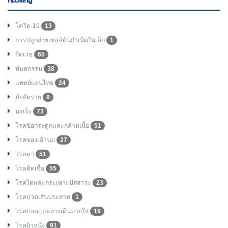
หมวดหมู่
โควิด-19
13
การปลูกถ่ายเซลล์ต้นกำเนิดในเด็ก
1
จิตเวช
65
ทันตกรรม
38
แพทย์แผนไทย
24
ภัยอัตราย
8
มะเร็ง
73
โรคข้อกระดูกและกล้ามเนื้อ
51
โรคของเต้านม
27
โรคตา
51
โรคติดเชื้อ
55
โรคไตและกระเพาะปัสสาวะ
23
โรคปวดเส้นประสาท
1
โรคปอดและทางเดินหายใจ
19
โรคผิวหนัง
91