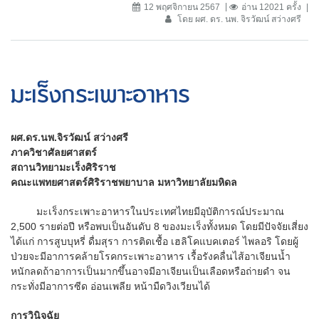
12 พฤศจิกายน 2567
อ่าน 12021 ครั้ง
โดย ผศ. ดร. นพ. จิรวัฒน์ สว่างศรี
มะเร็งกระเพาะอาหาร
ผศ.ดร.นพ.จิรวัฒน์ สว่างศรี
ภาควิชาศัลยศาสตร์
สถานวิทยามะเร็งศิริราช
คณะแพทยศาสตร์ศิริราชพยาบาล มหาวิทยาลัยมหิดล
มะเร็งกระเพาะอาหารในประเทศไทยมีอุบัติการณ์ประมาณ
2,500 รายต่อปี หรือพบเป็นอันดับ 8 ของมะเร็งทั้งหมด โดยมีปัจจัยเสี่ยง
ได้แก่ การสูบบุหรี่ ดื่มสุรา การติดเชื้อ เฮลิโคแบคเตอร์ ไพลอริ โดยผู้
ป่วยจะมีอาการคล้ายโรคกระเพาะอาหาร เรื้อรังคลื่นไส้อาเจียนน้ำ
หนักลดถ้าอาการเป็นมากขึ้นอาจมีอาเจียนเป็นเลือดหรือถ่ายดํา จน
กระทั่งมีอาการซีด อ่อนเพลีย หน้ามืดวิงเวียนได้
การวินิจฉัย