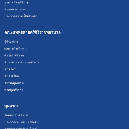
อาสาสมัครศิริราช
ข้อมูลสาธารณะ
ประกาศความเป็นส่วนตัว
คณะแพทยศาสตร์ศิริราชพยาบาล
รู้จักองค์กร
ผลการดำเนินงาน
ศิษย์เก่าศิริราช
ค้นหาอาจารย์และผู้บริหาร
สมัครงาน
สมัครเรียน
รางวัลคุณภาพ
หอสมุดศิริราช
บุคลากร
วัฒนธรรมศิริราช
ประกาศ/ระเบียบ/ข้อบังคับ
สวัสดิการ/สิทธิประโยชน์