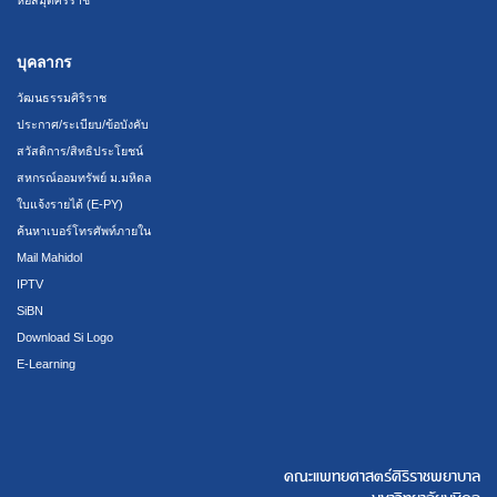
บุคลากร
วัฒนธรรมศิริราช
ประกาศ/ระเบียบ/ข้อบังคับ
สวัสดิการ/สิทธิประโยชน์
สหกรณ์ออมทรัพย์ ม.มหิดล
ใบแจ้งรายได้ (E-PY)
ค้นหาเบอร์โทรศัพท์ภายใน
Mail Mahidol
IPTV
SiBN
Download Si Logo
E-Learning
คณะแพทยศาสตร์ศิริราชพยาบาล