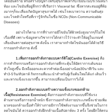
ได้มีอันตราย หรือสร้างปัญหาให้กับสุขภาพเท่ากับไขมันในบริเวณหน้า
ท้อง และไขมันที่อยู่ลึกกว่าที่เรียกว่า Visceral fat :ซึ่งหากสะสมอยู่ที่ท้อ
งมากๆก็จะเสี่ยงเกิดปัญหาสุขภาพได้ เช่นโรคเบาหวาน ความดันศุง
และโรคหัวใจหรือที่เรารู้จักกันในชื่อ NCDs (Non-Communicable
Diseases)
อย่างไรก็ตาม การที่ร่างกายมีไขมันใต้ผิวหนังสูงมากๆก็ไม่ใช่
เรื่องที่ดี เพราะข้อมูลทางวิชาการได้กล่าวไว้ว่าจะทำให้อยู่ในเกณฑ์
เสี่ยงอันตรายต่อสุขภาพ ดังนั้น เราสามาถกำจัดไขมันออกได้ด้วยวิธี
การออกกำลังกาย ดังนี้
1.
เพิ่มการออกกำลังกายแบบคาร์ดิโอ
(
Cardio Exercise)
คือ
การทำกิจกรรมหรือการออกกำลังกายที่กระตุ้นให้อัตราการเต้นของ
หัวใจสูงขึ้น มีเหงื่อออกและควรทำต่อเนื่องอย่างน้อย30นาที/วัน และ
ทำ3-5วัน/สัปดาห์ กิจกรรมที่แนะนำสำหรับผู้เริ่มต้นใหม่ได้แก่ เดินเร็ว
และหากแข็งแรงมากขึ้น สามารถเปลี่ยนเป็นการวิ่งได้
2.
ออกกำลังกายแบบสร้างความแข็งแรงของกล้าม
เนื้อ
(
Resistance Exercise)
คือการออกกำลังกายแบบที่ใช้แรง
ต้านทานหรือการยกน้ำหนัก ซึ่งการออกกำลังกายประเภทนี้จะช่วยเพิ่ม
มวลของกล้ามเนื้อทำให้ร่างกายมีการใช้พลังงานมากขึ้นจึงช่วยในการ
ลดไขมันได้ ควรออกกำลังฝึกกล้ามเนื้อสัปดาห์ละ 3 ครั้ง โดยฝึกให้ครบ