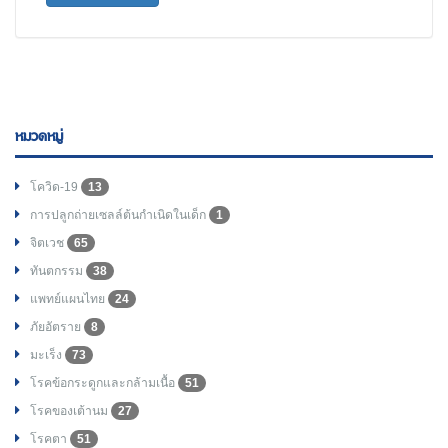
หมวดหมู่
โควิด-19
13
การปลูกถ่ายเซลล์ต้นกำเนิดในเด็ก
1
จิตเวช
65
ทันตกรรม
38
แพทย์แผนไทย
24
ภัยอัตราย
8
มะเร็ง
73
โรคข้อกระดูกและกล้ามเนื้อ
51
โรคของเต้านม
27
โรคตา
51