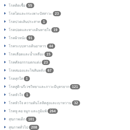
โรคติดเชื้อ
55
โรคไตและกระเพาะปัสสาวะ
23
โรคปวดเส้นประสาท
1
โรคปอดและทางเดินหายใจ
19
โรคผิวหนัง
91
โรคระบบทางเดินอาหาร
44
โรคเลือดและน้ำเหลือง
15
โรคศัลยกรรมตกแต่ง
23
โรคสมองและไขสันหลัง
67
โรคสุกใส
1
โรคสูติ-นรีเวชวิทยาและภาวะมีบุตรยาก
121
โรคหัวใจ
1
โรคหัวใจ ความดันโลหิตสูงและเบาหวาน
32
โรคหู คอ จมูก และภูมิแพ้
264
สุขภาพเด็ก
101
สุขภาพทั่วไป
208