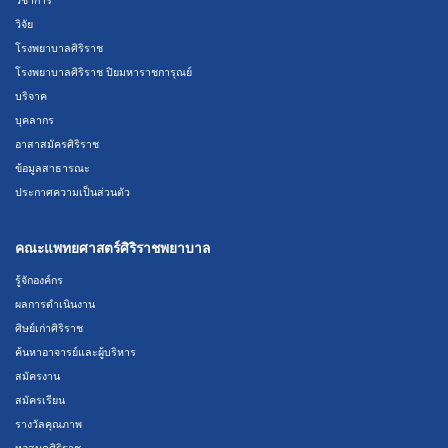
วิจัย
โรงพยาบาลศิริราช
โรงพยาบาลศิริราช ปิยมหาราชการุณย์
บริจาค
บุคลากร
อาสาสมัครศิริราช
ข้อมูลสาธารณะ
ประกาศความเป็นส่วนตัว
คณะแพทยศาสตร์ศิริราชพยาบาล
รู้จักองค์กร
ผลการดำเนินงาน
ศิษย์เก่าศิริราช
ค้นหาอาจารย์และผู้บริหาร
สมัครงาน
สมัครเรียน
รางวัลคุณภาพ
หอสมุดศิริราช