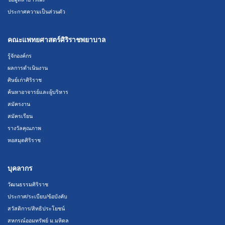
ประกาศความเป็นส่วนตัว
คณะแพทยศาสตร์ศิริราชพยาบาล
รู้จักองค์กร
ผลการดำเนินงาน
ศิษย์เก่าศิริราช
ค้นหาอาจารย์และผู้บริหาร
สมัครงาน
สมัครเรียน
รางวัลคุณภาพ
หอสมุดศิริราช
บุคลากร
วัฒนธรรมศิริราช
ประกาศ/ระเบียบ/ข้อบังคับ
สวัสดิการ/สิทธิประโยชน์
สหกรณ์ออมทรัพย์ ม.มหิดล