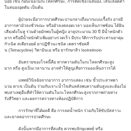
บ่อย เช่น ก้อนเนื้อในกะโหลกศีรษะ, การติดเชื้อในสมอง, เส้นเลือดดำ
ในสมองอุดตัน เป็นต้น
ผู้ป่วยจะมีอาการปวดศีรษะปานกลางถึงมากแบบเรื้อรัง อาจมี
อาการตามัวลงชั่วขณะ หรือมัวลงตลอดเวลา มองเห็นภาพซ้อน ได้ยิน
เสียงดังในหู ร่วมด้วยมักพบในผู้หญิง อายุประมาณ 30 ปี มีน้ำหนักตัว
มาก หรือมีน้ำหนักตัวเพิ่มอย่างรวดเร็ว มีประวัติการรับประทานยาคุม
กำเนิด สเตียรอยด์ ยาปฏิชีวนะชนิด เตตราซัยคลี
น (Tetracycline) วิตามินเอ หรือ ยารักษาสิว Isotretinoin
อันตรายของโรคนี้คือ หากความดันในกะโหลกศีรษะสูง
มาก หรือ สูงเป็นเวลานาน อาจทำให้สูญเสียการมองเห็นถาวรได้
แพทย์วินิจฉัยจากอาการ อาการแสดง เช่น ขั้วประสาทตา
บวม ตาเข เป็นต้น ร่วมกับเจาะน้ำไขสันหลังพบความดันสูงและต้องไม่
พบสาเหตุอื่นที่ทำให้ความดันในกะโหลกศีรษะสูงจากภาพถ่ายทาง
รังสีวิทยา และผลการตรวจทางห้องปฏิบัติการ
การรักษาที่ได้ผลดี คือ การลดน้ำหนัก ร่วมกับให้ขับปัสสาวะ
และยาลดอาการปวดศีรษะ
ดังนั้นหากมีอาการที่สงสัย ควรพบจักษุแพทย์ หรือ