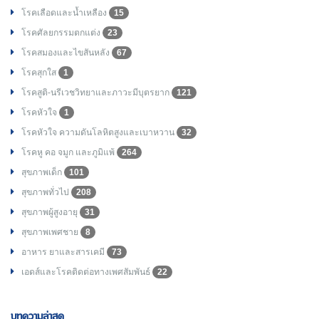
โรคเลือดและน้ำเหลือง
15
โรคศัลยกรรมตกแต่ง
23
โรคสมองและไขสันหลัง
67
โรคสุกใส
1
โรคสูติ-นรีเวชวิทยาและภาวะมีบุตรยาก
121
โรคหัวใจ
1
โรคหัวใจ ความดันโลหิตสูงและเบาหวาน
32
โรคหู คอ จมูก และภูมิแพ้
264
สุขภาพเด็ก
101
สุขภาพทั่วไป
208
สุขภาพผู้สูงอายุ
31
สุขภาพเพศชาย
8
อาหาร ยาและสารเคมี
73
เอดส์และโรคติดต่อทางเพศสัมพันธ์
22
บทความล่าสุด