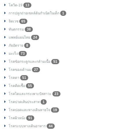
โควิด-19
13
การปลูกถ่ายเซลล์ต้นกำเนิดในเด็ก
1
จิตเวช
65
ทันตกรรม
38
แพทย์แผนไทย
24
ภัยอัตราย
8
มะเร็ง
73
โรคข้อกระดูกและกล้ามเนื้อ
51
โรคของเต้านม
27
โรคตา
51
โรคติดเชื้อ
55
โรคไตและกระเพาะปัสสาวะ
23
โรคปวดเส้นประสาท
1
โรคปอดและทางเดินหายใจ
19
โรคผิวหนัง
91
โรคระบบทางเดินอาหาร
44