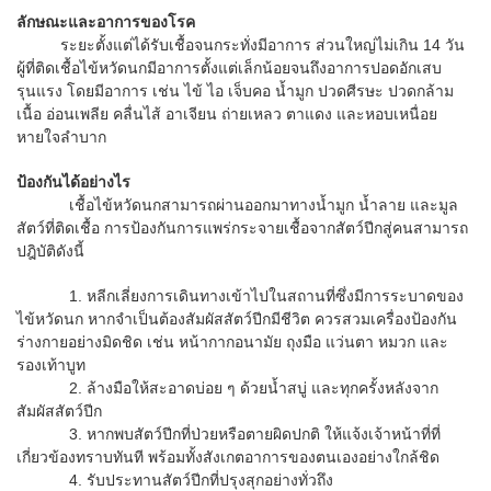
ลักษณะและอาการของโรค
ระยะตั้งแต่ได้รับเชื้อจนกระทั่งมีอาการ ส่วนใหญ่ไม่เกิน 14 วัน
ผู้ที่ติดเชื้อไข้หวัดนกมีอาการตั้งแต่เล็กน้อยจนถึงอาการปอดอักเสบ
รุนแรง โดยมีอาการ เช่น ไข้ ไอ เจ็บคอ น้ำมูก ปวดศีรษะ ปวดกล้าม
เนื้อ อ่อนเพลีย คลื่นไส้ อาเจียน ถ่ายเหลว ตาแดง และหอบเหนื่อย
หายใจลำบาก
ป้องกันได้อย่างไร
เชื้อไข้หวัดนกสามารถผ่านออกมาทางน้ำมูก น้ำลาย และมูล
สัตว์ที่ติดเชื้อ การป้องกันการแพร่กระจายเชื้อจากสัตว์ปีกสู่คนสามารถ
ปฎิบัติดังนี้
1. หลีกเลี่ยงการเดินทางเข้าไปในสถานที่ซึ่งมีการระบาดของ
ไข้หวัดนก หากจำเป็นต้องสัมผัสสัตว์ปีกมีชีวิต ควรสวมเครื่องป้องกัน
ร่างกายอย่างมิดชิด เช่น หน้ากากอนามัย ถุงมือ แว่นตา หมวก และ
รองเท้าบูท
2. ล้างมือให้สะอาดบ่อย ๆ ด้วยน้ำสบู่ และทุกครั้งหลังจาก
สัมผัสสัตว์ปีก
3. หากพบสัตว์ปีกที่ป่วยหรือตายผิดปกติ ให้แจ้งเจ้าหน้าที่ที่
เกี่ยวข้องทราบทันที พร้อมทั้งสังเกตอาการของตนเองอย่างใกล้ชิด
4. รับประทานสัตว์ปีกที่ปรุงสุกอย่างทั่วถึง