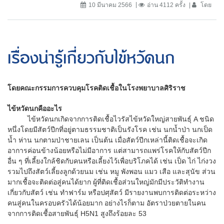
10 มีนาคม 2566
อ่าน 4112 ครั้ง
โดย
เรื่องน่ารู้เกี่ยวกับไข้หวัดนก
โดยคณะกรรมการควบคุมโรคติดเชื้อในโรงพยาบาลศิริราช
ไข้หวัดนกคืออะไร
ไข้หวัดนกเกิดจากการติดเชื้อไวรัสไข้หวัดใหญ่สายพันธุ์ A ชนิด
หนึ่งโดยมีสัตว์ปีกที่อยู่ตามธรรมชาติเป็นรังโรค เช่น นกน้ำป่า นกเป็ด
น้ำ ห่าน นกตามป่าชายเลน เป็นต้น เมื่อสัตว์ปีกเหล่านี้ติดเชื้อจะเกิด
อาการค่อนข้างน้อยหรือไม่มีอาการ แต่สามารถแพร่โรคให้กับสัตว์ปีก
อื่น ๆ ที่เลี้ยงใกล้ชิดกับคนหรือเลี้ยงไว้เพื่อบริโภคได้ เช่น เป็ด ไก่ ไก่งวง
รวมไปถึงสัตว์เลี้ยงลูกด้วยนม เช่น หมู พังพอน แมว เสือ และสุนัข ส่วน
มากเชื้อจะติดต่อสู่คนได้ยาก ผู้ที่ติดเชื้อส่วนใหญ่มักมีประวัติทำงาน
เกี่ยวกับสัตว์ เช่น ทำฟาร์ม หรือปศุสัตว์ มีรายงานพบการติดต่อระหว่าง
คนสู่คนในครอบครัวได้น้อยมาก อย่างไรก็ตาม อัตราป่วยตายในคน
จากการติดเชื้อสายพันธุ์ H5N1 สูงถึงร้อยละ 53