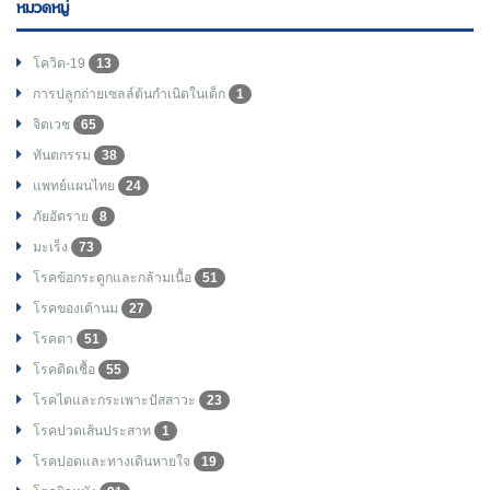
หมวดหมู่
โควิด-19
13
การปลูกถ่ายเซลล์ต้นกำเนิดในเด็ก
1
จิตเวช
65
ทันตกรรม
38
แพทย์แผนไทย
24
ภัยอัตราย
8
มะเร็ง
73
โรคข้อกระดูกและกล้ามเนื้อ
51
โรคของเต้านม
27
โรคตา
51
โรคติดเชื้อ
55
โรคไตและกระเพาะปัสสาวะ
23
โรคปวดเส้นประสาท
1
โรคปอดและทางเดินหายใจ
19