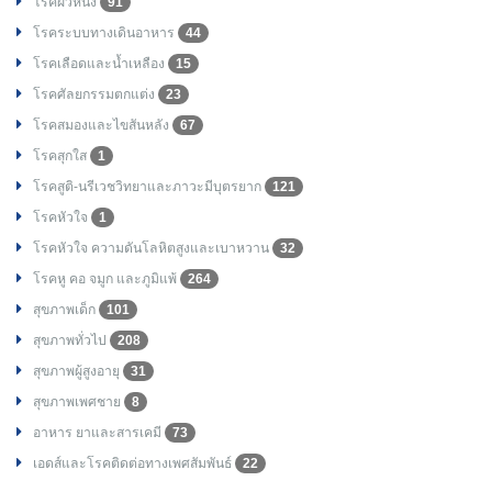
โรคผิวหนัง
91
โรคระบบทางเดินอาหาร
44
โรคเลือดและน้ำเหลือง
15
โรคศัลยกรรมตกแต่ง
23
โรคสมองและไขสันหลัง
67
โรคสุกใส
1
โรคสูติ-นรีเวชวิทยาและภาวะมีบุตรยาก
121
โรคหัวใจ
1
โรคหัวใจ ความดันโลหิตสูงและเบาหวาน
32
โรคหู คอ จมูก และภูมิแพ้
264
สุขภาพเด็ก
101
สุขภาพทั่วไป
208
สุขภาพผู้สูงอายุ
31
สุขภาพเพศชาย
8
อาหาร ยาและสารเคมี
73
เอดส์และโรคติดต่อทางเพศสัมพันธ์
22