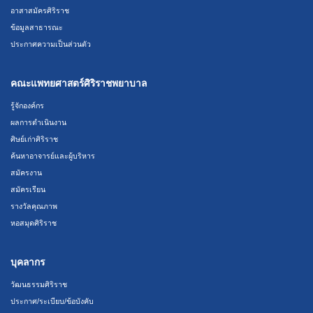
อาสาสมัครศิริราช
ข้อมูลสาธารณะ
ประกาศความเป็นส่วนตัว
คณะแพทยศาสตร์ศิริราชพยาบาล
รู้จักองค์กร
ผลการดำเนินงาน
ศิษย์เก่าศิริราช
ค้นหาอาจารย์และผู้บริหาร
สมัครงาน
สมัครเรียน
รางวัลคุณภาพ
หอสมุดศิริราช
บุคลากร
วัฒนธรรมศิริราช
ประกาศ/ระเบียบ/ข้อบังคับ