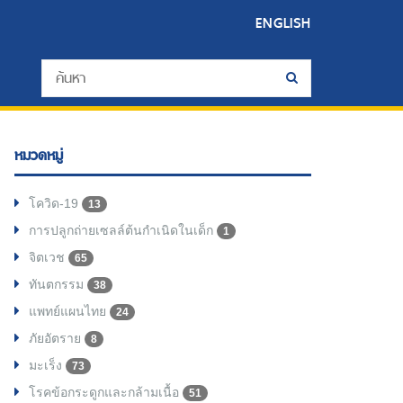
ENGLISH
หมวดหมู่
โควิด-19
13
การปลูกถ่ายเซลล์ต้นกำเนิดในเด็ก
1
จิตเวช
65
ทันตกรรม
38
แพทย์แผนไทย
24
ภัยอัตราย
8
มะเร็ง
73
โรคข้อกระดูกและกล้ามเนื้อ
51