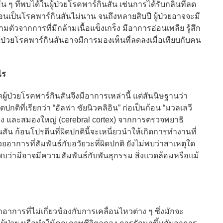
 ที่พบได้ในผู้ป่วยโรคพาร์กินสัน เช่นการได้รับกลิ่นที่ลด
่อนเป็นโรคพาร์กินสันไม่นาน จนถึงหลายสิบปี ผู้ป่วยอาจจะมี
ัวจากการที่มีกล้ามเนื้อแข็งเกร็ง มีอาการอ่อนเพลีย รู้สึก
าผู้ป่วยโรคพาร์กินสันอาจมีการมองเห็นที่ลดลงเมื่อเทียบกับคน
ไร
้ป่วยโรคพาร์กินสันจึงมีอาการเหล่านี้ แต่สันนิษฐานว่า
ติที่เรียกว่า “อัลฟา ซัยนิวคลิอิน” ก่อเป็นก้อน “มวลเลวี
มอง และสมองใหญ่ (cerebral cortex) จากการตรวจพยาธิ
สัน ก้อนโปรตีนที่ผิดปกตินี้จะเหนี่ยวนำให้เกิดการทำงานที่
อาการที่สัมพันธ์กับอวัยวะที่ผิดปกติ ยังไม่พบว่าสาเหตุใด
พบว่ามีอาจมีความสัมพันธ์กับพันธุกรรม สิ่งแวดล้อมหรือแม้
รที่ไม่เกี่ยวข้องกับการเคลื่อนไหวต่าง ๆ ซึ่งมักจะ