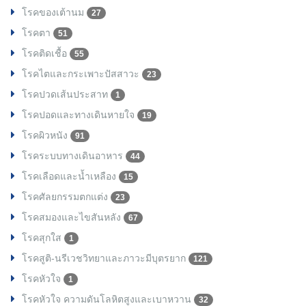
โรคของเต้านม
27
โรคตา
51
โรคติดเชื้อ
55
โรคไตและกระเพาะปัสสาวะ
23
โรคปวดเส้นประสาท
1
โรคปอดและทางเดินหายใจ
19
โรคผิวหนัง
91
โรคระบบทางเดินอาหาร
44
โรคเลือดและน้ำเหลือง
15
โรคศัลยกรรมตกแต่ง
23
โรคสมองและไขสันหลัง
67
โรคสุกใส
1
โรคสูติ-นรีเวชวิทยาและภาวะมีบุตรยาก
121
โรคหัวใจ
1
โรคหัวใจ ความดันโลหิตสูงและเบาหวาน
32