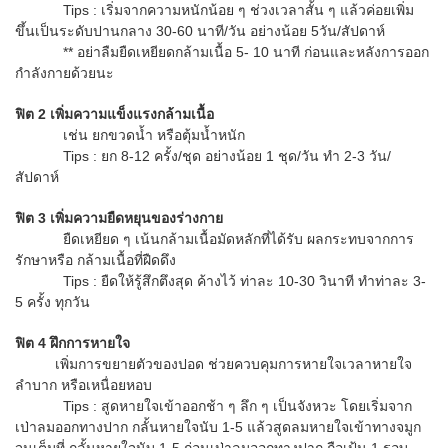
Tips : เริ่มจากความหนักน้อย ๆ ช่วงเวลาสั้น ๆ แล้วค่อยเพิ่ม
ขึ้นเป็นระดับปานกลาง 30-60 นาที/วัน อย่างน้อย 5วัน/สัปดาห์
** อย่าลืมยืดเหยียดกล้ามเนื้อ 5- 10 นาที ก่อนและหลังการออก
กำลังกายด้วยนะ
ฟิต 2 เพิ่มความแข็งแรงกล้ามเนื้อ
เช่น ยกขวดน้ำ หรือตุ้มน้ำหนัก
Tips : ยก 8-12 ครั้ง/ชุด อย่างน้อย 1 ชุด/วัน ทำ 2-3 วัน/
สัปดาห์
ฟิต 3 เพิ่มความยืดหยุนของร่างกาย
ยืดเหยียด ๆ เน้นกล้ามเนื้อมัดหลักที่ได้รับ ผลกระทบจากการ
รักษาหรือ กล้ามเนื้อที่ฝืดดึง
Tips : ยืดให้รู้สึกตึงสุด ค้างไว้ ท่าละ 10-30 วินาที ทำท่าละ 3-
5 ครั้ง ทุกวัน
ฟิต 4 ฝึกการหายใจ
เพิ่มการขยายตัวของปอด ช่วยควบคุมการหายใจเวลาหายใจ
ลำบาก หรือเหนื่อยหอบ
Tips : สูดหายใจเข้าออกช้า ๆ ลึก ๆ เป็นจังหวะ โดยเริ่มจาก
เป่าลมออกทางปาก กลั้นหายใจนับ 1-5 แล้วสูดลมหายใจเข้าทางจมูก
จนเต็มที่ กลั้นหายใจนับ 1-5 ก่อนเป่าลมออกทางปาก ถือเป้น 1 รอบ