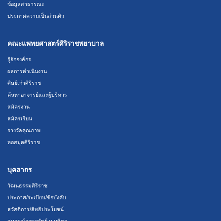
ข้อมูลสาธารณะ
ประกาศความเป็นส่วนตัว
คณะแพทยศาสตร์ศิริราชพยาบาล
รู้จักองค์กร
ผลการดำเนินงาน
ศิษย์เก่าศิริราช
ค้นหาอาจารย์และผู้บริหาร
สมัครงาน
สมัครเรียน
รางวัลคุณภาพ
หอสมุดศิริราช
บุคลากร
วัฒนธรรมศิริราช
ประกาศ/ระเบียบ/ข้อบังคับ
สวัสดิการ/สิทธิประโยชน์
สหกรณ์ออมทรัพย์ ม.มหิดล