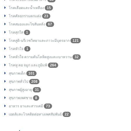
โรคเลือดและน้ำเหลือง
15
โรคศัลยกรรมตกแต่ง
23
โรคสมองและไขสันหลัง
67
โรคสุกใส
1
โรคสูติ-นรีเวชวิทยาและภาวะมีบุตรยาก
121
โรคหัวใจ
1
โรคหัวใจ ความดันโลหิตสูงและเบาหวาน
32
โรคหู คอ จมูก และภูมิแพ้
264
สุขภาพเด็ก
101
สุขภาพทั่วไป
208
สุขภาพผู้สูงอายุ
31
สุขภาพเพศชาย
8
อาหาร ยาและสารเคมี
73
เอดส์และโรคติดต่อทางเพศสัมพันธ์
22