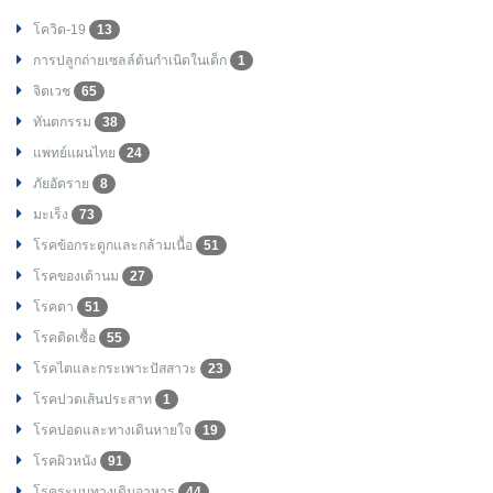
โควิด-19
13
การปลูกถ่ายเซลล์ต้นกำเนิดในเด็ก
1
จิตเวช
65
ทันตกรรม
38
แพทย์แผนไทย
24
ภัยอัตราย
8
มะเร็ง
73
โรคข้อกระดูกและกล้ามเนื้อ
51
โรคของเต้านม
27
โรคตา
51
โรคติดเชื้อ
55
โรคไตและกระเพาะปัสสาวะ
23
โรคปวดเส้นประสาท
1
โรคปอดและทางเดินหายใจ
19
โรคผิวหนัง
91
โรคระบบทางเดินอาหาร
44