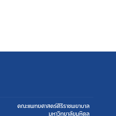
คณะแพทยศาสตร์ศิริราชพยาบาล
มหาวิทยาลัยมหิดล