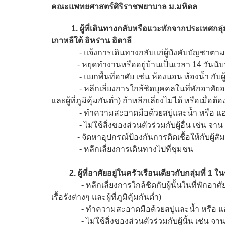
คณะแพทยศาสตร์ศิริราชพยาบาล ม.มหิดล
1. ผู้ที่เดินทางกลับหรือแวะพักจากประเทศกลุ่มเสี่ย
เกาหลีใต้ อิหร่าน อิตาลี
-
แจ้งการเดินทางกลับแก่ผู้บังคับบัญชาตาม
- หยุดทำงานหรืออยู่บ้านเป็นเวลา 14 วันนับ
-
แยกพื้นที่อาศัย เช่น ห้องนอน ห้องน้ำ กับผู
- หลีกเลี่ยงการใกล้ชิดบุคคลในที่พักอาศัยอย
และผู้ที่ภูมิคุ้มกันต่ำ) ถ้าหลีกเลี่ยงไม่ได้ หรือเมื่
- ทำความสะอาดมือด้วยสบู่และน้ำ หรือ แ
-
ไม่ใช้สิ่งของส่วนตัวร่วมกับผู้อื่น เช่น จา
- จัดหาอุปกรณ์ป้องกันการติดเชื้อให้กับผู้สัม
-
หลีกเลี่ยงการเดินทางไปที่ชุมชน
2. ผู้ที่อาศัยอยู่ในครัวเรือนเดียวกับกลุ่มที่
1 ใน
-
หลีกเลี่ยงการใกล้ชิดกับผู้นั้นในที่พักอาศ
เรื้อรังต่างๆ และผู้ที่ภูมิคุ้มกันต่ำ)
-
ทำความสะอาดมือด้วยสบู่และน้ำ หรือ แ
-
ไม่ใช้สิ่งของส่วนตัวร่วมกับผู้นั้น เช่น จ