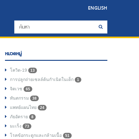
ENGLISH
หมวดหมู่
โควิด-19
13
การปลูกถ่ายเซลล์ต้นกำเนิดในเด็ก
1
จิตเวช
65
ทันตกรรม
38
แพทย์แผนไทย
24
ภัยอัตราย
8
มะเร็ง
73
โรคข้อกระดูกและกล้ามเนื้อ
51