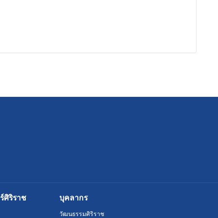
ศิริราช
บุคลากร
วัฒนธรรมศิริราช