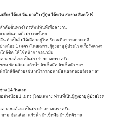
ง ได้แก่ จีน มาเก๊า ญี่ปุ่น ไต้หวัน ฮ่องกง สิงคโปร์
ลำดับชั้นทางโทรศัพท์ทันทีเพื่อลางาน
จากเดินทางถึงประเทศไทย
้อื่น ถ้าเป็นไปได้เลือกอยู่ในบริเวณที่อากาศถ่ายเทดี
่างน้อย 1 เมตร (โดยเฉพาะผู้สูงอายุ ผู้ป่วยโรคเรื้อรังต่างๆ
อต้องใกล้ชิด ให้ใช้หน้ากากอนามัย
อลกอฮอล์เจล เป็นประจำอย่างเคร่งครัด
น ชาม ช้อนส้อม แก้วน้ำ ผ้าเช็ดมือ ผ้าเช็ดตัว ฯลฯ
ผัสใกล้ชิดด้วย เช่น หน้ากากอนามัย แอลกอฮอล์เจล ฯลฯ
ช่วง 14 วันแรก
ัยอย่างน้อย 1 เมตร (โดยเฉพาะ ท่านที่เป็นผู้สูงอายุ ผู้ป่วยโรค
อลกอฮอล์เจล เป็นประจำอย่างเคร่งครัด
าน ชาม ช้อนส้อม แก้วน้ำ ผ้าเช็ดมือ ผ้าเช็ดตัว ฯล