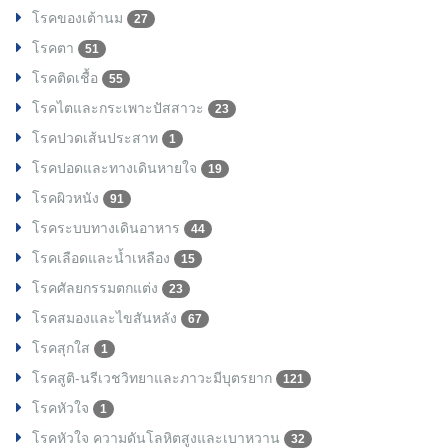
โรคของเต้านม
27
โรคตา
51
โรคติดเชื้อ
55
โรคไตและกระเพาะปัสสาวะ
23
โรคปวดเส้นประสาท
1
โรคปอดและทางเดินหายใจ
19
โรคผิวหนัง
91
โรคระบบทางเดินอาหาร
44
โรคเลือดและน้ำเหลือง
15
โรคศัลยกรรมตกแต่ง
23
โรคสมองและไขสันหลัง
67
โรคสุกใส
1
โรคสูติ-นรีเวชวิทยาและภาวะมีบุตรยาก
121
โรคหัวใจ
1
โรคหัวใจ ความดันโลหิตสูงและเบาหวาน
32